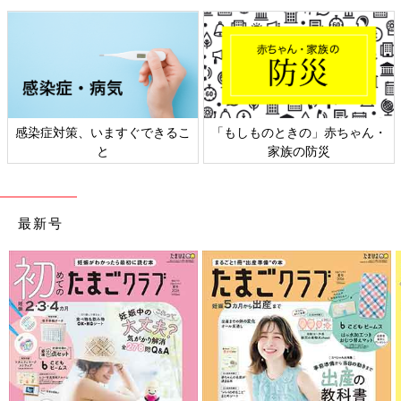
感染症対策、いますぐできるこ
「もしものときの」赤ちゃん・
と
家族の防災
「以前の住まいは２ＬＤＫの賃貸戸建て
住宅
で、収納が少なく片
づかないのが悩みでした」とえのきさん。家庭菜園、キャンプ、
最新号
山歩きと多趣味なこともあり、新しい家には収納スペースを作れ
るだけ作りたいという思いがありました。
2階に上がる階段下のスペースは、外から物が取り出せる外部物
置にしました。折りたたみ収納式のはしごを取り付けて屋根裏収
納も確保しました。また、カウンターキッチン下は、子どもたち
のおもちゃ収納スペースとして大活躍しています。
「まだ、子ども部屋で各々遊ぶというより、リビングで遊ぶこと