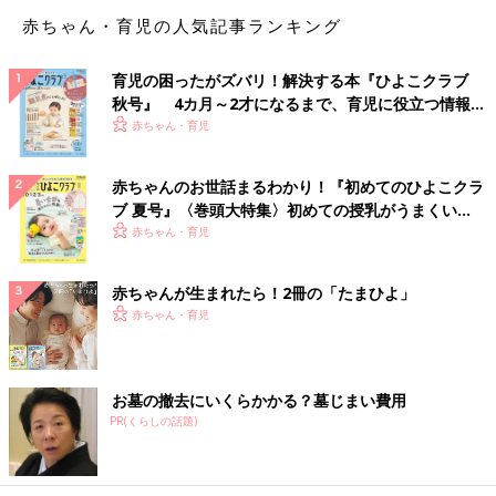
赤ちゃん・育児の人気記事ランキング
育児の困ったがズバリ！解決する本『ひよこクラブ
秋号』 4カ月～2才になるまで、育児に役立つ情報が
いっぱい！
赤ちゃん・育児
赤ちゃんのお世話まるわかり！『初めてのひよこクラ
ブ 夏号』〈巻頭大特集〉初めての授乳がうまくい
く！ おっぱい・ミルクの基本と夏のトラブル 解決テ
赤ちゃん・育児
ク
赤ちゃんが生まれたら！2冊の「たまひよ」
赤ちゃん・育児
お墓の撤去にいくらかかる？墓じまい費用
PR(くらしの話題)