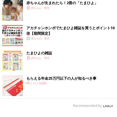
赤ちゃんが生まれたら！2冊の「たまひよ」
赤ちゃん・育児
アカチャンホンポでたまひよ雑誌を買うとポイント10
倍【期間限定】
赤ちゃん・育児
たまひよの雑誌
赤ちゃん・育児
＜洗面脱衣所＞
「家事や育児がスムーズにできるように家の中の動線を考えた結
果、浴室、洗面脱衣所、ランドリールームは2階の１カ所に集約
もらえる年金25万円以下の人が知るべき事
することにしました。子どもたちは洗面脱衣所で服を脱いだら、
PR(くらしの話題)
自分で洗濯機へ入れることができます。洗濯機を回したら、その
場で室内干し、乾いたらそのまま収納と、ワンストップ化が実現
できたんです。
Recommended by
食事関連では、カウンターテーブルにしたことで、キッチンから
食事を出せば、子どもたちが自分で配膳。おかげで食後の片づけ