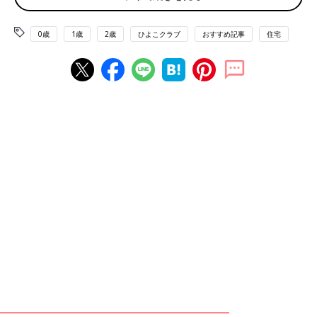
0歳
1歳
2歳
ひよこクラブ
おすすめ記事
住宅
イラストレーターとして活躍するえのきさん。仕事柄、在宅時間
が長いため、家事・育児・仕事がスムーズに回る家づくりを意識
したそうです。