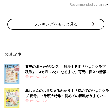
Recommended by
＜ランドリールーム＞
ランキングをもっと見る
関連記事
育児の困ったがズバリ！解決する本『ひよこクラブ
秋号』 4カ月～2才になるまで、育児に役立つ情報が
いっぱい！
赤ちゃん・育児
赤ちゃんのお世話まるわかり！『初めてのひよこクラ
ブ 夏号』〈巻頭大特集〉初めての授乳がうまくい
く！ おっぱい・ミルクの基本と夏のトラブル 解決テ
赤ちゃん・育児
ク