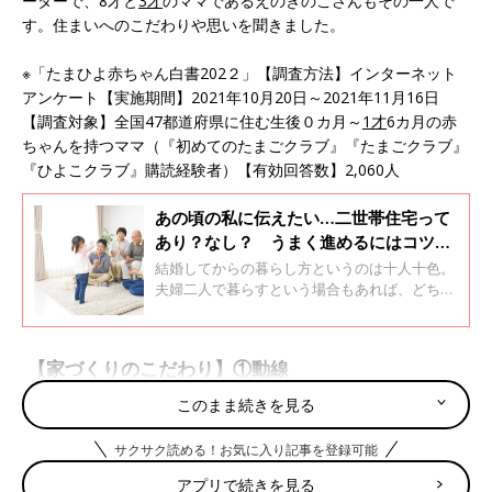
ーターで、8才と
3才
のママであるえのきのこさんもその一人で
す。住まいへのこだわりや思いを聞きました。
※「たまひよ赤ちゃん白書202２」【調査方法】インターネット
アンケート【実施期間】2021年10月20日～2021年11月16日
【調査対象】全国47都道府県に住む生後０カ月～
1才
6カ月の赤
ちゃんを持つママ（『初めてのたまごクラブ』『たまごクラブ』
『ひよこクラブ』購読経験者）【有効回答数】2,060人
あの頃の私に伝えたい…二世帯住宅って
あり？なし？ うまく進めるにはコツが
あった！
結婚してからの暮らし方というのは十人十色。
夫婦二人で暮らすという場合もあれば、どちら
かの両親と一緒に暮らす二世帯住宅の場合もあ
ります。家族ではあるけれど、血のつながらな
い“他人”とも言える存在。そんな人たちと一緒
【家づくりのこだわり】①動線
に暮らすのはどのような変化があるのでしょう
か。
このまま続きを見る
サクサク読める！お気に入り記事を登録可能
アプリで続きを見る