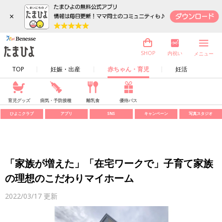
×
内祝い
SHOP
メニュー
TOP
妊娠・出産
赤ちゃん・育児
妊活
育児グッズ
病気・予防接種
離乳食
優待パス
ひよこクラブ
アプリ
SNS
キャンペーン
写真スタジオ
「家族が増えた」「在宅ワークで」子育て家族
の理想のこだわりマイホーム
2022/03/17
更新