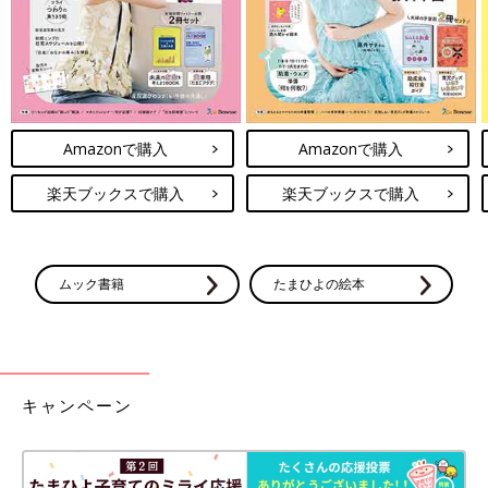
が多い年齢なので、おもちゃを出して遊んで、遊び終わったら片
づけるが習慣になって助かっています」
ちなみに、えのき邸は自由にカスタマイズできる注文住宅。建て
売りからの方針転換のきっかけは、自由度が高いことでした。
夫の「ピックアップトラックや普通車を駐車でき、ゆくゆくはキ
Amazonで購入
Amazonで購入
ャンピングカーも置けるくらいのガレージがほしい」というこだ
わりの結果だったそうです。
楽天ブックスで購入
楽天ブックスで購入
イラスト・撮影／えのきのこ 取材・文／ひよこクラブ編集部
「貯金0円、知識0から始めていろいろとラッキーな出会いもあっ
て、完成したわが家。建て売りに比べて、手間も時間もかかりま
ムック書籍
たまひよの絵本
したが、住み心地は満点！」とえのきさん。えのきファミリーを
笑顔にする、まさにマイスイートホームです。
参考／『ひよこクラブ』2022年４月号「『納得の家を買った』
キャンペーン
子育てファミリー7組のＳＴＯＲＹ」より。
※掲載している情報は2022年3月現在のものです。