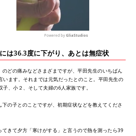
Powered by 
GliaStudios
には36.3度に下がり、あとは無症状
M
u
t
、のどの痛みなどさまざまですが、平田先生のいちばん
e
と言います。それまでは元気だったとのこと。平田先生の
双子、小２、そして夫婦の6人家族です。
ん下の子とのことですが、初期症状などを教えてくださ
ってきて夕方「寒けがする」と言うので熱を測ったら39