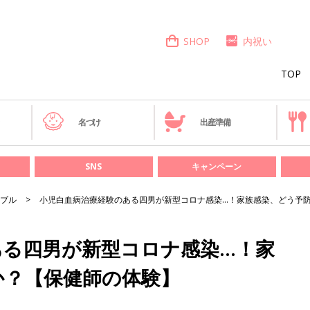
SHOP
内祝い
TOP
き
名づけ
出産準備
SNS
キャンペーン
ブル
小児白血病治療経験のある四男が新型コロナ感染…！家族感染、どう予
ある四男が新型コロナ感染…！家
か？【保健師の体験】