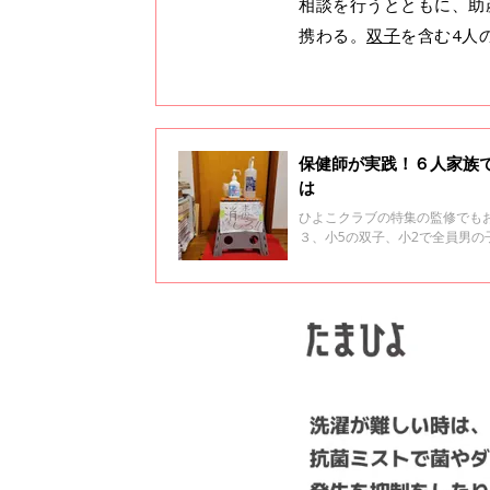
相談を行うとともに、助
携わる。
双子
を含む4人
保健師が実践！６人家族
は
ひよこクラブの特集の監修でも
３、小5の双子、小2で全員男の
感染症（以下新型コロナ）に感
内感染を防げたと言います。平