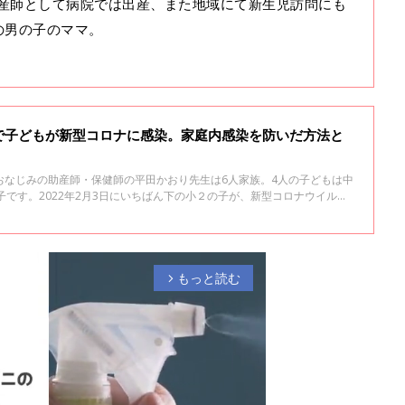
産師として病院では出産、また地域にて新生児訪問にも
の男の子のママ。
で子どもが新型コロナに感染。家庭内感染を防いだ方法と
おなじみの助産師・保健師の平田かおり先生は6人家族。4人の子どもは中
子です。2022年2月3日にいちばん下の小２の子が、新型コロナウイルス
染。感染力が非常に強いといわれるオミクロン株の流行下でしたが、家庭
田先生が実践した予防と、自宅療養について話を聞きました。
もっと読む
arrow_forward_ios