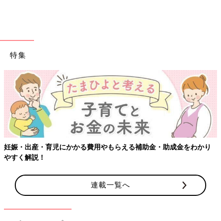
特集
じゃがいもやにんじん、ほうれん草など、赤ちゃんが食べられる
食材を使って、大人ごはんを作りましょう。魚・肉類は脂肪分が
少ない部位を選んで。
妊娠・出産・育児にかかる費用やもらえる補助金・助成金をわかり
【ポイント２】取り分ける前は、油の使用は控えめに
やすく解説！
連載一覧へ