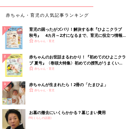
赤ちゃん・育児の人気記事ランキング
育児の困ったがズバリ！解決する本『ひよこクラブ
秋号』 4カ月～2才になるまで、育児に役立つ情報が
いっぱい！
赤ちゃん・育児
赤ちゃんのお世話まるわかり！『初めてのひよこクラ
ブ 夏号』〈巻頭大特集〉初めての授乳がうまくい
く！ おっぱい・ミルクの基本と夏のトラブル 解決テ
赤ちゃん・育児
ク
赤ちゃん用の鶏だんごと大根の煮もの
赤ちゃんが生まれたら！2冊の「たまひよ」
赤ちゃん・育児
普段は離乳食をあまり食べない小食の赤ちゃんも、ママやパパと
同じようなメニューだと楽しかったり、安心したりして、いつも
よりよく食べることがあるようです。
お墓の撤去にいくらかかる？墓じまい費用
【メリット２】調理が時短になる
PR(くらしの話題)