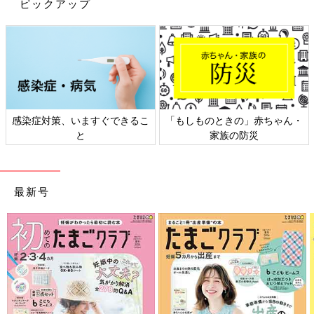
ピックアップ
感染症対策、いますぐできるこ
「もしものときの」赤ちゃん・
油脂類は8カ月ごろから使えますが、使用するのは少量が基本で
と
家族の防災
す。たとえば、炒めものは、油は少量にして蒸し煮に。大人用に
油分が足りないと思ったら、赤ちゃん分を取り出してからプラス
しましょう。
最新号
【ポイント３】大人用の味つけをする前に赤ちゃん用を取
り分ける