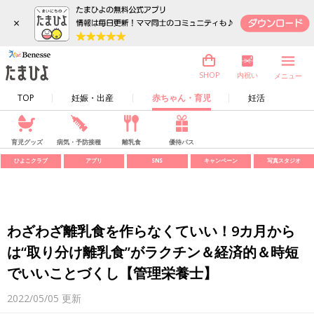
×
内祝い
SHOP
メニュー
TOP
妊娠・出産
赤ちゃん・育児
妊活
育児グッズ
病気・予防接種
離乳食
優待パス
ひよこクラブ
アプリ
SNS
キャンペーン
写真スタジオ
わざわざ離乳食を作らなくていい！9カ月から
は“取り分け離乳食”がラクチン＆経済的＆時短
でいいことづくし【管理栄養士】
2022/05/05
更新