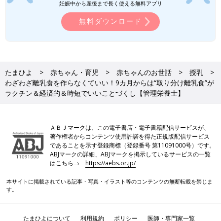
妊娠中から産後まで長く使える無料アプリ
無料ダウンロード
大人の食事に近づいてくる
1才
ごろからは、薄味で小さめに作っ
た赤ちゃん用のフライやハンバーグなどを、大人用と一緒に調理
たまひよ
赤ちゃん・育児
赤ちゃんのお世話
授乳
わざわざ離乳食を作らなくていい！9カ月からは“取り分け離乳食”が
することも可能です。
ラクチン＆経済的＆時短でいいことづくし【管理栄養士】
【ポイント6】大人が生ものを食べるときは、赤ちゃん用
は加熱する
ＡＢＪマークは、この電子書店・電子書籍配信サービスが、
著作権者からコンテンツ使用許諾を得た正規版配信サービス
であることを示す登録商標（登録番号 第11091000号）です。
ABJマークの詳細、ABJマークを掲示しているサービスの一覧
はこちら→
https://aebs.or.jp/
本サイトに掲載されている記事・写真・イラスト等のコンテンツの無断転載を禁じま
す。
たまひよについて
利用規約
ポリシー
医師・専門家一覧