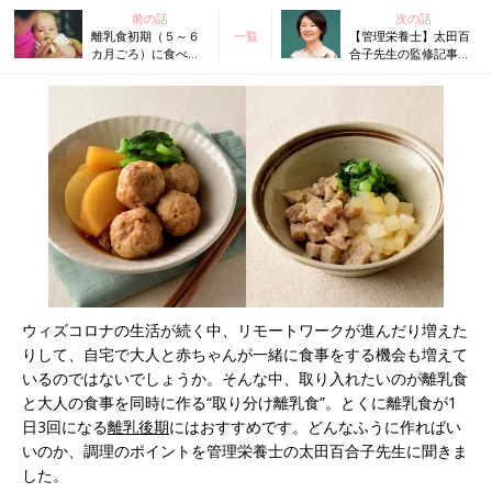
前の話
次の話
離乳食初期（５～６
一覧
【管理栄養士】太田百
カ月ごろ）に食べさ
合子先生の監修記事・
せていい食材と進め
書籍
方
ウィズコロナの生活が続く中、リモートワークが進んだり増えた
りして、自宅で大人と赤ちゃんが一緒に食事をする機会も増えて
いるのではないでしょうか。そんな中、取り入れたいのが離乳食
と大人の食事を同時に作る“取り分け離乳食”。とくに離乳食が1
日3回になる
離乳後期
にはおすすめです。どんなふうに作ればい
いのか、調理のポイントを管理栄養士の太田百合子先生に聞きま
した。