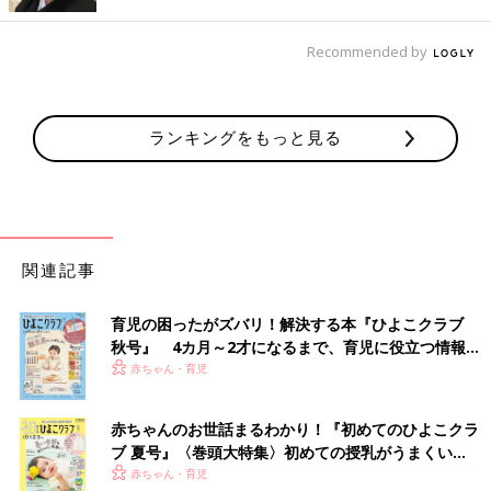
大人の食事とは別に、わざわざ離乳食を作らなくてもＯＫです。
大人分と赤ちゃん分が同時に作れるので、調理の時間や手間が省
Recommended by
けます。おなかが空いた赤ちゃんを待たせることも減りますし、
赤ちゃんと遊ぶ時間やママの時間が増えることにも。
【メリット３】経済的
ランキングをもっと見る
関連記事
育児の困ったがズバリ！解決する本『ひよこクラブ
秋号』 4カ月～2才になるまで、育児に役立つ情報が
いっぱい！
赤ちゃん・育児
赤ちゃんのお世話まるわかり！『初めてのひよこクラ
ブ 夏号』〈巻頭大特集〉初めての授乳がうまくい
く！ おっぱい・ミルクの基本と夏のトラブル 解決テ
赤ちゃん・育児