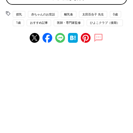
授乳
赤ちゃんのお世話
離乳食
太田百合子 先生
0歳
1歳
おすすめ記事
医師・専門家監修
ひよこクラブ（後期）
大人用の鶏だんごと大根の煮もの
大人料理の調理中に、赤ちゃん用に、赤ちゃんが食べられる食材
を取り出し、赤ちゃんが食べやすいように調節するのが“取り分
け離乳食”の考え方です。わざわざ離乳食だけ作らなくていいの
で、ラクチン♪ ママ・パパにうれしい、メリットがいっぱいで
す。
【メリット１】赤ちゃんがよく食べる