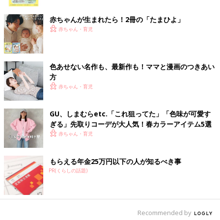
ク
赤ちゃんが生まれたら！2冊の「たまひよ」
赤ちゃん・育児
わざわざ離乳食用の食材を用意しなくてもいいので、家計的にも
いい面があります。買い物もラクになります。
色あせない名作も、最新作も！ママと漫画のつきあい
これだけ覚えておけばOK！“取り分け離乳食”作りの
方
ポイント
赤ちゃん・育児
“取り分け離乳食”を作るときに、おさえておきたいポイントを紹
GU、しまむらetc.「これ狙ってた」「色味が可愛す
介します。これだけマスターすれば、ほとんどの大人ごはんか
ぎる」先取りコーデが大人気！春カラーアイテム5選
ら“取り分け離乳食”を作れます。
赤ちゃん・育児
【ポイント１】赤ちゃんが食べられる食材で大人ごはんを
もらえる年金25万円以下の人が知るべき事
作る
PR(くらしの話題)
Recommended by