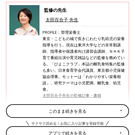
監修の先生
太田百合子 先生
PROFILE：管理栄養士
東京・こどもの城で長きにわたり乳幼児の栄養
指導を行う。現在は東洋大学などの非常勤講
師、指導者や保護者向け講習会講師、ＮＨＫ子
育て番組出演や育児雑誌などの監修を務めてい
る。「ひよこクラブ」本誌の離乳食特集の監修
も多い。日本食育学会代議員、東京都小児保健
協会理事。モットーは「わかりやすい栄養相
談」、研究テーマは小児肥満、離乳食、幼児
食。
太田百合子先生の監修記事・書籍
このまま続きを見る
“取り分け離乳食”はメリットがいっぱい！
サクサク読める！お気に入り記事を登録可能
アプリで続きを見る