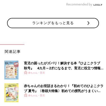
Recommended by
今は「こうしたい」気持ちと「こうならない」現実のコンフリク
トが起こって、壁にぶつかっては泣くばかり。でも、ただ泣き叫
ランキングをもっと見る
ぶのではなく、どうやったらそれを実現できるか考えたり、自分
で自分を納得させたり、違うことに目を向けたり・・・
そういう
訓練を、これから我が子は長い時間をかけてしていくのだろうと
思うのです。
そう考えると感慨深くないですか。
関連記事
育児の困ったがズバリ！解決する本『ひよこクラブ
秋号』 4カ月～2才になるまで、育児に役立つ情報が
いっぱい！
赤ちゃん・育児
赤ちゃんのお世話まるわかり！『初めてのひよこクラ
ブ 夏号』〈巻頭大特集〉初めての授乳がうまくい
く！ おっぱい・ミルクの基本と夏のトラブル 解決テ
赤ちゃん・育児
ク