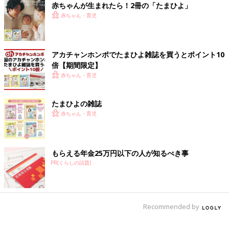
赤ちゃんが生まれたら！2冊の「たまひよ」
赤ちゃん・育児
理不尽なことで泣かれると、だだをこねられているだけに思えて
うんざりしますが・・・
自分自身で壁を越える方法を少しずつ身
アカチャンホンポでたまひよ雑誌を買うとポイント10
につけられるように、なるべく向き合ってあげたいな、
と思いま
倍【期間限定】
す。私に余裕があれば。
赤ちゃん・育児
[わぐり]
2018年4月に息子を出産した37歳。
たまひよの雑誌
「ハハのつぶやき」
Twitter(@ninputweet)
と
赤ちゃん・育児
Instagram(@ninputweet)
で、妊娠中から現在の育児中までのイ
ラストを更新しています。
もらえる年金25万円以下の人が知るべき事
前の話
次の話
PR(くらしの話題)
集中しすぎて聞こえ
一覧
朝、動けない理由は[ハ
ない[ハハのさけび
ハのさけび #150]
#148]
Recommended by