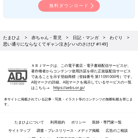
無料ダウンロード
たまひよ
赤ちゃん・育児
日記・マンガ
わぐり
思い通りにならなくてギャン泣き[ハハのさけび #149]
ＡＢＪマークは、この電子書店・電子書籍配信サービスが、
著作権者からコンテンツ使用許諾を得た正規版配信サービス
であることを示す登録商標（登録番号 第11091000号）です。
ABJマークの詳細、ABJマークを掲示しているサービスの一覧
はこちら→
https://aebs.or.jp/
本サイトに掲載されている記事・写真・イラスト等のコンテンツの無断転載を禁じま
す。
たまひよについて
利用規約
ポリシー
医師・専門家一覧
サイトマップ
調査・プレスリリース・メディア掲載
広告のご相談