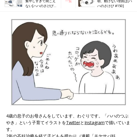
集中しすぎて聞こえ
一覧
朝、動けない理由は[ハ
ない[ハハのさけび
ハのさけび #150]
#148]
4歳の息子のお母さんをしています、わぐりです。「ハハのつぶ
やき」という子育てイラストを
Twitter
と
Instagram
で描いていま
す。
2年の不妊治療を経て子どもを授かり（連載
「モヤサバ妊