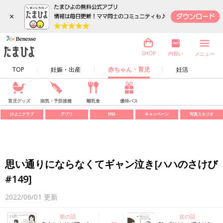
×
内祝い
SHOP
メニュー
TOP
妊娠・出産
赤ちゃん・育児
妊活
育児グッズ
病気・予防接種
離乳食
優待パス
ひよこクラブ
アプリ
SNS
キャンペーン
写真スタジオ
思い通りにならなくてギャン泣き[ハハのさけび
#149]
2022/06/01
更新
前の話
次の話