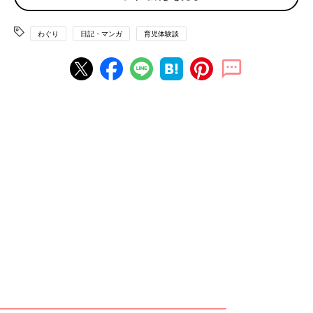
わぐり
日記・マンガ
育児体験談
思い通りにならないと、泣いてしまう子ども。
例えば、夕飯にコ
ロッケが食べたいと言って、泣いて食べなくなったり・・・。大
人からすると本当に小さなことで突然泣くので、結構びっくりし
ませんか？ないものはないし、突然スイッチが入ったように泣く
ので、こちらも戸惑ってしまいます。