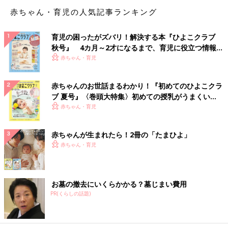
赤ちゃん・育児の人気記事ランキング
育児の困ったがズバリ！解決する本『ひよこクラブ
秋号』 4カ月～2才になるまで、育児に役立つ情報が
どうしようもないことも多くて、うんざりしてしまうんです
いっぱい！
赤ちゃん・育児
が・・・ふと、
こうやって思い通りにならない現実と向き合って
いるのかと思うと、胸が熱くなります。
大人だって、思い通りに
ならなくて泣きたいことばかり。
赤ちゃんのお世話まるわかり！『初めてのひよこクラ
ブ 夏号』〈巻頭大特集〉初めての授乳がうまくい
く！ おっぱい・ミルクの基本と夏のトラブル 解決テ
赤ちゃん・育児
ク
赤ちゃんが生まれたら！2冊の「たまひよ」
赤ちゃん・育児
お墓の撤去にいくらかかる？墓じまい費用
PR(くらしの話題)