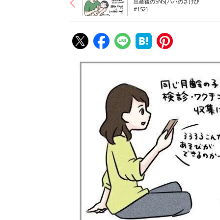
出産後のSNS[ハハのさけび
#152]