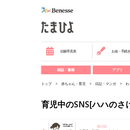
妊娠早見表
お金・手続
雑誌・書籍
アプリ
トップ
赤ちゃん・育児
日記・マンガ
わ
育児中のSNS[ハハのさけび
前の話