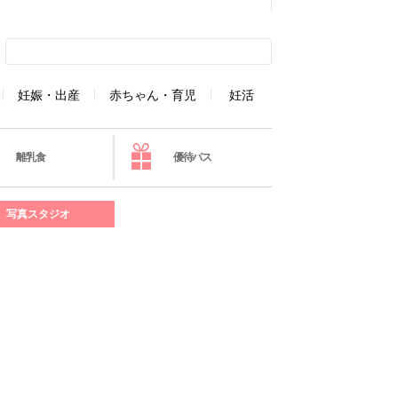
妊娠・出産
赤ちゃん・育児
妊活
離乳食
優待パス
写真スタジオ