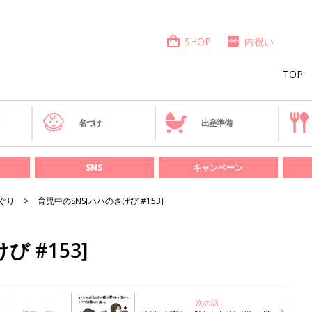
SHOP
内祝い
TOP
き
名づけ
出産準備
SNS
キャンペーン
ぐり
育児中のSNS[ハハのさけび #153]
 #153]
次の話