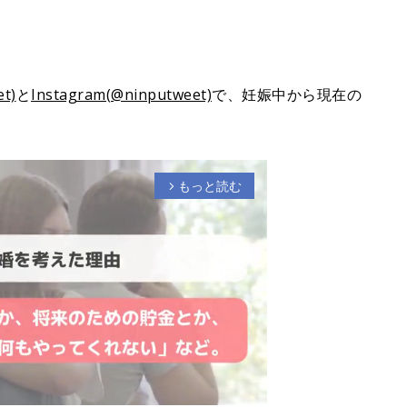
t)
と
Instagram(@ninputweet)
で、妊娠中から現在の
。
もっと読む
arrow_forward_ios