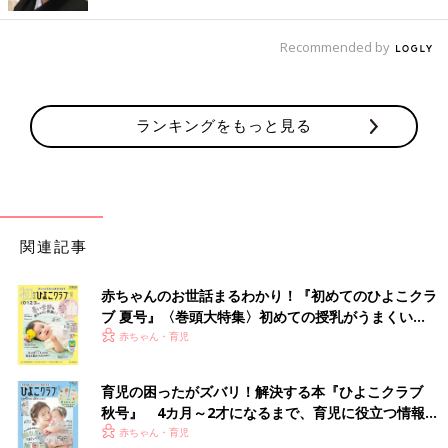
出典：Instagramアカウント「ohanatan1216」
おはなちゃんさんは、Sorayu（ソラーユ）のリアチャイルドシ
Recommended by
ート用レインカバー
と、ハンドルカバーを購入。ハンドルカバーについているボア
は、取り外しができるんだそう。自転車の色味と統一していて素
ランキングをもっと見る
敵ですよね♪
Amazonで見る
楽天市場で見る
関連記事
テンパレイトのシューズがお気に入り！パールの装
飾がかわいいレインシューズ
赤ちゃんのお世話まるわかり！『初めてのひよこクラ
ブ 夏号』〈巻頭大特集〉初めての授乳がうまくい
く！ おっぱい・ミルクの基本と夏のトラブル 解決テ
赤ちゃん・育児
ク
育児の困ったがズバリ！解決する本『ひよこクラブ
秋号』 4カ月～2才になるまで、育児に役立つ情報が
いっぱい！
赤ちゃん・育児