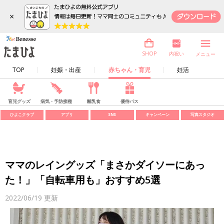
×
内祝い
SHOP
メニュー
TOP
妊娠・出産
赤ちゃん・育児
妊活
育児グッズ
病気・予防接種
離乳食
優待パス
ひよこクラブ
アプリ
SNS
キャンペーン
写真スタジオ
ママのレイングッズ「まさかダイソーにあっ
た！」「自転車用も」おすすめ5選
2022/06/19
更新