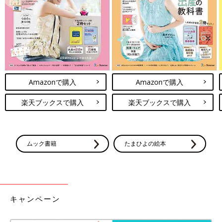
しみになるようなデザインですよね！
Amazonで見る
楽天市場で見る
爽やかで軽々な印象♪ トラディショナルウェザーウ
Amazonで購入
Amazonで購入
ェアのレインコート
楽天ブックスで購入
楽天ブックスで購入
ムック書籍
たまひよの絵本
キャンペーン