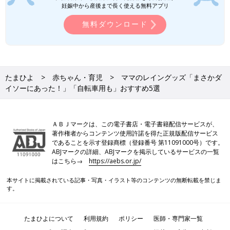
妊娠中から産後まで長く使える無料アプリ
楽天市場で見る
無料ダウンロード
雨の日は大人憂鬱、子どもはルンルン！
[夫婦のじかん大貫さんのママ芸人日記
#114]
2018年3月に男の子を出産した、お笑いコンビ
「夫婦のじかん」の大貫さん。イラストレータ
たまひよ
赤ちゃん・育児
ママのレイングッズ「まさかダ
ー兼漫画家としても活躍中です。よしもと芸
イソーにあった！」「自転車用も」おすすめ5選
人・イラスト業・ママと毎日大忙しの大貫さん
によるのコラム連載「ママ芸人日記」今日も始
ママたちのレイングッズは、どれもオシャレでコーデも素敵でし
まります！
たね。雨の日でも楽しくなるようなデザインばかりで、ついつい
ＡＢＪマークは、この電子書店・電子書籍配信サービスが、
欲しくなっちゃいますよね！梅雨の時期がいつ来てもいいよう
著作権者からコンテンツ使用許諾を得た正規版配信サービス
に、早めの準備がおすすめですよ♪ 気になるアイテムがあれば、
であることを示す登録商標（登録番号 第11091000号）です。
ぜひチェックしてみてくださいね。
ABJマークの詳細、ABJマークを掲示しているサービスの一覧
(文・水川ちさ)
はこちら→
https://aebs.or.jp/
※記事内容でご紹介している投稿、リンク先は、削除される場合
本サイトに掲載されている記事・写真・イラスト等のコンテンツの無断転載を禁じま
があります。あらかじめご了承ください。
す。
※記事の内容は記載当時の情報であり、現在と異なる場合があり
ます。
たまひよについて
利用規約
ポリシー
医師・専門家一覧