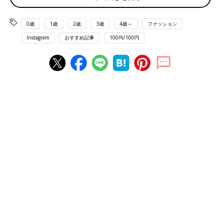
0歳
1歳
2歳
3歳
4歳～
ファッション
Instagram
おすすめ記事
100均/100円
出典：Instagramアカウント「hacchan_waiwai」
はっちゃんさんは、ダイソーで抱っこ紐用レインカバー（330
円）を購入。面ファスナー2箇所を抱っこ紐につけるだけなんだ
そう。赤ちゃんの脚部分をピタッとカバーしてくれるゴム入りな
のもポイント！袋は本体にくっついているので、なくす心配もな
いようですよ。コンパクトに収納できるのも良いですよね♪
Sorayu（ソラーユ）のリアチャイルドシート用レイ
ンカバーとハンドルカバー