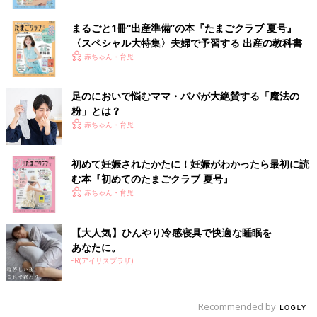
まるごと1冊“出産準備”の本『たまごクラブ 夏号』
〈スペシャル大特集〉夫婦で予習する 出産の教科書
赤ちゃん・育児
足のにおいで悩むママ・パパが大絶賛する「魔法の
粉」とは？
赤ちゃん・育児
初めて妊娠されたかたに！妊娠がわかったら最初に読
む本『初めてのたまごクラブ 夏号』
赤ちゃん・育児
【大人気】ひんやり冷感寝具で快適な睡眠を
あなたに。
PR(アイリスプラザ)
出典：Instagramアカウント「kote_pero」
Recommended by
kote_peroさんは、TEMPERATE（テンパレイト）のレインシュ