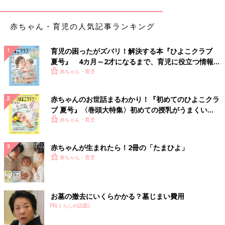
赤ちゃん・育児の人気記事ランキング
育児の困ったがズバリ！解決する本『ひよこクラブ
夏号』 4カ月～2才になるまで、育児に役立つ情報が
いっぱい！
赤ちゃん・育児
赤ちゃんのお世話まるわかり！『初めてのひよこクラ
ブ 夏号』〈巻頭大特集〉初めての授乳がうまくい
く！ おっぱい・ミルクの基本と夏のトラブル 解決テ
赤ちゃん・育児
ク
赤ちゃんが生まれたら！2冊の「たまひよ」
赤ちゃん・育児
お墓の撤去にいくらかかる？墓じまい費用
PR(くらしの話題)