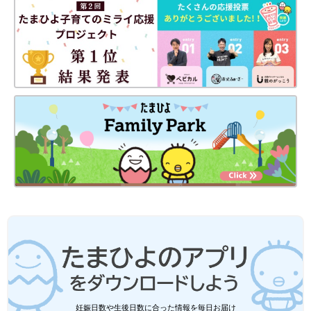
出典：Instagramアカウント「mii_wear」
mii_wearさんは、Traditional Weatherwear（トラディショナル
ウェザーウェア）のレインコートを購入。爽やかな色合いで、
軽々とした印象ですよね。ロングタイプなので、スタイルアップ
も叶えてくれそう！パッとラクに羽織れる素敵なレインコートで
すね♪
Amazonで見る
妊娠日数や生後日数に合った情報を毎日お届け