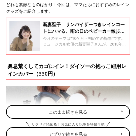
どれも素敵なものばかり！今回は、ママたちにおすすめのレイン
グッズをご紹介します。
新妻聖子 サンバイザーつきレインコー
トにハマる、雨の日のベビーカー散歩で
便利さを実感
今月のテーマは“10ケ月・初めての梅雨”です。
ミュージカル女優の新妻聖子さんが、2018年7
月に生まれた息子さんの初めて育児に奮闘する
様子をユーモラスにつづる月1連載「新米母と
息子の備忘録」第4回目です。
鼻息荒くしてカゴにイン！ダイソーの抱っこ紐用レ
インカバー（330円）
このまま続きを見る
サクサク読める！お気に入り記事を登録可能
アプリで続きを見る