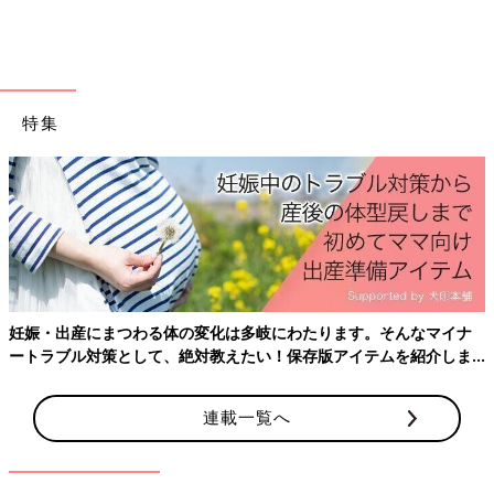
ーズを購入。こちらが今季4足目のレインシューズで、テンパレ
イトのものだけでも3足追加したんだそう！再入荷待ちしている
アイテムもあり、お買いもの欲が止まらなくなっているんだと
か。パールの装飾が素敵なレインシューズですね。
特集
Amazonで見る
楽天市場で見る
マーブルっぽいデザインがオシャレでかわいい！kiu
のレインポンチョ
妊娠・出産にまつわる体の変化は多岐にわたります。そんなマイナ
ートラブル対策として、絶対教えたい！保存版アイテムを紹介しま
す。
連載一覧へ