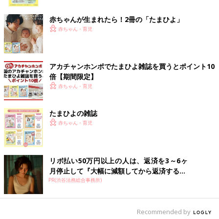
ク
るだけではないことを、大阪や札幌に転勤した時に実感しまし
た。仕事だけではなくて、その街や人、文化や歴史など、何に対
赤ちゃんが生まれたら！2冊の「たまひよ」
して自分が興味をひかれるのか。北海道でブランド米を作ろうと
赤ちゃん・育児
取り組んでいる米農家を取材した際、徹底的に知りたいとていね
いに、言い換えれば“しつこく”話を伺いました。その熱が届いた
のか、先方も本気で教えてくださいました。積極的に入っていけ
アカチャンホンポでたまひよ雑誌を買うとポイント10
ば、角度が変わり、見え方も違ってくるものだと学びました。
倍【期間限定】
赤ちゃん・育児
今年、舞台に初めて挑戦しましたが、その時に痛感したことがあ
ります。新たなことにチャレンジにする時に最大の恵みは、出会
いなのだということです。自分では不安や難しさと格闘している
たまひよの雑誌
ので、わからないことや、知りたいことを、次々に質問します。
赤ちゃん・育児
その姿がまわりにはいい刺激となっていたと聞き安堵（あんど）
しました。知って、学んで、楽しむことが私にとってのチャレン
ジなのだと感じています。
リボ払い50万円以上の人は、返済を3～6ヶ
月停止して『大幅に減額してから返済する...
娘が興味を持ったことを一緒に体験して楽しみたい
PR(渋谷法務総合事務所)
Recommended by