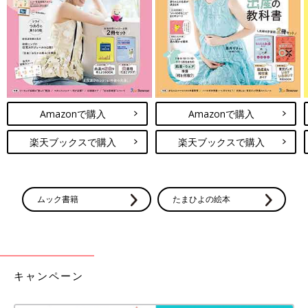
登坂淳一さん（とさかじゅんいち）
Amazonで購入
Amazonで購入
楽天ブックスで購入
楽天ブックスで購入
ムック書籍
たまひよの絵本
PROFILE
1971年生まれ、東京都出身。1997年NHK入局、初任地は和歌山
キャンペーン
放送局。
その後、2003年からは東京アナウンス室へ異動し「おはよう日