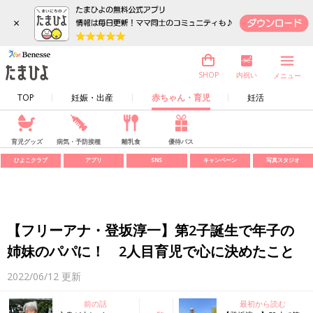
×
内祝い
SHOP
メニュー
TOP
妊娠・出産
赤ちゃん・育児
妊活
育児グッズ
病気・予防接種
離乳食
優待パス
ひよこクラブ
アプリ
SNS
キャンペーン
写真スタジオ
【フリーアナ・登坂淳一】第2子誕生で年子の
姉妹のパパに！ 2人目育児で心に決めたこと
2022/06/12
更新
前の話
最初から読む