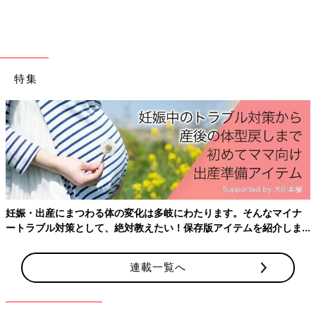
特集
新生児用のおむつをカゴに準備したら、この状態に。妹をお迎えするお手伝い？
今、長女を育てながら意識しているのは、体験させることです。
妊娠・出産にまつわる体の変化は多岐にわたります。そんなマイナ
食材に触らせてみる、雪をつかませてみる、温泉でお湯のにおい
ートラブル対策として、絶対教えたい！保存版アイテムを紹介しま
す。
をかがせてみる、など興味を持ったことに対して、長女の好奇心
はどこに焦点が当たっているのかを、探しながら、一緒に遊ぶよ
連載一覧へ
うにしています。
楽しい、おもしろいという１つ１つの経験を重ねながら、いつか