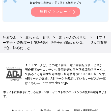
妊娠中から産後まで長く使える無料アプリ
無料ダウンロード
たまひよ
赤ちゃん・育児
赤ちゃんのお世話
【フリ
ーアナ・登坂淳一】第2子誕生で年子の姉妹のパパに！ 2人目育児
で心に決めたこと
ＡＢＪマークは、この電子書店・電子書籍配信サービスが、
著作権者からコンテンツ使用許諾を得た正規版配信サービス
であることを示す登録商標（登録番号 第11091000号）です。
ABJマークの詳細、ABJマークを掲示しているサービスの一覧
はこちら→
https://aebs.or.jp/
本サイトに掲載されている記事・写真・イラスト等のコンテンツの無断転載を禁じま
す。
たまひよについて
利用規約
ポリシー
医師・専門家一覧