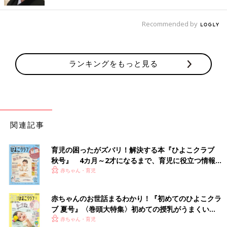
くれたら、という願いからです。2人の個性を大事にしながら、
仲のいい姉妹に育てていきたいと、二女が生まれた日、暑いくら
Recommended by
いのの日ざしを浴びる東京の新緑を眺めながら思いました。
挑戦が私の人生
ランキングをもっと見る
“いつもの”ものや慣れたこと、なじみの場所などは、心地よく感
じ安心することがあります。知っていることや、経験のあること
は、不安を遠ざけてくれるからかもしれません。しかし、時とし
て、“いつもの”に飽きてしまうこともありませんか？
関連記事
NHK時代、転勤を何度か経験しました。“初めて”暮らす土地で、
仕事を通してその地域を知り伝えていくのですが、最初はネガテ
育児の困ったがズバリ！解決する本『ひよこクラブ
ィブになりがちでした。私の場合、初任地の和歌山では、自分の
秋号』 4カ月～2才になるまで、育児に役立つ情報が
部屋から山が見えることに驚き、近所にコンビニがないことに不
いっぱい！
赤ちゃん・育児
安を覚えました。そんなこと？というもので、気持ちが、ぐらぐ
らしました。新たな環境で、未知という状況はそれこそ慣れるま
でが大変と感じました。
赤ちゃんのお世話まるわかり！『初めてのひよこクラ
ブ 夏号』〈巻頭大特集〉初めての授乳がうまくい
く！ おっぱい・ミルクの基本と夏のトラブル 解決テ
しかし、新たな環境に変化することが、いつもネガティブにさせ
赤ちゃん・育児