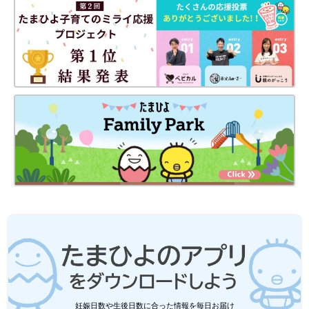
本」などを担当。35才で白髪染めを中止し話題になる。2018年
にNHKを退社し、現在はフリーとして活動し、
オフィシャルブロ
グ『白髪のパパ』
オフィシャルブログ『白髪のパパ』で子育ての
様子を発信している。
前の話
最初から読む
心身が少しづつ
一覧
【登坂淳一】50才で第
「静」から「動」へ
一子誕生。男性目線か
と変化する娘の1才の
ら見た不妊治療の大変
成長に喜び【フリー
さとは…
アナ・登坂淳一】
妊娠日数や生後日数に合った情報を毎日お届け