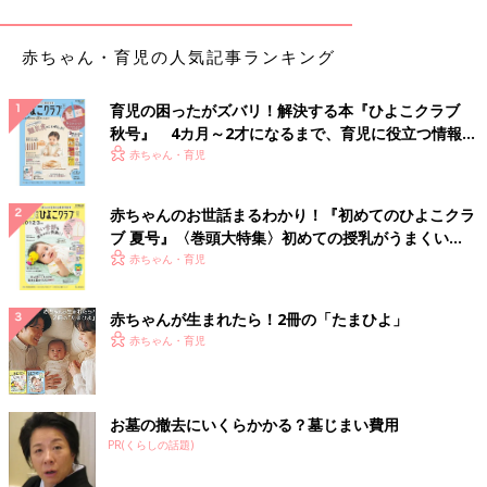
た。もちろん、授かるかどうかはわかりません。しかし、試みて
みようと決め、クリニックのドクターに話すと、「年子っていい
赤ちゃん・育児の人気記事ランキング
ものですよ」と、声をかけられ、不思議とその言葉がすっと腑
（ふ）に落ちました。
育児の困ったがズバリ！解決する本『ひよこクラブ
秋に第2子の妊娠がわかり、そこからは長女の時の経験を参考に
秋号』 4カ月～2才になるまで、育児に役立つ情報が
いっぱい！
しながら過ごしました。妻の懸念は第１子の時に長く続いた
赤ちゃん・育児
つわ
り
。
6週から13週までつわりで苦しみ、それが再びかもしれないと覚
赤ちゃんのお世話まるわかり！『初めてのひよこクラ
悟しているようでした。幸いにも第１子よりは短い期間で終わり
ブ 夏号』〈巻頭大特集〉初めての授乳がうまくい
ましたが、それでもつらさというのは変わらないだろうし、男性
く！ おっぱい・ミルクの基本と夏のトラブル 解決テ
赤ちゃん・育児
は見守ることしかできないと今回も感じました。
ク
赤ちゃんが生まれたら！2冊の「たまひよ」
出産までの間、妻は長女の時よりいろいろと動くことができ、元
赤ちゃん・育児
気で過ごせましたが、「抱っこできないのが寂しい」と話してい
ました。長女の成長を喜びながら、年子となる二女のことや、姉
妹をどのように育てていくか、夫婦で考えを巡らせました。１つ
決めたのは、生まれて１才を迎えるまでは、基本的に長女に経験
お墓の撤去にいくらかかる？墓じまい費用
させたことは同じように二女にもさせようということでした。共
PR(くらしの話題)
通する経験をさせることで姉妹それぞれがお互いの存在を感じて