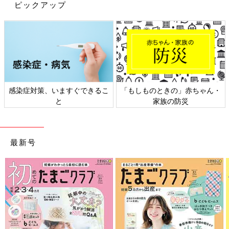
自分の好きなことを見つけてくれたらと願っています。そして、
ピックアップ
年子の姉妹がお互いに支え合い、刺激し合いながら、存分に生き
ていけるように、パパとしてサポートしてあげたいと考えていま
す。
私の子育てコラムの連載は最終回となりました。拙文におつきあ
いくださった読者のみなさま、たまひよの編集部のみなさまにお
礼申し上げます。
感染症対策、いますぐできるこ
「もしものときの」赤ちゃん・
文・写真提供／登坂淳一さん 構成／ひよこクラブ編集部
と
家族の防災
フリーアナウンサー・登坂淳一 50才で
初めての子育て、妻と一緒に楽しんでい
ます
現在50才で、生後5カ月の娘さんのパパでもあ
最新号
るフリーアナウンサーの登坂淳一さん。この連
載では、娘さんとの育児の様子や、夫として・
パパとしての思いなどを登坂さんのご本人の言
葉でつづってもらいます。連載１回目となる今
映画や舞台、モノマネなど新たなチャレンジを続ける登坂さん。
回は、コロナ禍の出産のこと、授乳や寝かしつ
なんでも楽しみながら学ぼうとする姿勢は、子育てにもいかされ
け、娘さんの成長の様子などを語ってくれまし
ているようです。「年子の姉妹のパパとして、ますますポジティ
た。「登坂パパ50才 家族ファースト主義」第
ブに子育てに取り組んでいきたい」と話します。
1回