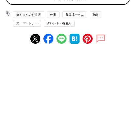
赤ちゃんのお世話
仕事
登坂淳一さん
0歳
夫・パートナー
タレント・有名人
第2子の立ち会い出産の時の様子
2022年の春もわが家にとっては忘れられない季節になりまし
た。私事で恐縮ですが、第2子が誕生しました。
命の誕生は本当に奇跡のようなものと、不妊治療の経験から私た
ち夫婦はとくに強く感じました。それだけに年子で子どもを授か
れたことは、本当に感無量です。
去年、長女が生まれて、３カ月たったころ、私たち夫婦は１つの
決断を迫られました。不妊治療の際に凍結保存してあった胚（は
い）（受精卵）をどうするか、というものでした。
長女はミルクをよく飲み夜もたくさん寝てくれて、予想していた
子育てのいわゆる大変さも少なく、育てやすい子でした。そんな
長女に「バディ」を作ってあげたいと、夫婦で意見が一致しまし