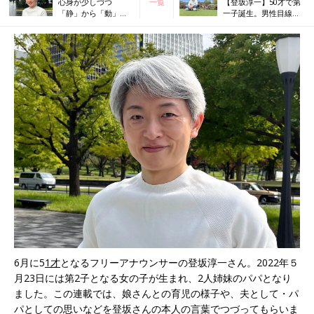
心身が少しづつ
一覧
【登坂淳一】50才で第
「静」から「動」へ
一子誕生。男性目線か
と変化する娘の1才の
ら見た不妊治療の大変
成長に喜び【フリー
さとは…
アナ・登坂淳一】
6月に5
1才
となるフリーアナウンサーの登坂淳一さん。2022年５
月23日には第2子となる女の子が生まれ、2人姉妹のパパとなり
ました。この連載では、娘さんとの育児の様子や、夫として・パ
パとしての思いなどを登坂さんの本人の言葉でつづってもらいま