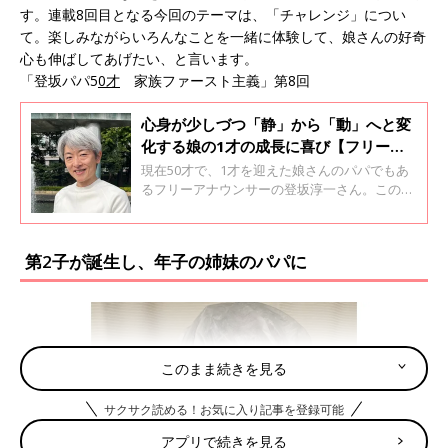
す。連載8回目となる今回のテーマは、「チャレンジ」につい
て。楽しみながらいろんなことを一緒に体験して、娘さんの好奇
心も伸ばしてあげたい、と言います。
「登坂パパ5
0才
家族ファースト主義」第8回
心身が少しづつ「静」から「動」へと変
化する娘の1才の成長に喜び【フリーア
ナ・登坂淳一】
現在50才で、1才を迎えた娘さんのパパでもあ
るフリーアナウンサーの登坂淳一さん。この連
載では、娘さんとの育児の様子や、夫として・
パパとしての思いなどを登坂さんの本人の言葉
でつづってもらいます。今回のテーマは、娘さ
第2子が誕生し、年子の姉妹のパパに
んが1才になって思うこと。パパになってこの1
年で、どんな変化があったのでしょうか。「登
坂パパ50才 家族ファースト主義」第7回
このまま続きを見る
サクサク読める！お気に入り記事を登録可能
アプリで続きを見る