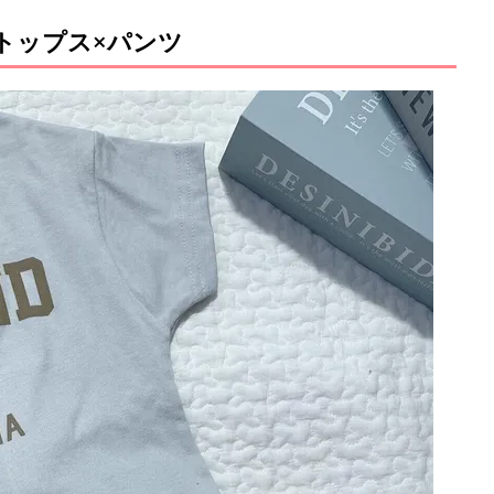
トップス×パンツ
M
u
t
e