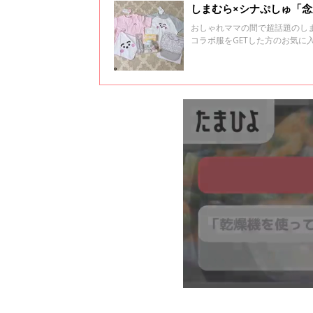
しまむら×シナぷしゅ「
おしゃれママの間で超話題のし
コラボ服をGETした方のお気