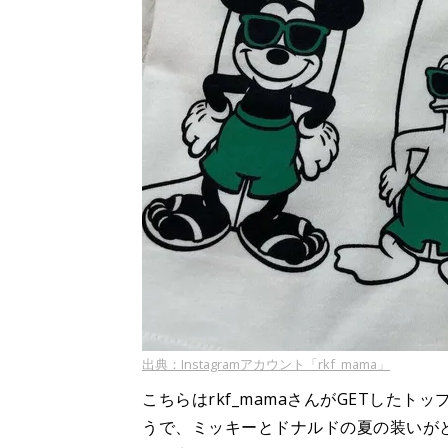
出典：Instagramアカウント「rkf_mama」
こちらはrkf_mamaさんがGETしたトッ
うで、ミッキーとドナルドの夏の装いが