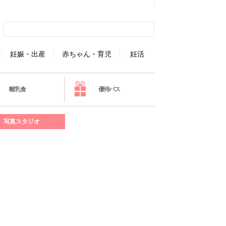
妊娠・出産
赤ちゃん・育児
妊活
離乳食
優待パス
写真スタジオ