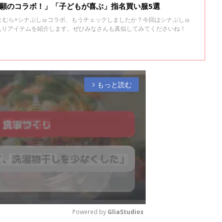
念願のコラボ！」「子どもが喜ぶ」指名買い服5選
まむら×シナぷしゅコラボ、もうチェックしましたか？今回はシナぷしゅ
に入りアイテムを紹介します。ぜひみなさんも真似してみてくださいね！
もっと読む
arrow_forward_ios
Powered by 
GliaStudios