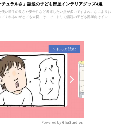
ナチュラルさ」話題の子ども部屋インテリアグッズ4選
た使い勝手の良さや安全性など考慮したい点が多いですよね。なによりお
ってくれるのがとても大切。そこでニトリで話題の子ども部屋向けインテ
もっと読む
arrow_forward_ios
Powered by 
GliaStudios