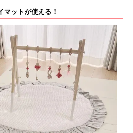
レイマットが使える！
M
u
t
e