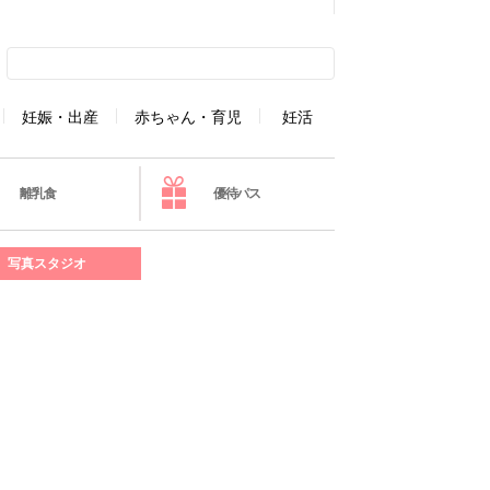
妊娠・出産
赤ちゃん・育児
妊活
離乳食
優待パス
写真スタジオ