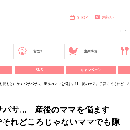
SHOP
内祝い
TOP
き
名づけ
出産準備
SNS
キャンペーン
も髪もとにかくパサパサ…」産後のママを悩ます肌・髪のケア。子育てでそれどこ
サパサ…」産後のママを悩ます
でそれどころじゃないママでも隙