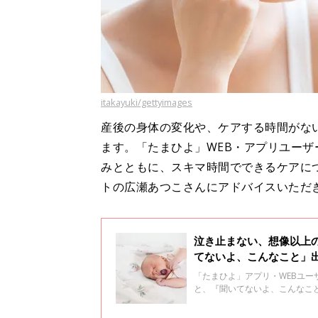
itakayuki/gettyimages
産後の身体の変化や、ケアする時間がな
ます。「たまひよ」WEB・アプリユー
みとともに、スキマ時間でできるケアに
トの広瀬あつこさんにアドバイスいただ
泣き止まない、想像以上
てないよ、こんなこと」
「たまひよ」アプリ・WEBユ
と、『聞いてないよ、こんなこ
のお悩みの声が届きました。一
い」でした。「２時間おきの授