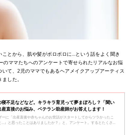
いことから、肌や髪がボロボロに…という話をよく聞き
ザーのママたちへのアンケートで寄せられたリアルなお悩
ついて、2児のママでもあるヘアメイクアップアーティス
きました。
の寝不足などなど。キラキラ育児って夢まぼろし？「聞い
出産直後のお悩み、ベテラン助産師がお答えします！
ーザーに「出産直後や赤ちゃんのお世話がスタートしてからツラかったこ
と…』と思ったことはありましたか？」と、アンケート。するとたくさん
番多かったのは「赤ちゃんが泣き止まない＆なぜ泣いているのかわからな
乳で寝不足」というお悩みとあわせてベテラン助産師の濵脇文子先生にア