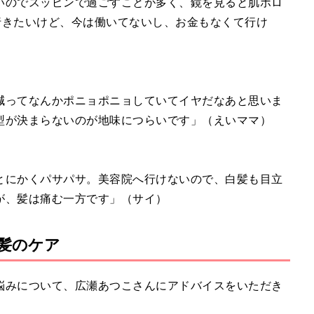
いのでスッピンで過ごすことが多く、鏡を見ると肌ボロ
行きたいけど、今は働いてないし、お金もなくて行け
減ってなんかポニョポニョしていてイヤだなあと思いま
型が決まらないのが地味につらいです」（えいママ）
とにかくパサパサ。美容院へ行けないので、白髪も目立
が、髪は痛む一方です」（サイ）
髪のケア
悩みについて、広瀬あつこさんにアドバイスをいただき