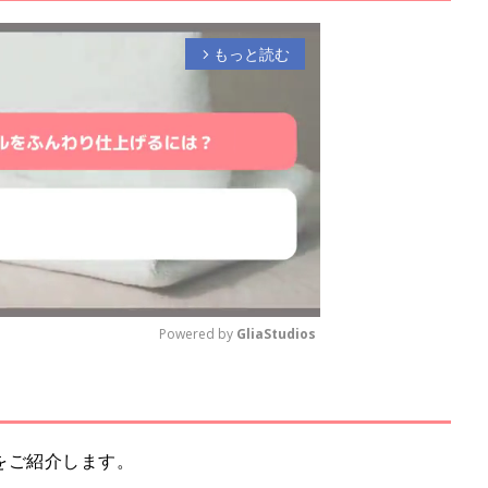
もっと読む
arrow_forward_ios
Powered by 
GliaStudios
M
u
t
をご紹介します。
e