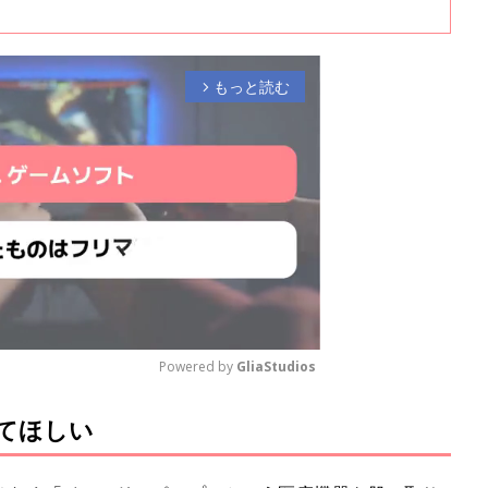
リーズでは2回に分けて、4歳で1型糖尿病を発症した男の子・るかくん
守ってきた母・笹原加奈子さんの体験談を紹介します。
もっと読む
arrow_forward_ios
Powered by 
GliaStudios
てほしい
M
u