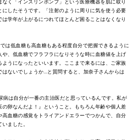
t
なく「インスリンポンプ」という医療機器を肌に取り
e
とにしたそうです。「注射のように周りに気を使う必要
では学年が上がるにつれてほとんど困ることはなくなり
では低血糖も高血糖もある程度自分で把握できるように
入や、低血糖でフラフラになりそうな時に血糖値を上げ
るようになったといいます。ここまで来るには、ご家族
ではないでしょうか…と質問すると、加奈子さんからは
尿病は自分が一番の主治医だと思っているんです。私が
医の卵なんだよ！』ということ。もちろん年齢や個人差
や高血糖の感覚をトライアンドエラーでつかんで、自分
ていました。