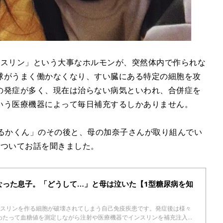
ンスリン」という大事なホルモンが、突然体内で作られな
球がうまく働かなくなり、すい臓にある特定の細胞を攻
の発症が多く、現在は治らない病気といわれ、合併症を
いう医療機器によって毎日補充するしかありません。
「るかくん」のその後と、母の加奈子さんが取り組んでい
についてお話を聞きました。
なった息子。「どうして…」と母は泣いた【1型糖尿病を知
ンスリンを作る細胞が破壊されてしまう自己免疫疾患です。発症後は様々
わたって血糖値を測定しながら注射や医療機器でインスリンを補充注入し