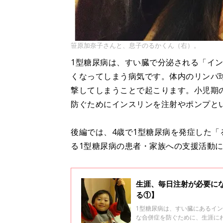
笹原加奈子さんと、息子のるかくん（右）。
1型糖尿病は、すい臓で分泌される「イ
くなってしまう病気です。体内のリンパ
撃してしまうことで起こります。小児期
防ぐためにインスリンを注射やポンプと
後編では、4歳で1型糖尿病を発症した
る1型糖尿病の患者・家族への支援活動
生涯、毎日注射が必要に
る①】
1型糖尿病は、すい臓にあるイ
な合併症を防ぐために、生涯に