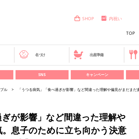
SHOP
内祝い
TOP
き
名づけ
出産準備
SNS
キャンペーン
ブル
「うつる病気」「食べ過ぎが影響」など間違った理解や偏見がまだまだ
過ぎが影響」など間違った理解や
気。息子のために立ち向かう決意