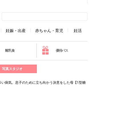
妊娠・出産
赤ちゃん・育児
妊活
離乳食
優待パス
写真スタジオ
多い病気。息子のために立ち向かう決意をした母【1型糖