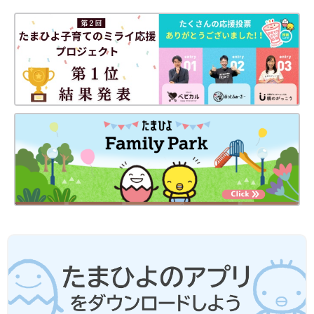
線から見た不妊治療の大変さとは…
元NHKアナウンサーの登坂淳一さんが先日、夫
婦で１年以上の不妊治療を経て待望の第一子を
授かったことをブログで公表しました。これま
で男性目線で語られることが少なかった不妊治
療について、登坂さんに話を聞きました。
痛み止めの薬みたいに、妊婦さんでも飲めるつわり止めみたいな
ものはないんでしょうか？ 少し楽になる吐き止め薬みたいなも
のはあるようですが、すごく効く薬があればいいのに、と思いま
す。つわりに苦しめられている妻をみながら、何もできない男が
思ったことです。
次はだんだん大きくなる妻のおなかに息子が反応し、彼が変わっ
ていくお話をしたいと思います。
それでは、また次回お会いしましょう！