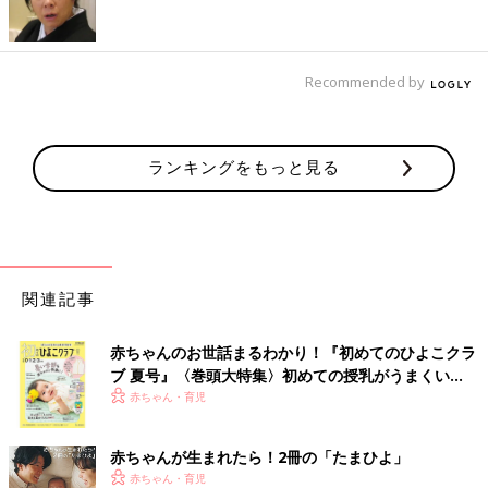
ぅ〜」と、しんどそうに耐える妻を心配そうに見守ることしかで
きないんです。立つこともできず、はいつくばってトイレに吐き
に行く妻を介助しながら、「神様、どうか妻を助けてくださ
い！」と、ずっと祈っていました。
Recommended by
自分の無力さが情けなかったです。
ランキングをもっと見る
とてつもない偏食がスタート！「救世主」となる調
味料を探す日々
関連記事
赤ちゃんのお世話まるわかり！『初めてのひよこクラ
ブ 夏号』〈巻頭大特集〉初めての授乳がうまくい
く！ おっぱい・ミルクの基本と夏のトラブル 解決テ
赤ちゃん・育児
ク
赤ちゃんが生まれたら！2冊の「たまひよ」
赤ちゃん・育児