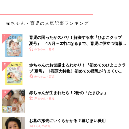
つわりが始まると、ただ水を飲んだだけでも吐きまくっていまし
た。固形物は無理ですし、ゼリーなんかも無理。食べられないか
ら吐くものがなくて胃液を吐き、その胃液でのどが荒れると今度
赤ちゃん・育児の人気記事ランキング
は血を吐き出し…。
本当に吐きまくっていて、最終的には胆汁を吐いてました…。水
育児の困ったがズバリ！解決する本『ひよこクラブ
が飲めないから、氷をなめて水分補給をする状態。
夏号』 4カ月～2才になるまで、育児に役立つ情報が
いっぱい！
赤ちゃん・育児
そんなふうに何も口に入れられないので、みるみる身体はやせて
いきます。普段の体重から9kgが消えました。9kgですよ？「こ
赤ちゃんのお世話まるわかり！『初めてのひよこクラ
んなんで赤ちゃんは育つの？」と思いましたし、「その前に、妻
ブ 夏号』〈巻頭大特集〉初めての授乳がうまくい
が死んでしまうかも」と本気で心配してしまうくらいガリガリに
く！ おっぱい・ミルクの基本と夏のトラブル 解決テ
赤ちゃん・育児
なっていました。
ク
赤ちゃんが生まれたら！2冊の「たまひよ」
あまりにひどかったので、しばらく
産婦人科
で点滴を打ってもら
赤ちゃん・育児
い、栄養を補っていましたが、先生いわく"飢餓状態"とのこと。
妻がかわいそうでなりませんでした。
なのに、そんなときも、男は何にもできない。代われるなら代わ
お墓の撤去にいくらかかる？墓じまい費用
ってあげたい！でも代わることもできません。「ゔぅ〜、ゔ
PR(くらしの話題)