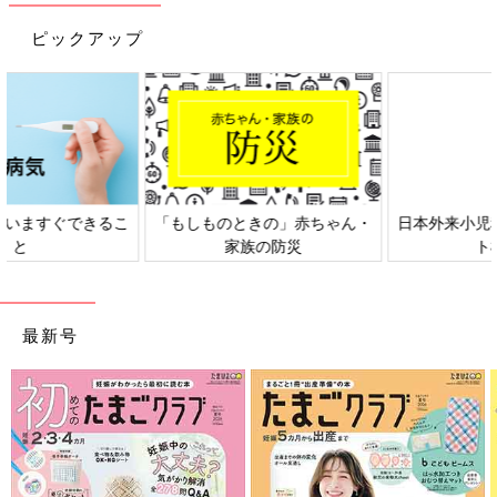
夜中の救世主「ミンティア」あらわる
ピックアップ
日本外来小児科学会リーフレッ
六星占術 細木かおりさんの人生
ト検討会
相談
最新号
就寝時の妻は、胃酸が逆流しないように、基本2つ枕で頭を高く
して寝ていました。妊娠中は熟睡できてなかったんじゃないか
な?夜中、僕が目を覚まして見るとほぼ起きてましたから。