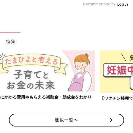
Recommended by
次なる救世主は、辛いもの。いろいろ試してみた結果、最終的に
救世主として選ばれたのは「タバスコ」でした。
グラタンにピザ、オムライス。そこにドバドバーーッとかけまく
って食べる。「そんなにかけたら料理の味、しなくない？」って
特集
くらい、かける、かける、かける！辛いソースも世の中にはたく
さん種類があって、品ぞろえのいいKALDIに通いまくりました。
タバスコは3日に1本は使っていましたね。たぶん、メキシコ人よ
り摂取してたんじゃないかな。本当に「おなかの中の子は大丈夫
なの?」って心配になるくらいかけていました。
ただ、ソースで味変しても、食べられる量は限られていたんで
す。
【ワクチン接種できるものも】妊婦の感染症対策、知っておいて！
そして、食べてはまた吐く。その繰り返しでした。
※極端に辛いものは胃に負担がかかるため、妊娠中の体調管理の
連載一覧へ
ためにも食べ過ぎには注意しましょう。