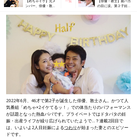
【めちゃイケ】元メ
一覧
【俳優・敦士】親バカ
ンバー、俳優・敦士
の目に涙。第２子妊娠
の連載スタート「不
で、ついに上の息子の
妊治療を経て、46才
様子に変化が！
で2児の父になりまし
た」
2022年6月、46才で第2子が誕生した俳優、敦士さん。かつて人
気番組「めちゃ×2イケてるッ！」での体当たりのパフォーマンス
が話題となった熱血パパです。プライベートではドタバタの妊
娠・出産ライフが繰り広げられていたようで…？連載2回目で
は、いよいよ2人目妊娠による
つわり
が始まった妻とのエピソー
ドです。