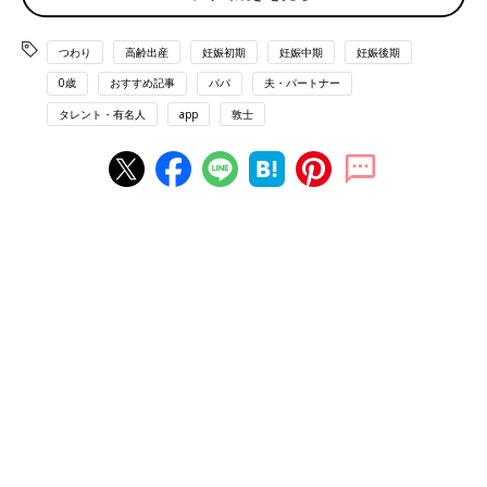
つわり
高齢出産
妊娠初期
妊娠中期
妊娠後期
0歳
おすすめ記事
パパ
夫・パートナー
タレント・有名人
app
敦士
つわりで体重激減中の妻
もう一度、言います。
史上最強にエグいつわりが妻を襲いました。「妊娠悪阻（お
そ）」というやつは、字のとおり、マジで「悪」です！
実は妻はつわりがきついタイプ。上の息子のときもかなりひどか
ったのですが、2人目のつわりは、そんなもんじゃなかったんで
すよ。