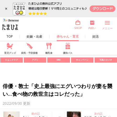
×
内祝い
SHOP
メニュー
TOP
妊娠・出産
赤ちゃん・育児
妊活
育児グッズ
病気・予防接種
離乳食
優待パス
ひよこクラブ
アプリ
SNS
キャンペーン
写真スタジオ
俳優・敦士「史上最強にエグいつわりが妻を襲
い…食べ物の救世主はコレだった」
2022/09/30
更新
前の話
次の話