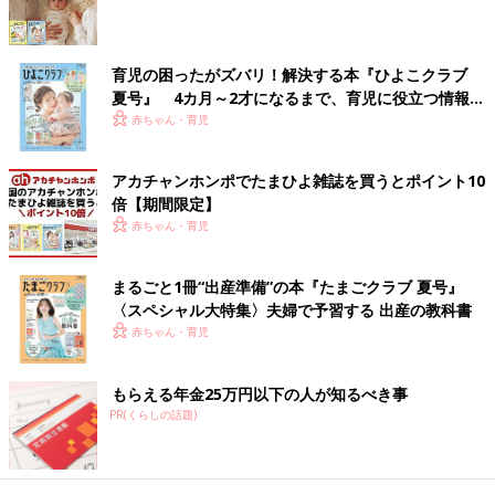
育児の困ったがズバリ！解決する本『ひよこクラブ
夏号』 4カ月～2才になるまで、育児に役立つ情報が
つわり中に試した調味料の数々
いっぱい！
赤ちゃん・育児
吐き続ける毎日が長く続いて、やっと少しずつ食べ物を口にでき
るようになりました。多少味の濃いものを食べられるようになっ
アカチャンホンポでたまひよ雑誌を買うとポイント10
たと思ったら、今度はとてつもない偏食に！
倍【期間限定】
赤ちゃん・育児
今まで大好きだった、カレーなどの香辛料を使った料理、日本の
文化のおだし系はにおいもダメ。魚を焼く、肉を焼くときのにお
いもダメ。
まるごと1冊“出産準備”の本『たまごクラブ 夏号』
〈スペシャル大特集〉夫婦で予習する 出産の教科書
そんな中、まず見つけた救世主は「マヨネーズ」でした。
赤ちゃん・育児
これまで食べられなかったものを食べられるようにしてくれたん
もらえる年金25万円以下の人が知るべき事
です、マヨネーズが！ただ、妻がかけるその量がとんでもなくて
PR(くらしの話題)
若干、引きました（苦笑）。サンドイッチやサラダにこれでもか
っていうぐらいかけて食べる。マヨネーズがないと食べられなく
なるから、常に4、5本はストックしていましたね。