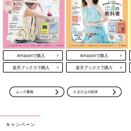
妻にとっての夜中の救世主は「ミンティア」の青いやつ。それさ
え口に入れておけば、気持ち悪さから少しだけ逃れられたそうで
す。ミンティアを切らした夜は吐きまくっていましたから、ミン
ティアも大量にストックしていました。
結局、症状は軽くなっていったものの、出産までつわりが続き、
満足な量はずっと食べられませんでした。食べなきゃいけないの
に食べられないから、きっと精神的にも追い込まれていたのでは
ないかと思います。
Amazonで購入
Amazonで購入
楽天ブックスで購入
楽天ブックスで購入
そんな状態でも、僕が地方の仕事で週に何回も留守にするとき
は、しっかりと息子の面倒をみてくれていました。においもダメ
なのでマスクを3重にして料理を作り、お弁当を作り、
幼稚園
の
送り迎え、習い事の送り迎えをやってくれていました。感謝とい
ムック書籍
たまひよの絵本
う言葉だけでは、感謝しきれません。
それにしても、つわりって何なんですかね？
なきゃダメなんですか？
キャンペーン
【登坂淳一】50才で第一子誕生。男性目