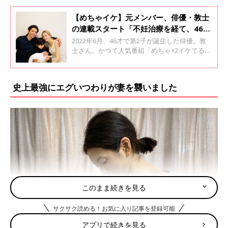
【めちゃイケ】元メンバー、俳優・敦士
の連載スタート「不妊治療を経て、46才
で2児の父になりました」
2022年6月、46才で第2子が誕生した俳優、敦
士さん。かつて人気番組「めちゃ×2イケてる
ッ！」での体当たりのパフォーマンスが話題と
なった熱血パパです。プライベートではドタバ
タの妊娠・出産ライフが繰り広げられていたよ
史上最強にエグいつわりが妻を襲いました
うで…？ この連載では妻でモデルの結花子さ
んの妊娠・出産と、2人目育児のアレコレを夫
目線、パパ目線で語ってもらいます。
このまま続きを見る
サクサク読める！お気に入り記事を登録可能
アプリで続きを見る