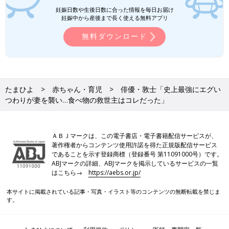
妊娠日数や生後日数に合った情報を毎日お届け
妊娠中から産後まで長く使える無料アプリ
無料ダウンロード
たまひよ
赤ちゃん・育児
俳優・敦士「史上最強にエグい
つわりが妻を襲い…食べ物の救世主はコレだった」
新幹線でたまひよ連載、執筆中
文／敦士 構成／たまごクラブ
敦士（あつし）
ＡＢＪマークは、この電子書店・電子書籍配信サービスが、
著作権者からコンテンツ使用許諾を得た正規版配信サービス
であることを示す登録商標（登録番号 第11091000号）です。
ABJマークの詳細、ABJマークを掲示しているサービスの一覧
はこちら→
https://aebs.or.jp/
本サイトに掲載されている記事・写真・イラスト等のコンテンツの無断転載を禁じま
す。