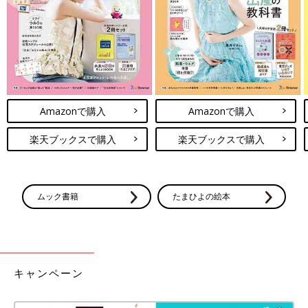
夏→秋 季節の変わり目の赤ちゃんの着
せ方とは？
天候が安定せず、気温差も大きいこの時期は、
だれでも着る服に悩むもの。赤ちゃんはまだ
「暑い」「寒い」と話すことができないので、
お世話をするママやパパは「いつから長袖にす
る？」「重ね着は必要？」と判断に困ることも
いかがでしたか？どのZARAアイテムもとてもおしゃれで、秋冬
Amazonで購入
Amazonで購入
多いようです。夏～秋のベビー服の選び方・着
のコーディネートがさらに可愛くなりそうですよね。ベビー・キ
せ方について、「ひよこクラブ」の人気連載
ッズ服をプラスしたいと考えている方は、ぜひZARAをチェック
楽天ブックスで購入
楽天ブックスで購入
「すくすく成長日記」監修でおなじみ、小児科
してみてくださいね♪
医の若江恵利子先生に聞きました。
(文・ナキナキ)
※記事内容でご紹介している投稿、リンク先は、削除される場合
ムック書籍
たまひよの絵本
があります。あらかじめご了承ください。
※記事の内容は記載当時の情報であり、現在と異なる場合があり
ます。
※記事内の価格はすべて税込み、2022年8月時点のものです。
キャンペーン