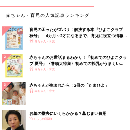
赤ちゃん・育児の人気記事ランキング
育児の困ったがズバリ！解決する本『ひよこクラブ
秋号』 4カ月～2才になるまで、育児に役立つ情報が
いっぱい！
赤ちゃん・育児
赤ちゃんのお世話まるわかり！『初めてのひよこクラ
ブ 夏号』〈巻頭大特集〉初めての授乳がうまくい
く！ おっぱい・ミルクの基本と夏のトラブル 解決テ
赤ちゃん・育児
ク
赤ちゃんが生まれたら！2冊の「たまひよ」
赤ちゃん・育児
お墓の撤去にいくらかかる？墓じまい費用
出典：Instagramアカウント「shu_ka.shu_ka」
PR(くらしの話題)
しゅーかさんはZARAでトレーナーを大量買い！コットン100％
でしっかりした作りの生地や、鮮やかな色味が気に入っているポ