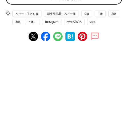
ベビー・子ども服
新生児肌着・ベビー服
0歳
1歳
2歳
3歳
4歳～
Instagram
ザラ/ZARA
app
出典：Instagramアカウント「nonnon_cococo」
NonさんはこちらのアイテムをZARAベビーでGET♪ お子さんは
バナナが好きだそうで、こちらのトップスのデザインは喜ばれそ
うですよね。トレーナーは790円で、一緒に買ったデニムトップ
スは990円だったとのこと。
1990円のトレーナーを大量買い！