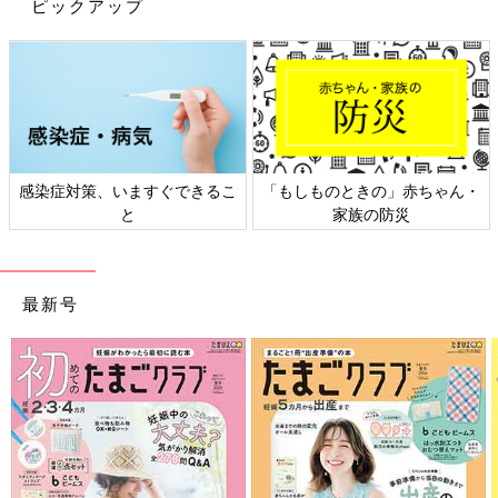
ピックアップ
感染症対策、いますぐできるこ
「もしものときの」赤ちゃん・
と
家族の防災
最新号
出典：Instagramアカウント「ame_mama」
ame_mamaさんはZARAトレーナーにお子さんの名前を刺繍して
もらえるサービスを利用！トレーナーはアイスグレーというカラ
ーで「色味がほんとに可愛い」とお気に入りなんだとか♪ 価格は
2,280円だったそうです。