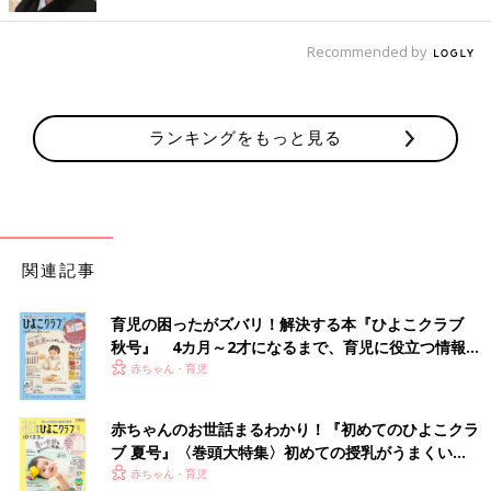
イントだとか。イエローのトレーナーは990円ほどで、その他は
1990円で買えたとのこと。
Recommended by
ZARAキッズでGET！ついつい買っちゃうセットア
ップ
ランキングをもっと見る
関連記事
育児の困ったがズバリ！解決する本『ひよこクラブ
秋号』 4カ月～2才になるまで、育児に役立つ情報が
いっぱい！
赤ちゃん・育児
赤ちゃんのお世話まるわかり！『初めてのひよこクラ
ブ 夏号』〈巻頭大特集〉初めての授乳がうまくい
く！ おっぱい・ミルクの基本と夏のトラブル 解決テ
赤ちゃん・育児