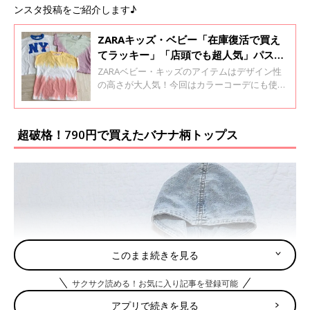
ンスタ投稿をご紹介します♪
ZARAキッズ・ベビー「在庫復活で買え
てラッキー」「店頭でも超人気」パステ
ル系アイテム4選
ZARAベビー・キッズのアイテムはデザイン性
の高さが大人気！今回はカラーコーデにも使え
るパステル系の人気商品をご紹介します。おし
ゃれママが買ったお気に入りアイテムをチェッ
クしてみてくださいね♪
超破格！790円で買えたバナナ柄トップス
このまま続きを見る
サクサク読める！お気に入り記事を登録可能
アプリで続きを見る