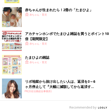
ク
出典：Instagramアカウント「to7426yu」
赤ちゃんが生まれたら！2冊の「たまひよ」
to7426yuさんはZARAキッズのセールでこちらのセットアップを
赤ちゃん・育児
GET！こちらの方はセットアップが好きだそうで、つい上下とも
に買ってしまったんだとか♪ カラフルな色合いがおしゃれですよ
ね。
アカチャンホンポでたまひよ雑誌を買うとポイント10
倍【期間限定】
キャラクターが可愛い！990円で買えたトレーナー
赤ちゃん・育児
たまひよの雑誌
赤ちゃん・育児
リボ地獄から抜け出したい人は、返済を3～6
ヶ月停止して『大幅に減額してから返済す...
PR(渋谷法務総合事務所)
Recommended by