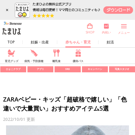
×
内祝い
SHOP
メニュー
TOP
妊娠・出産
赤ちゃん・育児
妊活
育児グッズ
病気・予防接種
離乳食
優待パス
ひよこクラブ
アプリ
SNS
キャンペーン
写真スタジオ
ZARAベビー・キッズ「超破格で嬉しい」「色
違いで大量買い」おすすめアイテム5選
2022/10/01
更新