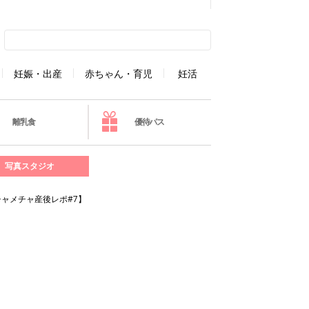
妊娠・出産
赤ちゃん・育児
妊活
離乳食
優待パス
写真スタジオ
ャメチャ産後レポ#7】