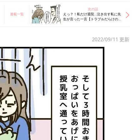
次の話
連載一覧
えっ？！私だけ退院…泣き出す私に先
生が言った一言【トラブルだらけのハ
チャメチャ産後レポ#8】
2022/09/11
更新