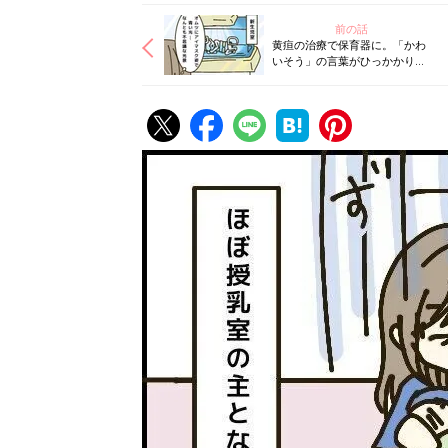
前の話
黄疸の治療で保育器に。「かわ
いそう」の言葉がひっかかり…
【トラブルだらけのハチャメチ
ャ産後レポ#6】