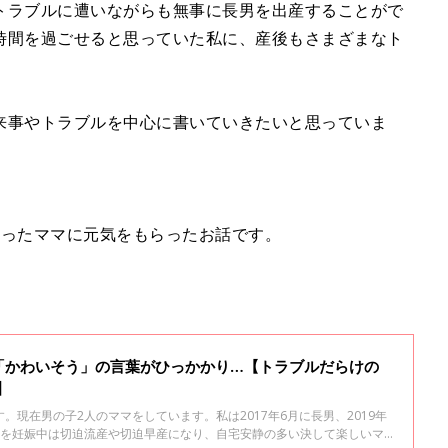
トラブルに遭いながらも無事に長男を出産することがで
時間を過ごせると思っていた私に、産後もさまざまなト
来事やトラブルを中心に書いていきたいと思っていま
会ったママに元気をもらったお話です。
「かわいそう」の言葉がひっかかり…【トラブルだらけの
】
。現在男の子2人のママをしています。私は2017年6月に長男、2019年
男を妊娠中は切迫流産や切迫早産になり、自宅安静の多い決して楽しいマ