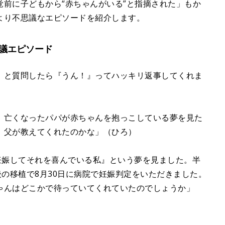
e
前に子どもから“赤ちゃんがいる”と指摘された」もか
より不思議なエピソードを紹介します。
議エピソード
』と質問したら『うん！』ってハッキリ返事してくれま
、亡くなったパパが赤ちゃんを抱っこしている夢を見た
。父が教えてくれたのかな」（ひろ）
妊娠してそれを喜んでいる私』という夢を見ました。半
後の移植で8月30日に病院で妊娠判定をいただきました。
ゃんはどこかで待っていてくれていたのでしょうか」