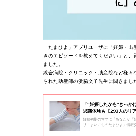
「たまひよ」アプリユーザに「妊娠・出
きのエピソードを教えてください」と、
ました。
総合病院・クリニック・助
産院
など様々
られた助産師の浜脇文子先生に聞きまし
「“妊娠したかも”きっか
思議体験も【293人のリ
妊娠初期のママに「あなたが『
リ「まいにちのたまひよ」情報
が圧倒的。「トイレで吐いて気
妊娠時に不思議体験をしたとい