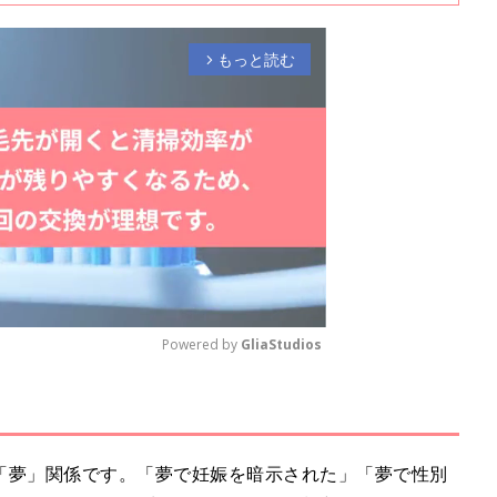
もっと読む
arrow_forward_ios
Powered by 
GliaStudios
M
u
t
「夢」関係です。「夢で妊娠を暗示された」「夢で性別