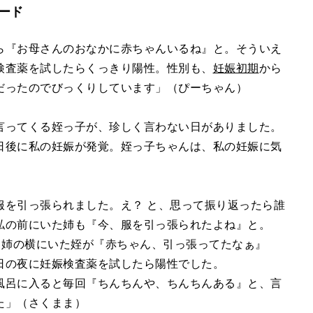
ード
ら『お母さんのおなかに赤ちゃんいるね』と。そういえ
検査薬を試したらくっきり陽性。性別も、
妊娠初期
から
だったのでびっくりしています」（ぴーちゃん）
言ってくる姪っ子が、珍しく言わない日がありました。
日後に私の妊娠が発覚。姪っ子ちゃんは、私の妊娠に気
服を引っ張られました。え？ と、思って振り返ったら誰
私の前にいた姉も『今、服を引っ張られたよね』と。
、姉の横にいた姪が『赤ちゃん、引っ張ってたなぁ』
日の夜に妊娠検査薬を試したら陽性でした。
風呂に入ると毎回『ちんちんや、ちんちんある』と、言
た」（さくまま）