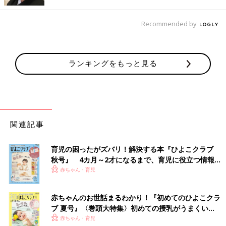
な、って。もともと人としゃべることは大好きだし、大好きな哲
学や文学にも近いところがあって面白そうだな、と思えたので、
Recommended by
精神科医になりました。
最愛のパートナーとの出会いと別れ
ランキングをもっと見る
――その後、最愛のパートナーと出会ったそうですが、パートナ
ーだったジョセフィーヌさんとのことを教えてください。
Tomy ジョセフィーヌと出会った当時、アテクシは自分らしく
関連記事
生きる、とかどうでもいいと思ってたんだけど、彼はアテクシと
全然違って、自分の考えでいろんなことに挑戦して、それをきち
んと成し遂げる人。ジョセフィーヌとの出会いはアテクシにとっ
育児の困ったがズバリ！解決する本『ひよこクラブ
て、すごく衝撃的でした。自分の考えで自分の道を歩んで、少し
秋号』 4カ月～2才になるまで、育児に役立つ情報が
の時間も無駄にしない、彼の生き方にすごく影響を受けました。
いっぱい！
赤ちゃん・育児
ジョセフィーヌとは7年半の時間を一緒に過ごしましたが、父の
赤ちゃんのお世話まるわかり！『初めてのひよこクラ
死の数年後、彼は病気で急に亡くなってしまったんです。私を大
ブ 夏号』〈巻頭大特集〉初めての授乳がうまくい
事にしてくれた父、人生で最愛のパートナーだったジョセフィー
く！ おっぱい・ミルクの基本と夏のトラブル 解決テ
赤ちゃん・育児
ヌ。大切な2人を失って、苦しく、つらい時期でした。