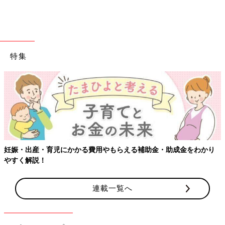
いうことはありますか？
Tomy そうですね･･･。うつ病になると「死にたい気持ち」が
わくことがあって、精神科医としてはそれはいちばん注意してち
ゃんと扱わないといけないことなんです。自分の経験からしかの
ぞけないけど「死にたい気持ち」になるのはこういうことか、と
特集
いうのはなんとなくわかりました。
アテクシの場合は、健康なときだったら考えない、こわいことを
ずっと考えてしまって、それが自分でもわかるのにやめられなく
て気持ちが悪い状態でした。うーん、たとえば、ホラー映画を無
理やり見させられて、それがいつ終わるかわからない感じという
か･･･。
妊娠・出産・育児にかかる費用やもらえる補助金・助成金をわかり
自分が起きている間、ずっとそういう気持ち悪さが続くから、そ
やすく解説！
こから飛び出したくなる、終わらせたくなる。それで衝動的に死
ぬしかない、という気持ちになってしまうんです。
連載一覧へ
でも精神科医の知識もあるから、これはいつかは終わるとなんと
なくわかりますから、あと少しだけなんとかしのごう、という感
じでしたね。