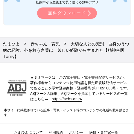
妊娠中から産後まで長く使える無料アプリ
無料ダウンロード
たまひよ
赤ちゃん・育児
大切な人との死別、自身のうつ
病の経験。心を救う言葉は、苦しい経験から生まれた【精神科医
Tomy】
PROFILE
1978年生まれ。某名門中高一貫校を経て、某国立大学医学部卒
ＡＢＪマークは、この電子書店・電子書籍配信サービスが、
著作権者からコンテンツ使用許諾を得た正規版配信サービス
業後、医師免許取得。研修医修了後、精神科医局に入局。 精神
であることを示す登録商標（登録番号 第11091000号）です。
保健指定医、日本精神神経学会専門医、産業医。 精神科病院勤
ABJマークの詳細、ABJマークを掲示しているサービスの一覧
務を経て、現在はクリニックに常勤医として勤務。 ツイッター
はこちら→
https://aebs.or.jp/
「精神科医Tomy@PdoctorTomy」（2022年9月時点で36万フォ
ロワー突破）が人気。
本サイトに掲載されている記事・写真・イラスト等のコンテンツの無断転載を禁じま
す。
ツイッター「精神科医Tomy@PdoctorTomy」
たまひよについて
利用規約
ポリシー
医師・専門家一覧
『精神科医Tomyが教える 心の荷物の手放し方』