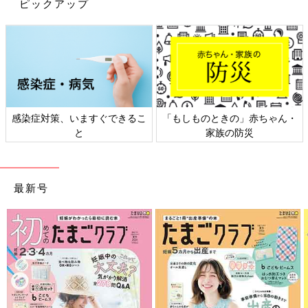
ピックアップ
悩みは発想を変えれば軽くなる
――苦しい時期を、どんなふうに乗り越えたんでしょうか。
Tomy ジョセフィーヌを亡くして、とっても大変だった時期、
そばにいてアドバイスをしてほしい相手がいなくて、どうにもな
らない状況でした。
感染症対策、いますぐできるこ
「もしものときの」赤ちゃん・
自分1人で解決しなくちゃならない不安や悩みに対して、ジョセ
と
家族の防災
フィーヌだったらこういうふうに言うかな、って考えて、少し心
が軽くなるような言葉を自分自身にアドバイスするように書きた
めはじめたんです。自分の悩みを俯瞰しながら、自分で考えて少
しずつ解決していきました。
最新号
――そんなふうに悩んだ自分に向けたアドバイスを
Twitter
で発
信し始めたんですね。
Tomy 自分の経験から、ちょっと発想を変えれば悩みが減る、
とわかり、自分に役に立った言葉やアドバイスを、診療でも患者
さんに伝えてみました。それで、患者さんの反応がよかったもの
をさらに蓄積してTwitterで発信し始めたんです。それから半年