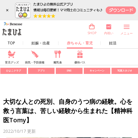
×
内祝い
SHOP
メニュー
TOP
妊娠・出産
赤ちゃん・育児
妊活
育児グッズ
病気・予防接種
離乳食
優待パス
ひよこクラブ
アプリ
SNS
キャンペーン
写真スタジオ
大切な人との死別、自身のうつ病の経験。心を
救う言葉は、苦しい経験から生まれた【精神科
医Tomy】
2022/10/17
更新