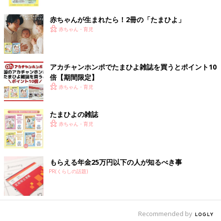
ク
赤ちゃんが生まれたら！2冊の「たまひよ」
精神科医だってうつ病になる。全然楽しくない日々
赤ちゃん・育児
――パートナーとの死別後、先生自身がうつ病も患ったそうです
ね。
アカチャンホンポでたまひよ雑誌を買うとポイント10
倍【期間限定】
Tomy はい。すごく寂しくて気分が落ち込んだり、人と話すと
赤ちゃん・育児
きに言葉が3つくらいしか出てこなくなったり、大好きだったダ
ンスのレッスンを受けても全然楽しくなかったり･･･。通ってい
たジムで筋トレしようとしてもダンベルを持ち上げられなくて、
たまひよの雑誌
そのまま下ろして帰っちゃうこともありました。
赤ちゃん・育児
ダンスもジムもなんのためにやってるのかわからなくなって、全
部やめてしまいました。そしてそのころ、ちょっとおかしいな、
危険だな、と気づきました。
もらえる年金25万円以下の人が知るべき事
友だちの精神科医に治療してもらい、3カ月くらいで治すつもり
PR(くらしの話題)
でいたけど、結局完全に治るまで1年くらいかかったように思い
ます。
――自身がうつ病になって、患者さんの気持ちがよりわかったと
Recommended by