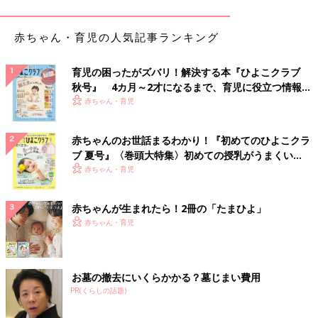
――精神科医を専門にした理由はどんなことですか？
赤ちゃん・育児の人気記事ランキング
Tomy アテクシはすごく医者になりたいと思っていたわけじゃ
育児の困ったがズバリ！解決する本『ひよこクラブ
ないんです。実は小説家になれたらいいな、という気持ちがあり
秋号』 4カ月～2才になるまで、育児に役立つ情報が
ました。でも、どうやってなったらいいかわからなかったし、ほ
いっぱい！
赤ちゃん・育児
かになりたいものがなかったし･･･。父が医者だったからアテク
シも医者になる、それ以外の人生が想像できなくて、成績もよか
赤ちゃんのお世話まるわかり！『初めてのひよこクラ
ったから医学部を受けようか、という感じでした。
ブ 夏号』〈巻頭大特集〉初めての授乳がうまくい
く！ おっぱい・ミルクの基本と夏のトラブル 解決テ
赤ちゃん・育児
医学部に入ったけど、それまで病院ってあんまり行ったことがな
ク
かったんです。簡単な病気は父が家でみてくれていましたか
ら･･･。だから、医学生として病院で研修を受けてみて、「あ
赤ちゃんが生まれたら！2冊の「たまひよ」
れ、病院っていう場所があんまり好きじゃないかも･･･」ってそ
赤ちゃん・育児
の時になって気づいてしまいました。
自分の専門を決めるとき、アテクシはとっても不器用だから外科
お墓の撤去にいくらかかる？墓じまい費用
は論外だし、内科的な処置も難しいな、どうしよう･･･と悩みま
PR(くらしの話題)
した。そんなときに精神科に見学に行ったら、聴診器を持たなく
ていいし、人の体に触らなくていいし、いちばん医者っぽくない