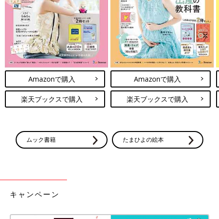
で13万人の人にフォローされ、3年たった今では36万人になりま
した。こんなに多くの人の心に届けることができているんだな、
とうれしく思います。
今の自分があるのは、ジョセフィーヌとの出会いと別れがあった
からこそ。教科書的なアドバイスではなく、自分で考え悩んで、
そんな自分を元気づけた言葉たちだったから、いろんな人に受け
Amazonで購入
Amazonで購入
入れてもらえるのかな、と思います。
楽天ブックスで購入
楽天ブックスで購入
お話・監修／Tomy先生 取材・文／早川奈緒子、たまひよ
ONLINE編集部
ムック書籍
たまひよの絵本
「悩んでいるってことは、頑張っている
ことなのよね」SNSでつぶやく名言が大
人気！精神科医Tomyがママ・パパに贈
Twitterで36万人のフォロワーに支持される精神
る言葉
科医 Tomy先生。そのつぶやきをまとめた著書
の中から、たまひよONLINE編集部が育児中の
キャンペーン
ママやパパに届けたい言葉をセレクトしまし
た。Tomy先生に子育て悩みに合わせて解説し
Tomy先生がつぶやくたったひと言は、読む人の心にかかったも
てもらいました。