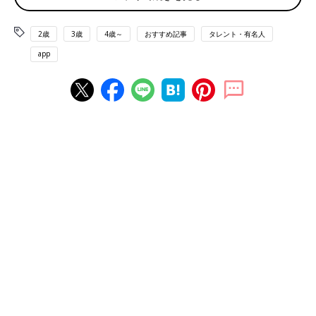
医学部を卒業するころ、自分のセクシャリティはゲイだとはっき
2歳
3歳
4歳～
おすすめ記事
タレント・有名人
りと確認しました。それによって将来、結婚して子どもを作って
app
親に孫の顔を見せて、ということはできないともわかり、気持ち
が混乱した時期もありました。
――家族にはカミングアウトしたんでしょうか。
Tomy その時期、恋愛に悩んで追い詰められてしまっていて、
私は言うつもりはなかったけど、母に言わざるを得ない状況にな
ってしまって。だから母は知ってます。でも、父には話しません
でした。父はアテクシが3
1才
のときに倒れて、1年ほど闘病をし
ましたが、亡くなってしまったんです。
父はアテクシのことをとっても大事に育ててくれました。だか
ら、もし今も生きていたらきっといつか伝えていたかもしれませ
ん。
精神科医になったのは「いちばん医者っぽくないか
ら」