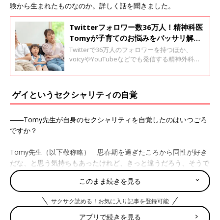
験から生まれたものなのか。詳しく話を聞きました。
Twitterフォロワー数36万人！精神科医
Tomyが子育てのお悩みをバッサリ解
決。マウンティングを取ってくるママ友
Twitterで36万人のフォロワーを持つほか、
への対処法は？
voicyやYouTubeなどでも発信する精神外科医
Tomy先生。悩んでいる人の心にそっと寄り添
うような言葉に、子育て中のママやパパも共感
する人は多いのではないでしょうか。たまひよ
ゲイというセクシャリティの自覚
ONLINE編集部に寄せられたママやパパたちの
子育て悩みに、Tomy先生からアドバイスをも
らいました。
――Tomy先生が自身のセクシャリティを自覚したのはいつごろ
ですか？
Tomy先生（以下敬称略） 思春期を過ぎたころから同性が好き
だな、と思う気持ちもあったけれど、きっと違うだろう、そうで
はないだろう、となかなか認められずにいました。それまで順調
このまま続きを見る
に進学校といわれる学校に通って、浪人せずに医学部に入って、
という人生だった私にとって、自分のセクシャリティを認めてし
サクサク読める！お気に入り記事を登録可能
まうと、この先どうすればいいかわからなくなる気がして、考え
ないようにしてたんだと思います。
アプリで続きを見る