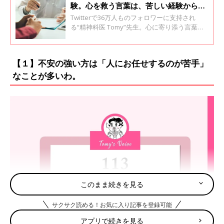
験。心を救う言葉は、苦しい経験から生
まれた【精神科医Tomy】
Twitterで36万人ものフォロワーに支持され
る“精神科医 Tomy”先生。心に寄り添う言葉や
優しい語り口調がスッと心に入り込み、不安や
悩みを吹き飛ばしてくれます。育児中のママ・
パパたちの中にも気持ちが明るくなった経験を
【１】不安の強い方は「人にお任せするのが苦手」
した人がいるのではないでしょうか。読む人の
なことが多いわ。
心を軽くする言葉の数々は、Tomy先生自身の
どんな経験から生まれたものなのか。詳しく話
を聞きました。
このまま続きを見る
サクサク読める！お気に入り記事を登録可能
アプリで続きを見る