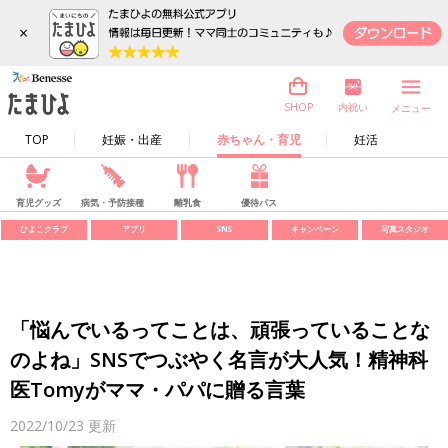
×
内祝い
SHOP
メニュー
TOP
妊娠・出産
赤ちゃん・育児
妊活
育児グッズ
病気・予防接種
離乳食
優待パス
ひよこクラブ
アプリ
SNS
キャンペーン
写真スタジオ
「悩んでいるってことは、頑張っていることな
のよね」SNSでつぶやく名言が大人気！精神科
医Tomyがママ・パパに贈る言葉
2022/10/23
更新