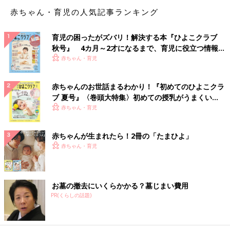
赤ちゃん・育児の人気記事ランキング
Tomy 不安の強い人やうつ病になりやすい人は、「これは自分
がやらなきゃ」「見張らなきゃ」と自分の管理のテリトリーを大
きくする傾向があります。
育児の困ったがズバリ！解決する本『ひよこクラブ
そうすると常に頭の中は考え事が多くなって、疲れちゃうんです
秋号』 4カ月～2才になるまで、育児に役立つ情報が
よね。だから子育てでは最低限の自分がやるべきことだけやるミ
いっぱい！
赤ちゃん・育児
ニマリストになって、それ以外は自分以外のだれかに手渡すとい
いと思いますよ。
赤ちゃんのお世話まるわかり！『初めてのひよこクラ
ブ 夏号』〈巻頭大特集〉初めての授乳がうまくい
人にものを頼むのが苦手なら、これとこれはほかの人にお願いす
く！ おっぱい・ミルクの基本と夏のトラブル 解決テ
赤ちゃん・育児
る、ということを自分への義務にしてみるといいでしょう。ただ
ク
これには人選も大事で、ちゃんとやってくれる人じゃないと、さ
赤ちゃんが生まれたら！2冊の「たまひよ」
らにその人を見張る仕事が増えることにもなるので、約束を守る
赤ちゃん・育児
人にお願いをすること。少しずつ人にものを頼む練習をして、自
分の荷物を減らしちゃいましょ。
【２】悩んでいるってことは、頑張ってるってこと
お墓の撤去にいくらかかる？墓じまい費用
PR(くらしの話題)
なのよね。