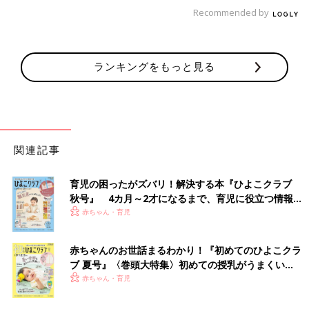
Recommended by
ランキングをもっと見る
関連記事
育児の困ったがズバリ！解決する本『ひよこクラブ
秋号』 4カ月～2才になるまで、育児に役立つ情報が
いっぱい！
赤ちゃん・育児
赤ちゃんのお世話まるわかり！『初めてのひよこクラ
ブ 夏号』〈巻頭大特集〉初めての授乳がうまくい
く！ おっぱい・ミルクの基本と夏のトラブル 解決テ
赤ちゃん・育児
ク