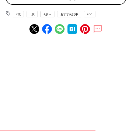
2歳
3歳
4歳～
おすすめ記事
app
『精神科医 Tomyが教える 1秒で不安が吹き飛ぶ言葉』より Tomy'sVoice
113〜任せる〜
――産後や育児中のママたちは「ママになったんだから自分がや
らなきゃ！」と抱え込んでしまい、疲れてしまう人が多いような
気がします。