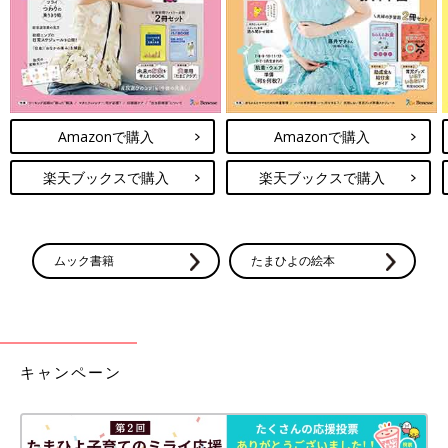
ではどうやって対処するか。まずは自分がいちばん大事にしたい
ことを1個ピックアップして、それだけは時間を作ってやってみ
ることから始めてみるといいと思います。友だちと会いたいな
ら、週に1回くらいは子どもをだれかにお願いして時間を作って
みる。それだけでもリフレッシュになりますよね。
Amazonで購入
Amazonで購入
アテクシの場合は睡眠時間をとても大事にしているから、いつも
楽天ブックスで購入
楽天ブックスで購入
寝ると決めている時間までに仕事を全部終わらせること、何時ま
でに帰宅することを決めていますよ。
【4】皆が善しとするものがいいとは限らない。皆
ムック書籍
たまひよの絵本
が悪しとするものが悪いとは限らない。
キャンペーン