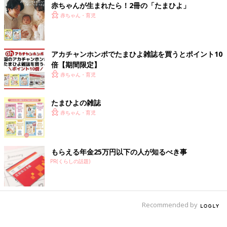
赤ちゃんが生まれたら！2冊の「たまひよ」
赤ちゃん・育児
アカチャンホンポでたまひよ雑誌を買うとポイント10
倍【期間限定】
『精神科医 Tomyが教える 1秒で悩みが吹き飛ぶ言葉』より Tomy'sVoice
079〜悩み〜
赤ちゃん・育児
――子育てに中は頑張ってるのにうまくいかないこと、正解がわ
からないことだらけで悩むことばかり。落ち込んでしまうときど
たまひよの雑誌
うしたらいいですか？
赤ちゃん・育児
Tomy先生（以下敬称略）子どものことに一生懸命だからこそ悩
むわけだから「できない自分はだめだな」なんて思わなくていい
もらえる年金25万円以下の人が知るべき事
んです。「悩んでる自分は頑張ってる！」と自分を肯定できるよ
PR(くらしの話題)
うな言葉に言い換えてみると、気持ちが切り替わって、悩み過ぎ
ずにすみますよ。
「悩んでいるのは、頑張っているから！」と、悩む前に自分を認
めてから「さて、どうしようかな」と考えてみてはいかがでしょ
Recommended by
うか。