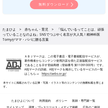
無料ダウンロード
『精神科医 Tomyが教える 1秒で悩みが吹き飛ぶ言葉』より Tomy'sVoice
159〜物差し〜
――子育てについての情報がたくさんあり、振り回されてしまう
こともあります。迷ったときどうすればいいでしょうか？
たまひよ
赤ちゃん・育児
「悩んでいるってことは、頑張
Tomy 基本的にはどんなことも、まずは自分の気持ちを大事に
っていることなのよね」SNSでつぶやく名言が大人気！精神科医
したほうがいいって思います。子育てのアドバイスって、本当に
Tomyがママ・パパに贈る言葉
ためになるアドバイスをする人と、マウンティングのためのアド
バイスをする人がいるんですよね。
後者の場合、自分が気持ちよくなるためにアドバイスしたふりを
ＡＢＪマークは、この電子書店・電子書籍配信サービスが、
しているから、実はアドバイスじゃなくて、あんまり役に立たな
著作権者からコンテンツ使用許諾を得た正規版配信サービス
い情報。きっと聞いてるとモヤッとするはずです。その「モヤ
であることを示す登録商標（登録番号 第11091000号）です。
ッ」を目安にするといいかも。聞いていてモヤッとしたら、その
ABJマークの詳細、ABJマークを掲示しているサービスの一覧
人のアドバイスは聞かなくてOK。
はこちら→
https://aebs.or.jp/
逆に、聞いて助かった、楽になった、と思ったら、それはいいア
本サイトに掲載されている記事・写真・イラスト等のコンテンツの無断転載を禁じま
ドバイスだから採用する。ごくシンプルな話だと思いますよ。何
す。
かに迷ったときは、自分自身の心をよく見ることが大事だと思い
ます。
たまひよについて
利用規約
ポリシー
医師・専門家一覧
サイトマップ
調査・プレスリリース・メディア掲載
広告のご相談