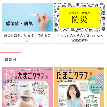
感染症対策、いますぐできるこ
「もしものときの」赤ちゃん・
と
家族の防災
『精神科医 Tomyが教える 1秒で不安が吹き飛ぶ言葉』より Tomy'sVoice
最新号
204〜ストレス〜
――育児中のママは、なかなかトイレに行くことができない、食
事ができない、友だちと会えない、などの小さなストレスが続き
ます。どんな対処のしかたがあるのでしょうか。
Tomy 育児中のように、長く続く小さなストレスをそのまま放
っておくと、いずれダメージが大きくなってしまうことも。大き
なストレスに目が行きがちだけど、小さなストレスこそ早めに対
処すると気持ちが楽になると思います。