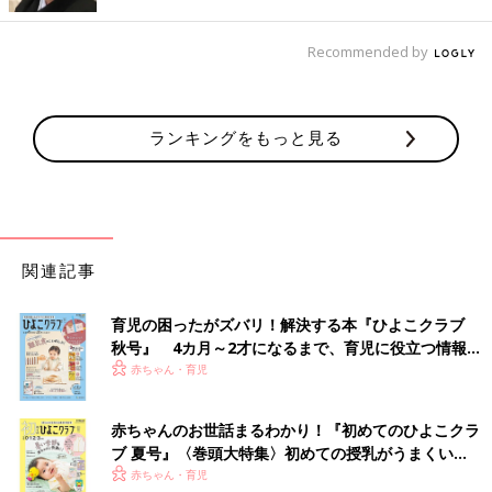
Recommended by
ランキングをもっと見る
関連記事
511572さん(@a511572)がシェアした投稿
-
2017 12月 9 4:43午前 PST
育児の困ったがズバリ！解決する本『ひよこクラブ
熱ではなく水の分子を活発化して乾かすので髪が傷まず、「育成
秋号』 4カ月～2才になるまで、育児に役立つ情報が
光線」でサラサラの健康的な髪へと導いてくれる
復元ドライヤー
いっぱい！
赤ちゃん・育児
。少しお高めの13650円（税込）もその価値あり！とSNSでも人
気に火がついています。
赤ちゃんのお世話まるわかり！『初めてのひよこクラ
ブ 夏号』〈巻頭大特集〉初めての授乳がうまくい
人気ナンバー１の「パナソニックナノケア」
く！ おっぱい・ミルクの基本と夏のトラブル 解決テ
赤ちゃん・育児