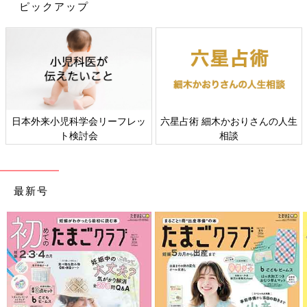
ピックアップ
rika kidaさん(@rikakida_magnifique)がシェアした投稿
-
2017 12月 9 1:44午前 PST
巻き髪派は必携のヘアアイロン、リュミエリーナの
「ヘアビュー
日本外来小児科学会リーフレッ
六星占術 細木かおりさんの人生
ロン」
。新作の3D Plusはさらに巻きやすく、ツヤ感も増してい
ト検討会
相談
るとの口コミ発見！180度の高温で巻いてもツヤがキープできる
なんて、ぜひ試したくなっちゃいますね。
最新号
日頃のお手入れにプラスワンしたい美容家電
近頃たくさんの種類をお見かけする美容家電。実際に使っている
人のインスタグラム投稿は、リアルな口コミが見られてありがた
いですよね。
毛穴汚れもごっそりキレイに！「リファクリア」