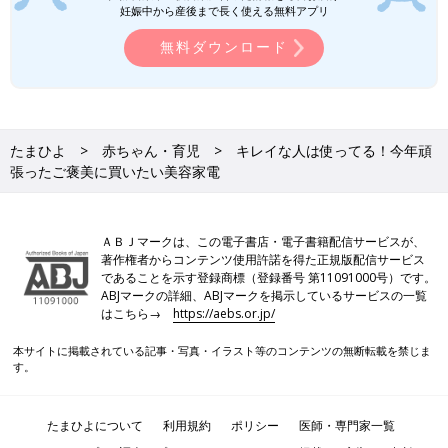
妊娠中から産後まで長く使える無料アプリ
無料ダウンロード
たまひよ
赤ちゃん・育児
キレイな人は使ってる！今年頑
張ったご褒美に買いたい美容家電
Keikooooooさん(@keity1011)がシェアした投稿
-
2017 12月 2 12:17午前 PST
ＡＢＪマークは、この電子書店・電子書籍配信サービスが、
著作権者からコンテンツ使用許諾を得た正規版配信サービス
お肌のキレイな人が積極的に取り入れている
「スチーマー ナノ
であることを示す登録商標（登録番号 第11091000号）です。
ケア」
での肌ケア。お風呂上がりにパックをしながら美活、寝な
ABJマークの詳細、ABJマークを掲示しているサービスの一覧
がら肌エステなど、使い方に合わせて選べるのも魅力ですね。
はこちら→
https://aebs.or.jp/
本サイトに掲載されている記事・写真・イラスト等のコンテンツの無断転載を禁じま
入浴中のながら美容に最適な頭皮エステ
す。
たまひよについて
利用規約
ポリシー
医師・専門家一覧