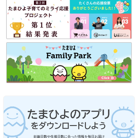
minさん(@min_lsh)がシェアした投稿
-
2017 12月 10 4:11午前 PST
肌に負担をかけずに、毛穴の中の汚れもスッキリオフしてくれる
「リファクリア」
。日に日に透明感を増し、つるつるな感触を実
感できるとの口コミ多数。試してみたい！
しっとり潤う肌を目指すなら「スチーマーナノケア」
妊娠日数や生後日数に合った情報を毎日お届け