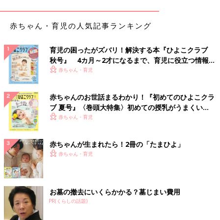
赤ちゃん・育児の人気記事ランキング
北村ひとみ/Hitomi Kitamuraさん(@hitomi_ragcie)がシェアした投稿
特殊な技術でたんぱく質に働きかけ、髪・頭皮だけでなくお肌ま
育児の困ったがズバリ！解決する本『ひよこクラブ
で大きく変化するという
「レプロナイザー」
。ヘアビューザーよ
秋号』 4カ月～2才になるまで、育児に役立つ情報が
り風量があり、しっとり仕上がって、ツヤツヤの髪になるのはお
いっぱい！
赤ちゃん・育児
墨付きなんだそう。
赤ちゃんのお世話まるわかり！『初めてのひよこクラ
コスパに納得！「ルーブルドー」の復元ドライヤー
ブ 夏号』〈巻頭大特集〉初めての授乳がうまくい
く！ おっぱい・ミルクの基本と夏のトラブル 解決テ
赤ちゃん・育児
ク
赤ちゃんが生まれたら！2冊の「たまひよ」
赤ちゃん・育児
お墓の撤去にいくらかかる？墓じまい費用
PR(くらしの話題)