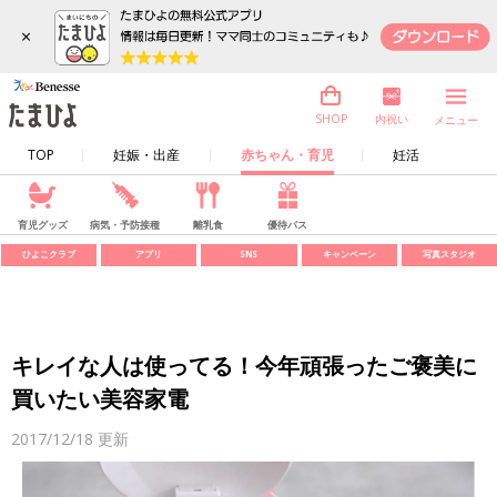
×
内祝い
SHOP
メニュー
TOP
妊娠・出産
赤ちゃん・育児
妊活
育児グッズ
病気・予防接種
離乳食
優待パス
ひよこクラブ
アプリ
SNS
キャンペーン
写真スタジオ
キレイな人は使ってる！今年頑張ったご褒美に
買いたい美容家電
2017/12/18
更新