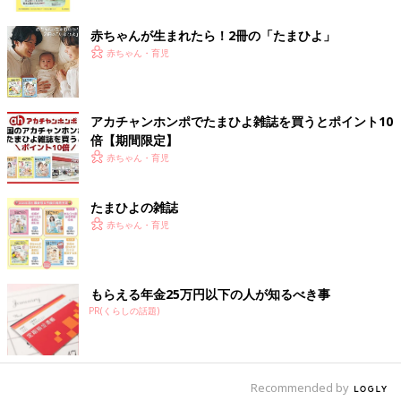
ク
赤ちゃんが生まれたら！2冊の「たまひよ」
赤ちゃん・育児
アカチャンホンポでたまひよ雑誌を買うとポイント10
倍【期間限定】
赤ちゃん・育児
たまひよの雑誌
赤ちゃん・育児
もらえる年金25万円以下の人が知るべき事
PR(くらしの話題)
furarannさん(@furarann)がシェアした投稿
-
2017 12月 4 5:11午前 PST
ナノイーとダブルミネラルで髪質を改善、速乾性もあるので「髪
を伸ばしたくなっちゃう」とのコメント。４つのモードで髪にエ
Recommended by