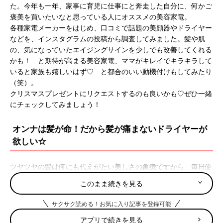
た。今年も一年、家事に育児に仕事にと奔走した自分に、何かご
褒美を買いたいなと思っている人にオススメの美容家電。
各種家電メーカーをはじめ、口コミで話題の美顔器やドライヤー
などを、インスタグラムの投稿から調査してみました。髪や肌
の、気になっていたエイジングサインを少しでも改善してくれる
かも！ と期待が高まる美容家電、ママがキレイでキラキラして
いると家族も嬉しいはず♡ と都合のいい動機付けもしてみたり
（笑）。
クリスマスプレゼントにリクエストするのも良いかも♡ぜひ一緒
にチェックしてみましょう！
オンナは髪が命！だから髪が痛まないドライヤーが
欲しい☆
ツヤツヤの髪は何にも代えがたい美しさの象徴ですから、毎日使
うドライヤーは髪や頭皮に良いものを使いたいですよね。少し値
このまま続きを見る
が張るものでも、ヘアケア代として考えると案外お得かも！
サクサク読める！お気に入り記事を登録可能
髪にも頭皮にも働きかけて水分量を上げる「レプロナイザ
アプリで続きを見る