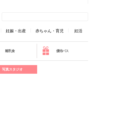
妊娠・出産
赤ちゃん・育児
妊活
離乳食
優待パス
写真スタジオ