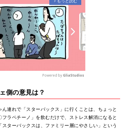
もっと読む
arrow_forward_ios
Powered by 
GliaStudios
ェ側の意見は？
M
u
t
ゃん連れで「スターバックス」に行くことは、ちょっと
e
〇フラペチーノ」を飲むだけで、ストレス解消になると
「スターバックスは、ファミリー層にやさしい」という