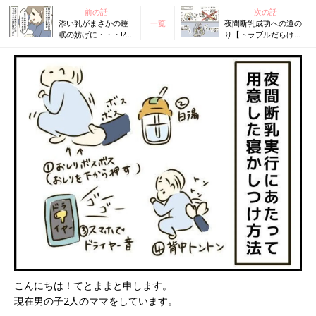
前の話
次の話
添い乳がまさかの睡
一覧
夜間断乳成功への道の
眠の妨げに・・・!?
り【トラブルだらけの
添い乳の落とし穴
ハチャメチャ育児レポ
【トラブルだらけの
#7】
ハチャメチャ育児レ
ポ#5】
こんにちは！てとままと申します。
現在男の子2人のママをしています。