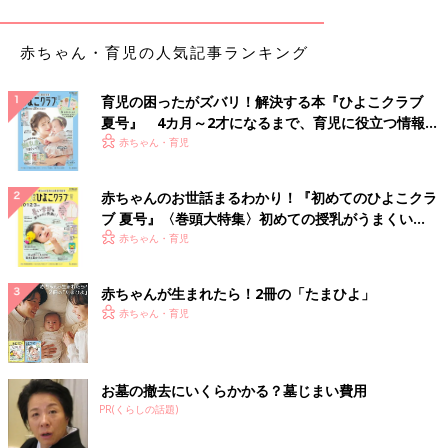
赤ちゃん・育児の人気記事ランキング
育児の困ったがズバリ！解決する本『ひよこクラブ
夏号』 4カ月～2才になるまで、育児に役立つ情報が
いっぱい！
赤ちゃん・育児
赤ちゃんのお世話まるわかり！『初めてのひよこクラ
ブ 夏号』〈巻頭大特集〉初めての授乳がうまくい
く！ おっぱい・ミルクの基本と夏のトラブル 解決テ
赤ちゃん・育児
ク
赤ちゃんが生まれたら！2冊の「たまひよ」
赤ちゃん・育児
お墓の撤去にいくらかかる？墓じまい費用
PR(くらしの話題)