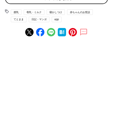
代に育児の中で悩んだことや困っていたことな
どを中心に書いていきたいと思っています。第
授乳
母乳・ミルク
寝かしつけ
赤ちゃんのお世話
4話は今までの寝かしつけが上手くいかなくな
ってからの夜の寝かしつけについてのお話で
てとまま
日記・マンガ
app
す。