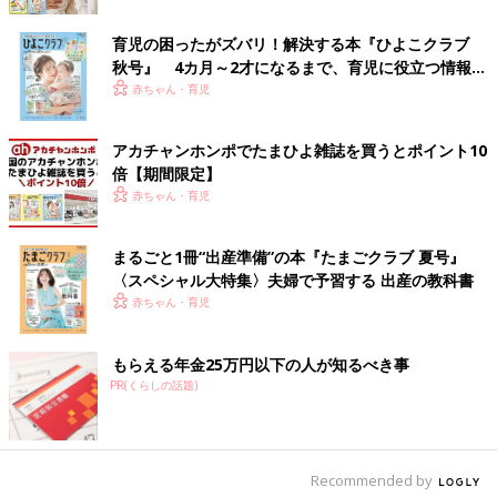
育児の困ったがズバリ！解決する本『ひよこクラブ
秋号』 4カ月～2才になるまで、育児に役立つ情報が
いっぱい！
赤ちゃん・育児
アカチャンホンポでたまひよ雑誌を買うとポイント10
倍【期間限定】
赤ちゃん・育児
まるごと1冊“出産準備”の本『たまごクラブ 夏号』
〈スペシャル大特集〉夫婦で予習する 出産の教科書
赤ちゃん・育児
もらえる年金25万円以下の人が知るべき事
PR(くらしの話題)
Recommended by