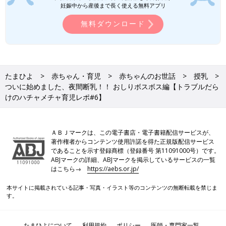
妊娠中から産後まで長く使える無料アプリ
おっぱいは？という顔でしぶしぶ寝てくれました…が１時間で覚
醒し大号泣。
無料ダウンロード
その後も2時半から寝かしつけては5～10分で起きるを数回繰り
返し１時間悪戦苦闘した後、何とか6時まで寝てくれました。
たまひよ
赤ちゃん・育児
赤ちゃんのお世話
授乳
ついに始めました、夜間断乳！！ おしりボスボス編【トラブルだら
けのハチャメチャ育児レポ#6】
１日目終えての感想。
ＡＢＪマークは、この電子書店・電子書籍配信サービスが、
著作権者からコンテンツ使用許諾を得た正規版配信サービス
つ、つれぇ…。
であることを示す登録商標（登録番号 第11091000号）です。
ABJマークの詳細、ABJマークを掲示しているサービスの一覧
はこちら→
https://aebs.or.jp/
本サイトに掲載されている記事・写真・イラスト等のコンテンツの無断転載を禁じま
起こされる回数は今までより少なかったのですが、寝かしつける
す。
労力が今までの何倍も必要で１日目終わっただけなのにもうげっ
そり。
たまひよについて
利用規約
ポリシー
医師・専門家一覧