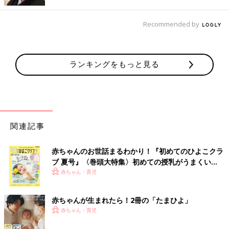
Recommended by
ランキングをもっと見る
関連記事
赤ちゃんのお世話まるわかり！『初めてのひよこクラ
ブ 夏号』〈巻頭大特集〉初めての授乳がうまくい
く！ おっぱい・ミルクの基本と夏のトラブル 解決テ
赤ちゃん・育児
ク
赤ちゃんが生まれたら！2冊の「たまひよ」
赤ちゃん・育児