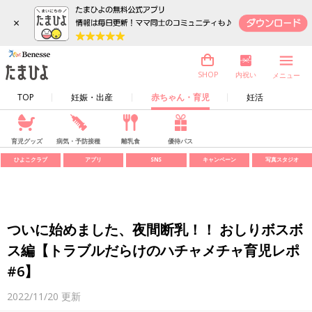
×
内祝い
SHOP
メニュー
TOP
妊娠・出産
赤ちゃん・育児
妊活
育児グッズ
病気・予防接種
離乳食
優待パス
ひよこクラブ
アプリ
SNS
キャンペーン
写真スタジオ
ついに始めました、夜間断乳！！ おしりボスボ
ス編【トラブルだらけのハチャメチャ育児レポ
#6】
2022/11/20
更新