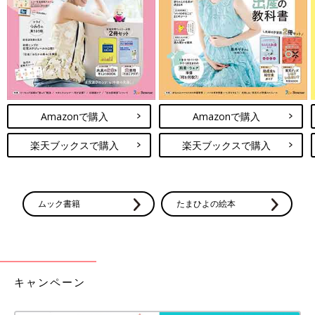
夫に納得してもらい、そして夫に宣言することでやるしかない状
況を作り、さっそく夜間断乳を実践してみることに！
Amazonで購入
Amazonで購入
寝かしつけ
方法としては前々からネットで調べていたもの、試し
てみて効果があった方法を4つ用意しました。
楽天ブックスで購入
楽天ブックスで購入
・おしりボスボス
・白湯
ムック書籍
たまひよの絵本
・ドライヤー音
・背中トントン
キャンペーン
この中で期待しているのはドライヤー音とおしりボスボス。