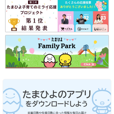
ドライヤー音は前から長男の眠気を誘ってくれるありがたい音な
ので、今回はアプリで導入することにしました。
おしりボスボスについては、ネットで調べていた時に辿り着いた
方法で元々は背中ボスボスというものです。
ボスボスと聞くととても力が入っているように聞こえますが、背
中やお尻の上辺りを軽く手のひらを丸めて空気が入るようにボス
ボスという音がなるようにリズム良く押す感じです。
これはおなかにいた時のママの心音に似ているらしく、眠気を誘
ってくれるようで、長男は眠たくなる場所やリズムを探っている
内にお尻の下から押すのが一番効果的だったのでここではおしり
ボスボスとしています。
１日目はおしりボスボスで寝かしつけ成功。
妊娠日数や生後日数に合った情報を毎日お届け