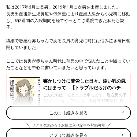
私は2017年6月に長男、2019年1月に次男を出産しました。
長男出産後新生児黄疸や低体重により
産婦人科
から小児科に移動
し、約2週間の入院期間を経てやっとこさ退院できた私たち親
子。
繊細で敏感な赤ちゃんである長男の育児に時には悩み泣き毎日奮
闘していました。
ここでは長男が赤ちゃん時代に育児の中で悩んだことや困ってい
たことなどを中心に書いていきたいと思っています。
寝かしつけに苦労した日々。添い乳の罠
にはまって…【トラブルだらけのハチャ
メチャ育児レポ#4】
こんにちは！てとままと申します。現在男の子
2人のママをしています。私は2017年6月に長
男、2019年1月に次男を出産しました。長男出
産後新生児黄疸や低体重により産婦人科から小
このまま続きを見る
児科に移動し、約2週間の入院期間を経てやっ
とこさ退院できた私たち親子。繊細で敏感な赤
サクサク読める！お気に入り記事を登録可能
ちゃんである長男の育児に時には悩み泣き毎日
第6話は夜間断乳を実践してみたお話です。
アプリで続きを見る
奮闘していました。ここでは長男が赤ちゃん時