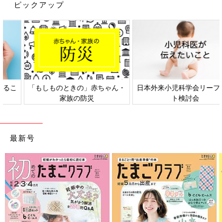
ピックアップ
日本外来小児科学会リーフレッ
六星占術 細木かおりさんの人生
ト検討会
相談
最新号
まず夜間断乳を実践するにあたって、夫に夜間断乳について説明
しました。
神経質で少しの物音で起きてしまうような夫なので寝れないこと
で仕事に影響するのでは…と思い、寝室は元々別にしてはいまし
たが、泣き声がすごいかもしれないことを伝えました。