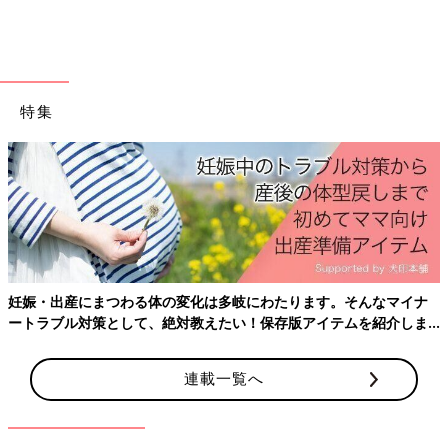
たちにおすすめの絵本を2冊紹介しますね。来年は卯（う）年と
いうことでうさぎさんと、お正月によく見かける“あるもの”が出
てくる絵本です。
『どうぞのいす』
特集
妊娠・出産にまつわる体の変化は多岐にわたります。そんなマイナ
ートラブル対策として、絶対教えたい！保存版アイテムを紹介しま
す。
うさぎさんが椅子を作り、「どうぞのいす」と看板を立てまし
た。そこにさまざまな動物がやってきて･･･。
連載一覧へ
香山美子 絵、柿本幸造 作／1100円（ひさかたチャイルド）
「2023年は卯年。うさぎさんのやさしい気持ちがみんなにつな