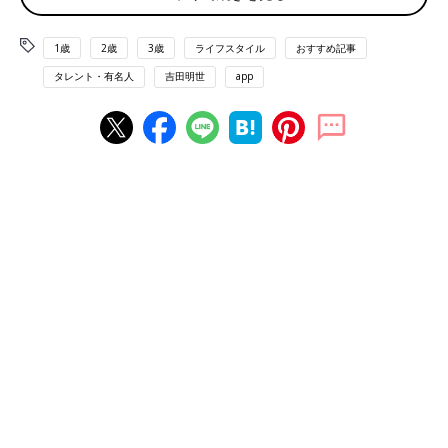
むように心がけています。
1歳
2歳
3歳
ライフスタイル
おすすめ記事
そして、私は読み聞かせは、脱線してもいいものだと思っていま
す。ページ順に読まなければいけないものではないので、子ども
タレント・有名人
吉田明世
app
が絵本の絵から何かを発見したときには、ページを戻ることもあ
りますし、形にとらわれずに一緒に楽しむようにしています。
――吉田さん自身が幼いころに読んでいて印象に残っている絵本
はありますか？
吉田 いくつかありますが、美しい絵柄に強くひかれた『スイミ
ー』は印象に残っています。1人だけみんなと違うスイミーが勇
敢に生きる姿に子どもながらに、励まされました。
ほかに好きだったのは『ぐりとぐら』シリーズ。わくわくするの
に、ちょっぴりどきどきもする、そんな『ぐりとぐら』シリーズ
が大好きでした。とくに、絵本に出てくる大きなカステラがあま
りにおいしそうで、思わずクンクン、と絵本に鼻をつけてしまっ
たことを覚えています。