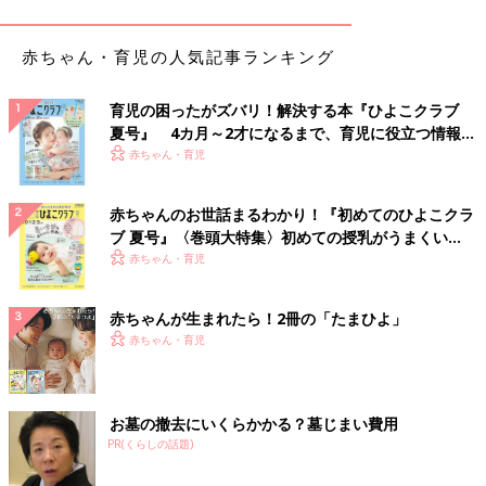
【0～1才ごろ】シンプルで見やすい絵とリズミカル
な文章の絵本がおすすめ
赤ちゃん・育児の人気記事ランキング
――親子で楽しめる絵本を教えてください。吉田さんのおすすめ
育児の困ったがズバリ！解決する本『ひよこクラブ
はありますか？
夏号』 4カ月～2才になるまで、育児に役立つ情報が
いっぱい！
赤ちゃん・育児
吉田 0～1才ごろの小さな赤ちゃんでも楽しめる絵本を2冊紹介
しますね。低月齢の赤ちゃんには、シンプルで見やすい絵と、リ
ズミカルな文章の絵本がおすすめです。
赤ちゃんのお世話まるわかり！『初めてのひよこクラ
ブ 夏号』〈巻頭大特集〉初めての授乳がうまくい
『だるまさんが』
く！ おっぱい・ミルクの基本と夏のトラブル 解決テ
赤ちゃん・育児
ク
赤ちゃんが生まれたら！2冊の「たまひよ」
赤ちゃん・育児
お墓の撤去にいくらかかる？墓じまい費用
PR(くらしの話題)