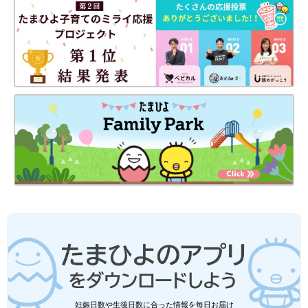
――2022年12月に絵本を出版した吉田さん。その絵本のおすす
めポイントを教えてください。
吉田 言葉のおもしろさ、楽しさを子どもたちに感じてもらいた
い。そんな思いで、早口言葉をテーマにした『はやくちよこれい
と』という絵本を作りました。
一粒飲むと滑舌がよくなるという『外郎（ういろう）』を売り歩
く商人が、その効果効能を、早口言葉を交えながら軽快に紹介す
る、という歌舞伎の演目で有名なお話をアレンジしました。外郎
をチョコレートに、商人をチョコレートの魔人に設定を変えるこ
とで、より親しみを持って楽しんでもらえるように工夫していま
す。
ぜひ親子で早口言葉にチャレンジしながら、楽しく読んでほしい
なと思っています。
お話／吉田明世さん 取材・文／たまひよONLINE編集部
早口言葉を親子で楽しむと、こんないい
妊娠日数や生後日数に合った情報を毎日お届け