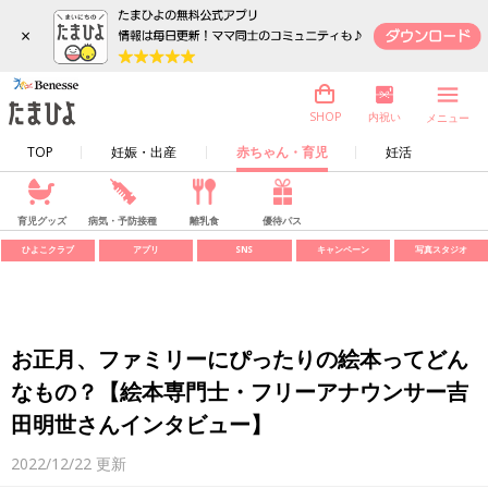
×
内祝い
SHOP
メニュー
TOP
妊娠・出産
赤ちゃん・育児
妊活
育児グッズ
病気・予防接種
離乳食
優待パス
ひよこクラブ
アプリ
SNS
キャンペーン
写真スタジオ
お正月、ファミリーにぴったりの絵本ってどん
なもの？【絵本専門士・フリーアナウンサー吉
田明世さんインタビュー】
2022/12/22
更新