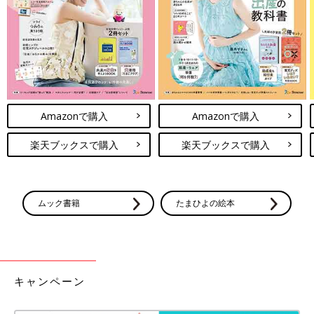
「お正月によく目にする“かがみもち”。そんな“かがみもち”は、
どんな気持ちなんでしょう？ “かがみもち”の複雑な心境、姿形
が変わる臨場感がとっても楽しい１冊です」（吉田さん）
親子でトライしてほしい「早口言葉」が楽しい絵本
Amazonで購入
Amazonで購入
楽天ブックスで購入
楽天ブックスで購入
ムック書籍
たまひよの絵本
キャンペーン