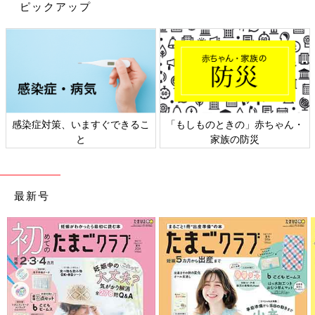
ピックアップ
がって広がっていく『どうぞのいす』の話。わが家でも子どもた
ちにも何度も読み聞かせしていて、『どうぞのきもち』を大切に
しようね、と話しています」（吉田さん）
『おもちのきもち』
感染症対策、いますぐできるこ
「もしものときの」赤ちゃん・
と
家族の防災
最新号
お正月に大人が食べる機会の多いおもち。まだおもちを食べられ
ない乳幼児でも、“かがみもち”を目にすることがあるかもしれま
せん。そんな“かがみもち”がある決心をするストーリー。
かがくいひろし著／1650円（講談社）