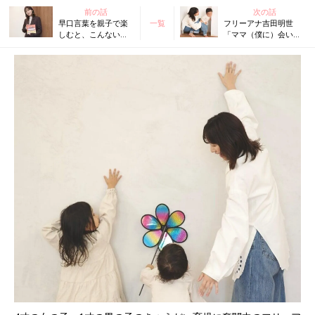
前の話
次の話
早口言葉を親子で楽
一覧
フリーアナ吉田明世
しむと、こんないい
「ママ（僕に）会いた
ことが･･･【絵本専門
かった？」2才息子のあ
士・フリーアナウン
ざとかわいい発言にズ
サー吉田明世さんイ
キューン！これは計算
ンタビュー】
か？天然か？