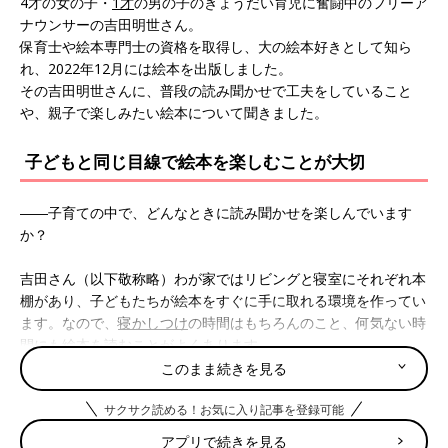
4才の女の子・
1才
の男の子のきょうだい育児に奮闘中のフリーア
ナウンサーの吉田明世さん。
保育士や絵本専門士の資格を取得し、大の絵本好きとして知ら
れ、2022年12月には絵本を出版しました。
その吉田明世さんに、普段の読み聞かせで工夫をしていること
や、親子で楽しみたい絵本について聞きました。
子どもと同じ目線で絵本を楽しむことが大切
――子育ての中で、どんなときに読み聞かせを楽しんでいます
か？
吉田さん（以下敬称略）わが家ではリビングと寝室にそれぞれ本
棚があり、子どもたちが絵本をすぐに手に取れる環境を作ってい
ます。なので、
寝かしつけ
の時間はもちろんのこと、何気ない時
間にも絵本を読むことがよくあります。
このまま続きを見る
読み聞かせのとき、ついつい大人は絵本の絵ではなく文字ばかり
サクサク読める！お気に入り記事を登録可能
を見てしまいがち。でも、絵から伝わる情報はたくさんあるの
で、私は子どもたちと同じ目線で絵もしっかり見て、絵本を楽し
アプリで続きを見る