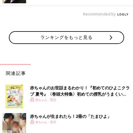
だ・る・ま・さ・ん・が、と左右にゆらゆら揺れるだるまさんが
どうなっちゃう？ ページをめくるたびにくすっと笑える人気の
Recommended by
絵本です。
かがくい ひろし著／935円（ブロンズ新社）
ランキングをもっと見る
「ファンも多い『だるまさんが』ですが、わが家の子どもたちは
『だるまさんの』『だるまさんも』も大好きでした。読み聞かせ
をすると、子どもたちはだるまさんの動きに合わせて体をゆらゆ
ら。まあるくてやさしいフォルムに、赤ちゃんもきっとくぎづけ
に！ 低月齢の赤ちゃんから大人まで楽しめる1冊です」（吉田
さん）
関連記事
『語りかけ絵本 いちご』
赤ちゃんのお世話まるわかり！『初めてのひよこクラ
ブ 夏号』〈巻頭大特集〉初めての授乳がうまくい
く！ おっぱい・ミルクの基本と夏のトラブル 解決テ
赤ちゃん・育児
ク
赤ちゃんが生まれたら！2冊の「たまひよ」
赤ちゃん・育児