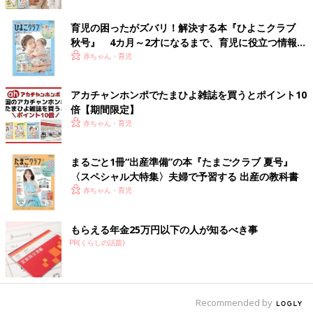
育児の困ったがズバリ！解決する本『ひよこクラブ
秋号』 4カ月～2才になるまで、育児に役立つ情報が
いちごが登場し、パクっと食べられてヘタだけ残って･･･。リズ
いっぱい！
赤ちゃん・育児
ミカルな語りかけが楽しめます。
こがようこ著／1100円（大日本図書）
アカチャンホンポでたまひよ雑誌を買うとポイント10
「『いちごをパクっ！』子どもが大好きないちごをおなかいっぱ
倍【期間限定】
い食べられる、おいしいストーリーの絵本です。語りかけるよう
赤ちゃん・育児
な文章のやさしいリズムが特徴。絵本好きにはもちろんのこと、
あまり絵本を読み慣れていないママ・パパにもおすすめです」
まるごと1冊“出産準備”の本『たまごクラブ 夏号』
（吉田さん）
〈スペシャル大特集〉夫婦で予習する 出産の教科書
赤ちゃん・育児
【2～5才ごろ】物語を楽しんでも！ 季節に合った
絵本もおすすめ。
もらえる年金25万円以下の人が知るべき事
PR(くらしの話題)
――これからの年末年始に楽しめる絵本を知りたいです。吉田さ
んのおすすめはありますか？
吉田 2～5才ごろの“物語”を楽しめるようになった年齢の子ども
Recommended by