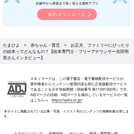
妊娠中から産後まで長く使える無料アプリ
ことが･･･【絵本専門士・フリーアナウ
ンサー吉田明世さんインタビュー】
4才の女の子と1才の男の子のきょうだい育児に
無料ダウンロード
奮闘中のフリーアナウンサーの吉田明世さん。
吉田さんは保育士や絵本専門士の資格を取得
し、大の絵本好きです。毎日の育児に絵本をど
のように取り入れたり、読み聞かせをしている
絵本の読み聞かせをとおして、親子でコミュニケーションを楽し
のでしょうか。また、吉田さんと夫の共作の絵
めるといいですね。
たまひよ
赤ちゃん・育児
お正月、ファミリーにぴったり
本も出版。その絵本に込めた思いを聞きまし
の絵本ってどんなもの？【絵本専門士・フリーアナウンサー吉田明
た。
世さんインタビュー】
絵本専門士としても活躍する吉田さんのきょうだい育児の日々は
まだまだ続きます。「たまひよONLINE]で連載中の”吉田明世さ
んの育児エッセイ”もお楽しみに！
ＡＢＪマークは、この電子書店・電子書籍配信サービスが、
●記事の内容は記事執筆当時の情報であり、現在と異なる場合が
著作権者からコンテンツ使用許諾を得た正規版配信サービス
であることを示す登録商標（登録番号 第11091000号）です。
あります。
ABJマークの詳細、ABJマークを掲示しているサービスの一覧
はこちら→
https://aebs.or.jp/
吉田明世（よしだあきよ）
本サイトに掲載されている記事・写真・イラスト等のコンテンツの無断転載を禁じま
す。
たまひよについて
利用規約
ポリシー
医師・専門家一覧