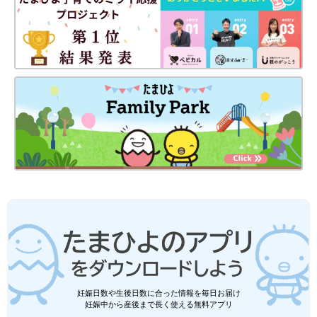
お話・写真提供／藤田陽彦さん 取材・文／早川奈緒子、たまひ
よONLINE編集部
「人生いつからでもやり直しがきく。だ
から今、好きなことを目一杯」世界最年
少プロ棋士・藤田怜央の父に聞く、子ど
大阪市に住む小学３年生、藤田怜央くんは、
もの「好き」の見つけ方
2022年9月に9才4カ月で世界最年少プロ棋士に
なり話題となっています。天才棋士を育てるパ
パの藤田陽彦さんは理学療法士として療育の仕
事にもかかわっているのだとか。藤田さんに、
パパとして子どもの好きなことにとことんつき合ってあげなが
子どもが熱中するほど好きなことの見つけ方
ら、プロ棋士のサポーターとして、食事や運動などの生活面でも
や、その力の伸ばし方について聞きました。
怜央くんを支える藤田さん。今後の怜央くんの棋士としての活躍
も、とても楽しみです。
●この記事は個人の体験を取材し、編集したものです。
●記事の内容は記事執筆当時の情報であり、現在と異なる場合が
あります。
藤田陽彦さん
妊娠日数や生後日数に合った情報を毎日お届け
妊娠中から産後まで長く使える無料アプリ
PROFILE