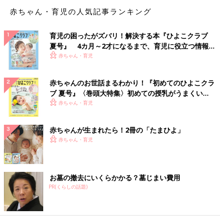
じていましたが、そういう個性も囲碁の上達に役立っていたかも
赤ちゃん・育児の人気記事ランキング
しれません。
――プロを意識し始めたのはいつごろですか？
育児の困ったがズバリ！解決する本『ひよこクラブ
夏号』 4カ月～2才になるまで、育児に役立つ情報が
藤田 年中のときには
幼稚園
の全国大会(渡辺和代キッズカップ)
いっぱい！
赤ちゃん・育児
で準優勝し、年長のときにはくらしき吉備真備杯・大阪府予選低
学年の部で優勝しました。それらの大会で活躍した子どもは、将
赤ちゃんのお世話まるわかり！『初めてのひよこクラ
来的にプロを目指す子が多いと聞いていました。そこから、私も
ブ 夏号』〈巻頭大特集〉初めての授乳がうまくい
怜央もプロを意識するようになったと思います。私の仕事場の鍼
く！ おっぱい・ミルクの基本と夏のトラブル 解決テ
赤ちゃん・育児
灸院で毎日練習をし、囲碁道場に通ったり、師匠に指導してもら
ク
ったりして練習を重ねました。
赤ちゃんが生まれたら！2冊の「たまひよ」
赤ちゃん・育児
――怜央くんは2020年に日本棋院関西総本部のプロ候補生の院
生に認められ、2022年7月に関西棋院が設けた「英才特別採用規
定」の採用試験に合格。9月1日付でプロ棋士として認定されまし
お墓の撤去にいくらかかる？墓じまい費用
た。これからどんな棋士になってほしいですか？
PR(くらしの話題)
藤田 プロになったからには、まずは日本国内のタイトルを取り
たいし、その先に世界一を目指しています。