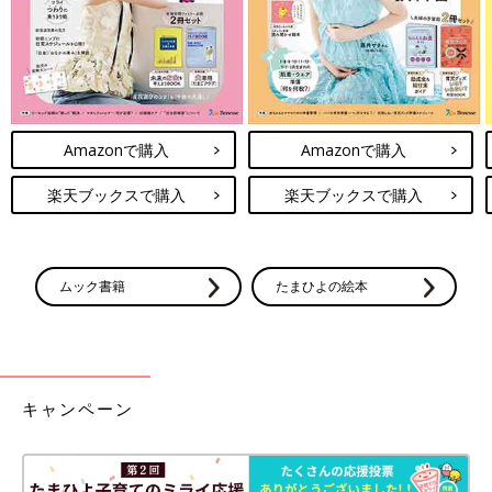
怜央はとくにハシビロコウが大好き。動物園に見に行ったおみや
げにハシビロコウのぬいぐるみを買ったんですが、毎晩一緒に寝
るほどお気に入りです。
――図鑑や動画で一緒に調べてあげるんですね。
Amazonで購入
Amazonで購入
藤田 怜央は質問がめちゃくちゃ多いんです。気になったことは
楽天ブックスで購入
楽天ブックスで購入
すぐ「調べてくれ」と来るので、できるだけ一緒に調べたり、答
えてあげるようにしています。先日のサッカーワールドカップで
も世界ランキングを知りたいと言われて一緒に調べました。
ムック書籍
たまひよの絵本
――怜央くんの子育てで藤田さん自身も世界が広がりましたか？
藤田 そうですね。鳥なんて僕はまるっきり興味がなかったけれ
ど、怜央と一緒に調べて、川辺の鳥を見るようになってから、い
つもの散歩でも見える景色が変わりました。動物園も、一緒に図
キャンペーン
鑑を見て知識を入れてから行くと面白いですよね。子どもから教
えてもらうことはすごく多いなと感じます。