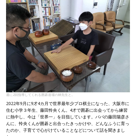
週に2回指導してくれる囲碁道場の林先生と。
2022年9月に9才4カ月で世界最年少プロ棋士になった、大阪市に
住む小学３年生、藤田怜央くん。4才で囲碁に出会ってから練習
に熱中し、今は「世界一」を目指しています。パパの藤田陽彦さ
んに、怜央くんが囲碁と出合ったきっかけや、どんなふうに育っ
たのか、子育てで心がけていることなどについて話を聞きまし