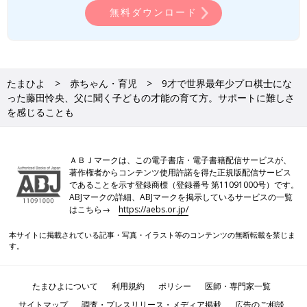
理学療法士、鍼灸師。大阪市中央区でふじた鍼灸接骨院の院長を
無料ダウンロード
つとめる。2015年には放課後等デイサービス・児童発達支援の
「からだ-のう-こころ研究所 kids support」を開設。困りごとを
抱える子どもたちをサポートする活動を行っている。
たまひよ
赤ちゃん・育児
9才で世界最年少プロ棋士にな
った藤田怜央、父に聞く子どもの才能の育て方。サポートに難しさ
を感じることも
ＡＢＪマークは、この電子書店・電子書籍配信サービスが、
著作権者からコンテンツ使用許諾を得た正規版配信サービス
であることを示す登録商標（登録番号 第11091000号）です。
ABJマークの詳細、ABJマークを掲示しているサービスの一覧
はこちら→
https://aebs.or.jp/
本サイトに掲載されている記事・写真・イラスト等のコンテンツの無断転載を禁じま
す。
たまひよについて
利用規約
ポリシー
医師・専門家一覧
サイトマップ
調査・プレスリリース・メディア掲載
広告のご相談