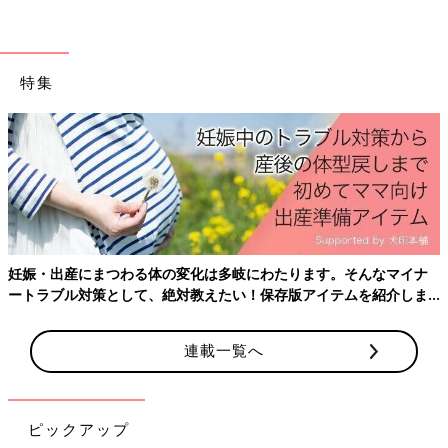
ますが、陽彦さんは試合の感想を伝えることもありますか？
藤田 自宅には試合の話などは持ち込まないようにしています。
試合に負けてしまったとき、負けていちばん悔しいのは本人だと
特集
思うし、子どもの試合の勝ち負けを親が気にしてしまうと、お互
いにつらいですよね。
それでもたまに、ついアドバイスしてしまうこともあります。積
極的な失敗ならいいですが、勝つために守りに入ってしまったと
きには少し注意することも。怜央もわかっているから、何も言わ
ずに涙をポロポロ流しています。ただ、指摘されたほうがその後
の試合に気合が入って勝ちにつながることもあるので、そのサポ
妊娠・出産にまつわる体の変化は多岐にわたります。そんなマイナ
ートの具合は難しいところです。
ートラブル対策として、絶対教えたい！保存版アイテムを紹介しま
す。
普段は動物が大好きで好奇心旺盛な男の子
連載一覧へ
ピックアップ