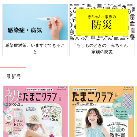
感染症対策、いますぐできるこ
「もしものときの」赤ちゃん・
と
家族の防災
プロ棋士となり、扇子に筆で名前を書く練習をする怜央くん
最新号
――怜央くんは普段はどんな子ですか？
藤田 メディアに取材されるときは無口ですが、普段はとっても
おしゃべりな男の子です。動物が大好きで、家にある図鑑をよく
読んでいます。一緒に川辺を散歩しているときにバードウォッチ
ングもします。図鑑に載っていた鷺、ゆりかもめ、鴨などを見つ
けると、夢中になって観察して帰ろうとしないので困っています
が（笑）。実際に鳥を見ても図鑑だけではわからないときは、
YouTubeで野鳥の解説をしている動画を調べてみます。