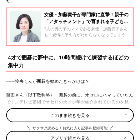
た。
女優・加藤貴子が専門家に直撃！親子の
「アタッチメント」で育まれる子どもの
チカラとは？
2人の男の子のママである女優・加藤貴子さん
も「愛情の伝え方がわからなくなってしまうと
きがある」と言います。加藤さんが気になる育
児関連の悩みや気がかりについて、専門家に聞
く連載の3回目。今回のテーマは、親子関係の
4才で囲碁に夢中に。10時間続けて練習するほどの
築き方 “アタッチメント” について、発達心理
集中力
学・感情心理学が専門の東京大学大学院教育学
研究科 遠藤利彦先生に聞きました。
――怜央くんが囲碁を始めたきっかけは？
藤田さん（以下敬称略） 囲碁の前に、オセロにハマっていたん
です。テレビ番組でオセロの天才少年が紹介されているのを見
て、やりたいと言い始めました。休みの日は朝起きてから昼過ぎ
このまま続きを見る
までずっとオセロをやっていました。それで、オセロの教室を探
してみたものの見つからず、同じ白黒の石を使う囲碁はどうか
サクサク読める！お気に入り記事を登録可能
と、スマホの囲碁アプリを使ってルールを教えてみると、すぐに
興味を持って近所の囲碁サロンに通うようになりました。
アプリで続きを見る