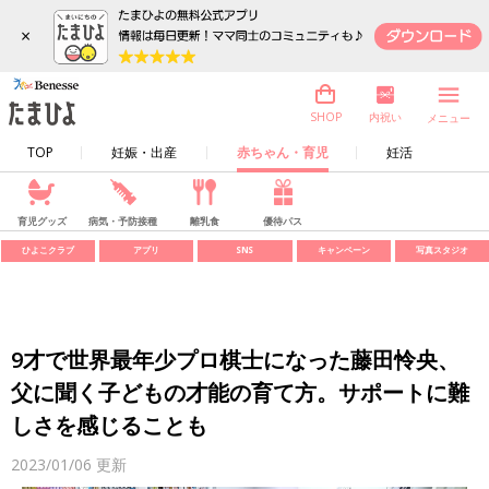
×
内祝い
SHOP
メニュー
TOP
妊娠・出産
赤ちゃん・育児
妊活
育児グッズ
病気・予防接種
離乳食
優待パス
ひよこクラブ
アプリ
SNS
キャンペーン
写真スタジオ
9才で世界最年少プロ棋士になった藤田怜央、
父に聞く子どもの才能の育て方。サポートに難
しさを感じることも
2023/01/06
更新