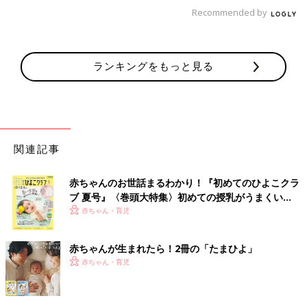
そして、やるなら「柔道の父」と呼ばれた嘉納 治五郎のような
Recommended by
人を目指してほしいと思っています。嘉納 治五郎は柔道を作
り、世界に広めた人です。そんなふうに怜央が大好きな囲碁の楽
しさを、たくさんの人に知ってもらえるような活躍をしてもらえ
ランキングをもっと見る
たら、と思っています。
――もし、将来怜央くんが囲碁をやめたいといったら？
藤田 やるだけやりきってからやめるのはいいと思います。また
は、体調を崩すなどのことがあったらやめるのもしかたありませ
関連記事
ん。ほかにもっともっと好きなことができてやめたい、というの
もあるかもしれません。
赤ちゃんのお世話まるわかり！『初めてのひよこクラ
でも、一時的に勝てないからやめたい、人間関係で悩んでやめた
ブ 夏号』〈巻頭大特集〉初めての授乳がうまくい
い、と相談されたとしたら、状況にもよりますが、できるだけ続
く！ おっぱい・ミルクの基本と夏のトラブル 解決テ
赤ちゃん・育児
けられるように環境を工夫したりしながら頑張らせてあげたい
ク
な、と思います。自分でやりきったと納得できるまでは続けてほ
赤ちゃんが生まれたら！2冊の「たまひよ」
しいな、と。もし囲碁ができなくなってほかの道に進むとして
赤ちゃん・育児
も、その自信や経験はきっと役立つと思います。
脳のはたらきには運動も大切。囲碁以外に大事にし