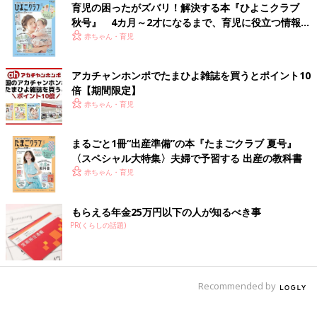
育児の困ったがズバリ！解決する本『ひよこクラブ
ていること
秋号』 4カ月～2才になるまで、育児に役立つ情報が
いっぱい！
赤ちゃん・育児
――家ではどんなふうにサポートしているんでしょうか。
アカチャンホンポでたまひよ雑誌を買うとポイント10
藤田 僕は囲碁は本当に簡単なルールしか知らなくて教えられな
倍【期間限定】
いので、それ以外のサポートをするようにしています。理学療法
赤ちゃん・育児
士という仕事柄、運動が脳のはたらきにとても大切ということを
知っていますし、睡眠や食事やメンタルは家族でサポートできる
ことですから。睡眠については毎日10時間くらいは取ってほしい
まるごと1冊“出産準備”の本『たまごクラブ 夏号』
と思っています。
〈スペシャル大特集〉夫婦で予習する 出産の教科書
赤ちゃん・育児
――運動はどんなことをしていますか？
もらえる年金25万円以下の人が知るべき事
藤田 一緒に散歩や卓球をしたり、囲碁の道場にはキックボード
PR(くらしの話題)
で通ったりしています。囲碁ばかりだと座っている時間も長い
し、頭を使う時間も長いので、とくに意識して体を動かす時間を
作るようにしています。適度な運動によって、脳が発達し記憶力
や判断力も確実に上がると思っています。
Recommended by
――子どもの習いごとに、つい親が熱くなってしまうこともあり