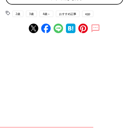
子どもは通常9路盤という、大人が試合をするより小さな盤面か
2歳
3歳
4歳～
おすすめ記事
app
ら始めるんですが、怜央は4才で通い始めて2カ月後の3月には大
人と同じ19路盤で打てるようになり、試合で小学校2年生に勝つ
ほどにめきめきと上達していきました。さらに囲碁を始めて10カ
月で、アマチュア初段になりました。
――短期間でそこまで実力を上げるには、たくさん練習したんで
しょうか？
藤田 初めて2〜3カ月ぐらいのころは、1日6時間くらい打って
いたと思います。休みの日には10時間も打っていたこともありま
した。4才で、そこまで長時間熱中して取り組めていることにと
ても驚きました。
怜央は言葉を話し始めるのも早く、記憶力もよかったんです。
1
才
半のころには2語文を話すようになっていて、大阪メトロの路
線と駅名を覚えていました。4才には都道府県の名前をすべて暗
記して面積を大きい順から言ったりしていました。そのときは3
才上のお兄ちゃんに負けないように覚えてるのかな、くらいに感