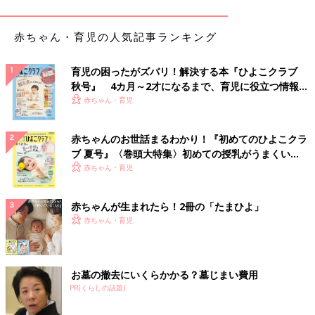
よく使う小物は小さな収納ボックスに入れているそう。わかりや
すそうですね。
赤ちゃん・育児の人気記事ランキング
レゴはダイソーの「フタ付収納ボックス」に収納
育児の困ったがズバリ！解決する本『ひよこクラブ
秋号』 4カ月～2才になるまで、育児に役立つ情報が
いっぱい！
赤ちゃん・育児
赤ちゃんのお世話まるわかり！『初めてのひよこクラ
ブ 夏号』〈巻頭大特集〉初めての授乳がうまくい
く！ おっぱい・ミルクの基本と夏のトラブル 解決テ
赤ちゃん・育児
ク
赤ちゃんが生まれたら！2冊の「たまひよ」
赤ちゃん・育児
お墓の撤去にいくらかかる？墓じまい費用
PR(くらしの話題)