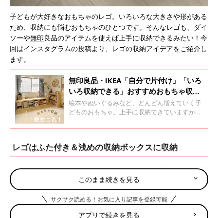
子どもが大好きなおもちゃのレゴ。いろいろな大きさや形がある
ため、収納にも悩むおもちゃのひとつです。そんなレゴも、ダイ
ソーや
無印
良品のアイテムを使えば上手に収納できるみたい！今
回はインスタグラムの投稿より、レゴの収納アイデアをご紹介し
ます。
無印良品・IKEA「自分で片付け」「いろ
いろ収納できる」おすすめおもちゃ収納
棚5選
絵本やぬいぐるみなど、どんどん増えていく子
どものおもちゃ。上手に収納できていますか？
わかりやすく、そして子どもが自分でもお片付
けできる収納ができるといいですね！今回はイ
ンスタグラムの投稿より、お片付けしやすいと
レゴはふた付き＆浅めの収納ボックスに収納
評判のおもちゃ収納棚をご紹介します。
このまま続きを見る
サクサク読める！お気に入り記事を登録可能
アプリで続きを見る