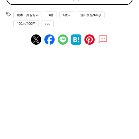
絵本・おもちゃ
3歳
4歳～
無印良品/MUJI
100均/100円
app
出典：Instagramアカウント「h.misak.i」
h.misak.iさんは、ふた付きで浅めの収納ボックスにレゴを入れて
います。浅い入れ物の方がブロックを探しやすいとお子さんから
リクエストがあったため、この収納ボックスを選んだのだとか。