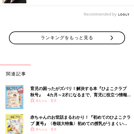
Recommended by
出典：Instagramアカウント「chi___koooo」
chi___kooooさんは、ダイソーの「フタ付収納ボックス」にレゴ
ランキングをもっと見る
を収納しています。レゴはざっくりと色ごとに分けているのだと
か。この収納方法にしてから、部品も見つけやすくなったそう。
ラベリングをするのはよいアイデアですね。
無印良品のやわらかポリエチレンケースにレゴを収
関連記事
納
育児の困ったがズバリ！解決する本『ひよこクラブ
秋号』 4カ月～2才になるまで、育児に役立つ情報が
いっぱい！
赤ちゃん・育児
赤ちゃんのお世話まるわかり！『初めてのひよこクラ
ブ 夏号』〈巻頭大特集〉初めての授乳がうまくい
く！ おっぱい・ミルクの基本と夏のトラブル 解決テ
赤ちゃん・育児