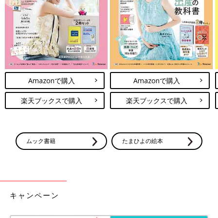
ご紹介します♪ おもちゃ収納に悩んでいる人
今回はインスタグラムの投稿より、レゴの収納アイデアをご紹介
は、ぜひ参考にしてみてくださいね。
しました。収納アイテムもたくさんの種類があり、色ごとや形ご
と、いろいろな収納方法がありますね。
(文：まり)
●記事内容でご紹介している投稿、リンク先は、削除される場合
があります。あらかじめご了承ください。
●記事の内容は記載当時の情報であり、現在と異なる場合があり
Amazonで購入
Amazonで購入
ます。
楽天ブックスで購入
楽天ブックスで購入
ムック書籍
たまひよの絵本
キャンペーン