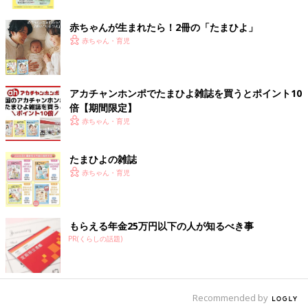
ク
赤ちゃんが生まれたら！2冊の「たまひよ」
赤ちゃん・育児
アカチャンホンポでたまひよ雑誌を買うとポイント10
倍【期間限定】
赤ちゃん・育児
たまひよの雑誌
赤ちゃん・育児
もらえる年金25万円以下の人が知るべき事
PR(くらしの話題)
出典：Instagramアカウント「anna_no_ouchi」
anna_no_ouchiさんは、無印良品の「やわらかポリエチレンケー
ス」にレゴを入れ、ソファー下に収納しています。作ったレゴ
Recommended by
は、同じく無印良品の「壁に取り付けられる家具棚」に飾ってい