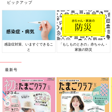
ピックアップ
感染症対策、いますぐできるこ
「もしものときの」赤ちゃん・
出典：Instagramアカウント「home_qui3」
と
家族の防災
home_qui3さんは、レゴをマット付き収納に入れています。マッ
トにのせたまま広げて遊ぶことができ、遊び終わったら紐をひっ
ぱり口を閉めて片付けることができるのだとか。とても簡単に出
最新号
し入れすることができそうですね。
セリア「子どもが自分で片付けられる」
超優秀！おもちゃ収納に使えるアイテム
4選
子どもがいるとおもちゃがどんどん増えていき
ますが、おもちゃをすっきりかつ使いやすく収
納するのは難しいですよね。そこで今回は、お
もちゃ収納に使えるセリアの超優秀アイテムを