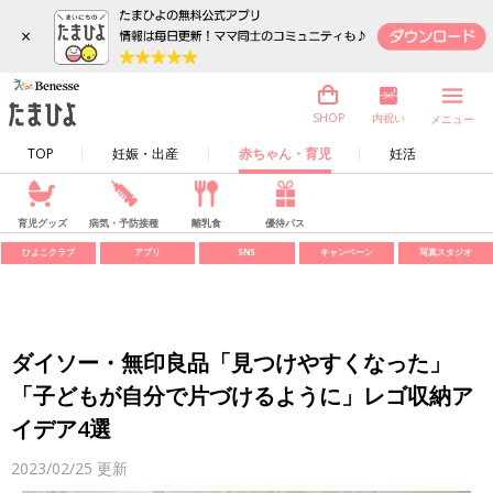
×
内祝い
SHOP
メニュー
TOP
妊娠・出産
赤ちゃん・育児
妊活
育児グッズ
病気・予防接種
離乳食
優待パス
ひよこクラブ
アプリ
SNS
キャンペーン
写真スタジオ
ダイソー・無印良品「見つけやすくなった」
「子どもが自分で片づけるように」レゴ収納ア
イデア4選
2023/02/25
更新