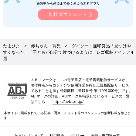
妊娠中から産後まで長く使える無料アプリ
無料ダウンロード
たまひよ
赤ちゃん・育児
ダイソー・無印良品「見つけや
すくなった」「子どもが自分で片づけるように」レゴ収納アイデア4
選
ＡＢＪマークは、この電子書店・電子書籍配信サービスが、
著作権者からコンテンツ使用許諾を得た正規版配信サービス
であることを示す登録商標（登録番号 第11091000号）です。
ABJマークの詳細、ABJマークを掲示しているサービスの一覧
はこちら→
https://aebs.or.jp/
本サイトに掲載されている記事・写真・イラスト等のコンテンツの無断転載を禁じま
す。
たまひよについて
利用規約
ポリシー
医師・専門家一覧