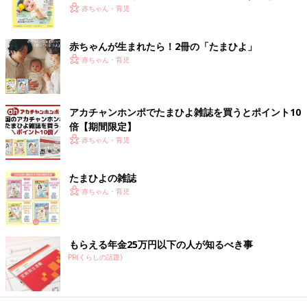
かどうかは症状だけではわかりません。ひょっとして口に入れて
く！ おっぱい・ミルクの基本と夏のトラブル 解決テ
赤ちゃん・育児
しまったために苦しがっているのかなと思ったら、夜でも急いで
ク
受診しましょう。
赤ちゃんが生まれたら！2冊の「たまひよ」
もうすぐ節分が来ます。今年こそ誤えん事故なく過ごせますよう
赤ちゃん・育児
に。
文・監修／太田文夫先生
アカチャンホンポでたまひよ雑誌を買うとポイント10
構成／たまひよONLINE編集部
倍【期間限定】
赤ちゃん・育児
カットパンによる窒息事故が発生。子ど
もの命を守るために誤飲・誤えん事故に
たまひよの雑誌
気をつけて【小児科医】
赤ちゃんが「やさいパン」という名称のカット
赤ちゃん・育児
パンを食べていて窒息をしてしまったという事
故事例が報道されています。「赤ちゃんや小さ
い子どもが物を食べるときにはママ・パパが近
くで見守って誤飲・誤えんに注意をしてほし
もらえる年金25万円以下の人が知るべき事
いわれのある伝統的なイベントを経験することも大切かもしれま
い。とくに初めて食べるものは、ちゃんと飲み
PR(くらしの話題)
せん。でも子どもの命を危険にさらすわけにはいきません。５歳
込めたかの確認が必要」と太田先生は言いま
以下の子どもには小さくてかたい豆はNGです。小袋に入った豆
す。
を使ってみる、殻つきの落花生で代用する、など工夫をしてみま
せんか。