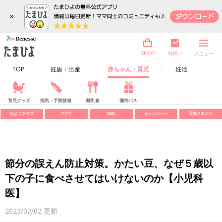
×
内祝い
SHOP
メニュー
TOP
妊娠・出産
赤ちゃん・育児
妊活
育児グッズ
病気・予防接種
離乳食
優待パス
ひよこクラブ
アプリ
SNS
キャンペーン
写真スタジオ
節分の誤えん防止対策。かたい豆、なぜ５歳以
下の子に食べさせてはいけないのか【小児科
医】
2023/02/02
更新