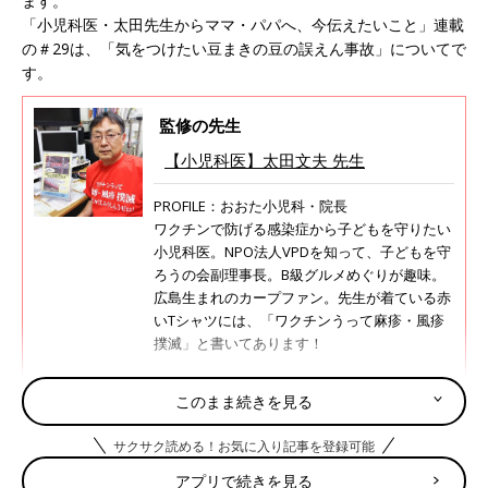
ます。
「小児科医・太田先生からママ・パパへ、今伝えたいこと」連載
の＃29は、「気をつけたい豆まきの豆の誤えん事故」についてで
す。
監修の先生
【小児科医】太田文夫 先生
PROFILE：おおた小児科・院長
ワクチンで防げる感染症から子どもを守りたい
小児科医。NPO法人VPDを知って、子どもを守
ろうの会副理事長。B級グルメめぐりが趣味。
広島生まれのカープファン。先生が着ている赤
いTシャツには、「ワクチンうって麻疹・風疹
撲滅」と書いてあります！
このまま続きを見る
2023年版・節分の豆まきで気道異物事故
サクサク読める！お気に入り記事を登録可能
を起こさないで！【日本外来小児科学会
リーフレット検討会より】
乳幼児が小さいものを口に入れ、気道に詰まっ
アプリで続きを見る