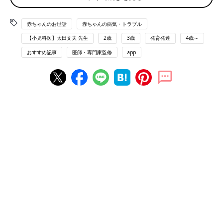
てしまうと大きな事故につながります。事故予
防のために乳幼児のいる家庭では、直径39㎜以
内の小さなものは乳幼児の手が届くところには
赤ちゃんのお世話
赤ちゃんの病気・トラブル
おかず、収納しておくことが大切です。節分の
2021年の消費者庁の呼びかけでは、「5歳以下の子どもに
【小児科医】太田文夫 先生
2歳
3歳
発育発達
4歳～
豆まきなどの時にも細心の注意が必要です。ピ
はかたい豆を食べさせない」
ーナツや大豆での気道異物で命を落とすことも
おすすめ記事
医師・専門家監修
app
あります。この情報は「外来小児科学会 リー
フレット検討会」の小児科の先生方がママ・パ
日本外来小児科学会リーフレット検討会では「節分の豆まきで気
パに伝えたい内容を「たまひよ」と一緒にまと
道異物事故を起こさないで！」という情報を構成し、たまひよ
めたものです。
ONLINEでも以前から発信しています。
このコンテンツを初めて作成したころには「かたい豆などは
３歳
以下の子には食べさせないで」が定説でした。コンテンツの中で
も、こういった事故を起こすのは圧倒的に３歳以下が多いからと
力説していました。
しかし、2021年の節分を前にしての消費者庁の呼びかけでは
「食品による子どもの窒息・誤嚥（ごえん）事故に注意！気管支
炎や肺炎を起こすおそれも、硬い豆やナッツ類等は５歳以下の子
どもには食べさせないで」となり、警鐘を鳴らしています。その
変更に合わせ、私たち日本外来小児科学会リーフレット検討会の
発信も対象年齢を上げました。