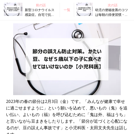
前の話
次の話
新型コロナウイルス
一覧
幼児の便秘改善のコツ
感染症。自宅で抗原
は毎朝の排便習慣・朝
検査キットを使う際
うんちだった。【小児
のコツ教えます【小
科医】
児科医】
2023年の春の節分は2月3日（金）です。「みんなが健康で幸せ
に過ごせますように」という願いを込めて、悪いもの（鬼）を追
い払い、よいもの（福）を呼び込むために「鬼は外、福はうち」
と言いながら豆まきをしたりします。「節分が近づくと心配にな
るのが、豆の誤えん事故です」と小児科医・太田文夫先生は話し