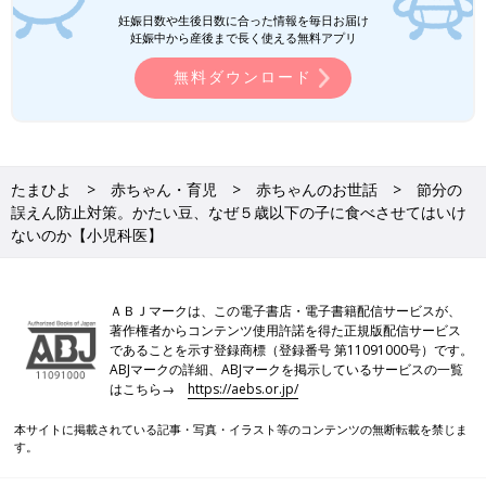
妊娠日数や生後日数に合った情報を毎日お届け
妊娠中から産後まで長く使える無料アプリ
無料ダウンロード
たまひよ
赤ちゃん・育児
赤ちゃんのお世話
節分の
誤えん防止対策。かたい豆、なぜ５歳以下の子に食べさせてはいけ
ないのか【小児科医】
ＡＢＪマークは、この電子書店・電子書籍配信サービスが、
著作権者からコンテンツ使用許諾を得た正規版配信サービス
であることを示す登録商標（登録番号 第11091000号）です。
ABJマークの詳細、ABJマークを掲示しているサービスの一覧
はこちら→
https://aebs.or.jp/
本サイトに掲載されている記事・写真・イラスト等のコンテンツの無断転載を禁じま
す。