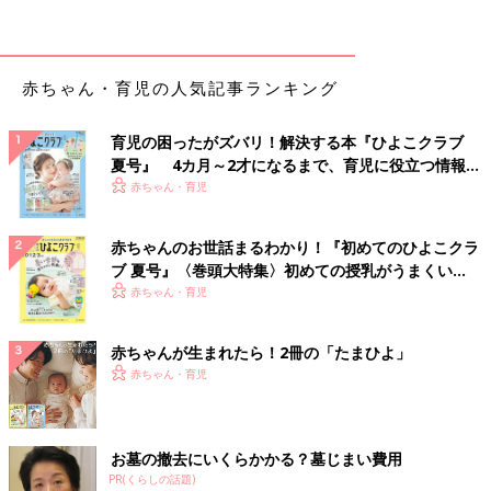
14歳以下の子どもの窒息事故の9割が、5歳以下で発生し
ている
赤ちゃん・育児の人気記事ランキング
なぜ
２歳
も年齢を上げたのでしょうか。実は、2020年に4歳の保
育園児が節分の豆をのどに詰めて死亡するという痛ましい事故が
育児の困ったがズバリ！解決する本『ひよこクラブ
起きたことによるのだそうです。
夏号』 4カ月～2才になるまで、育児に役立つ情報が
いっぱい！
赤ちゃん・育児
誤えん事故はどの年齢でも起こりえます。小学校高学年の子ども
が学校でパンの早食いをしていて窒息死した事故もありました。
赤ちゃんのお世話まるわかり！『初めてのひよこクラ
お正月におもちをのどに詰まらせてしまうお年寄りもいます。
ブ 夏号』〈巻頭大特集〉初めての授乳がうまくい
子どもに注目すると、14歳以下の子どもの異物による窒息事故で
く！ おっぱい・ミルクの基本と夏のトラブル 解決テ
赤ちゃん・育児
は5歳以下が9割だというデータがあり、事故をゼロに近づけるた
ク
めに対象年齢を3歳から５歳に上げた変更だとわかりました。
赤ちゃんが生まれたら！2冊の「たまひよ」
0歳
児は自分で豆をまいたりしないから、事故にあうことはなく
赤ちゃん・育児
大丈夫かというと、そうではありません。１歳近くなると小さな
豆を１個ずつ拾って口に入れてしまいます。
お墓の撤去にいくらかかる？墓じまい費用
上の子がいる家庭で、０歳児が豆を誤えんしたヒヤリ事例
PR(くらしの話題)