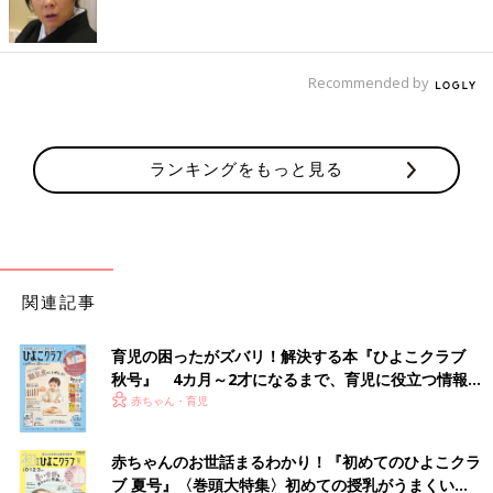
も
節分の夜に、豆が気管に入った事故に遭遇したことがあります。
ちょうど私が夜間救急当番に当たっていた日、外来が始まったば
Recommended by
かりの19時過ぎに、家族で豆まきをしたあと、0歳の下の子が急
に息苦しそうにしていると、あわてて受診した親子がいました。
母親は下の子が豆を口にしていたり、手でつまんでいる様子は見
ランキングをもっと見る
ていないというのですが、その子の様子と、豆まきをしていた状
況から、「豆の誤えん事故」の可能性があるので精密検査のでき
る病院と相談をしているうちに、下の子の苦しそうな様子がおさ
まり、通常の様子になりました。
母親は「もう大丈夫だから帰ります」と話して、クリニックから
帰ろうとしましたが、どうにか説明をして、説得をして精密検査
関連記事
のできる専門病院に救急車で行ってもらいました。CT撮影の結
果、豆が気管に入り込んでいることがわかりその晩に緊急手術と
育児の困ったがズバリ！解決する本『ひよこクラブ
なりました。手術で無事豆を取り出すことができたと報告を受
秋号』 4カ月～2才になるまで、育児に役立つ情報が
け、胸をなでおろしたことを覚えています。
いっぱい！
赤ちゃん・育児
豆の誤えんは、のどの奥にあるとゼロゼロ苦しい、もっと奥に入
赤ちゃんのお世話まるわかり！『初めてのひよこクラ
り込むと一見落ち着いたように見えるものなのです。誤えんした
ブ 夏号』〈巻頭大特集〉初めての授乳がうまくい