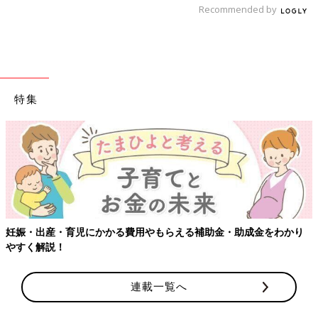
Recommended by
●記事の内容は記事執筆当時の情報であり、現在と異なる場合が
あります。
前の話
次の話
新型コロナウイルス
一覧
幼児の便秘改善のコツ
特集
感染症。自宅で抗原
は毎朝の排便習慣・朝
検査キットを使う際
うんちだった。【小児
のコツ教えます【小
科医】
児科医】
妊娠・出産・育児にかかる費用やもらえる補助金・助成金をわかり
やすく解説！
連載一覧へ