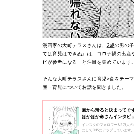
漫画家の大町テラスさんは、
2歳
の男の
ては育児はできぬ』は、コロナ禍の出産
ピが参考になる」と注目を集めています
そんな大町テラスさんに育児×食をテー
産・育児についてお話を聞きました。
園から帰ると決まってぐ
ほかほか命さんインタビ
インスタのフォロワー8.5万人
にしてSNSにアップしていま