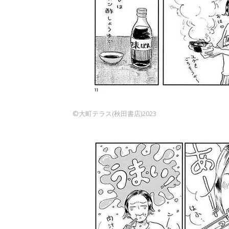
©️大町テラス(秋田書店)2023