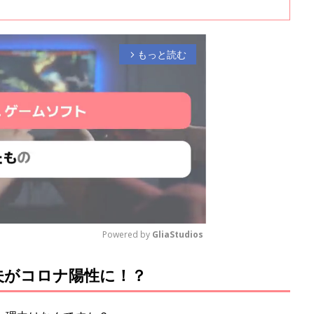
ってみます」とコメントが殺到！漫画を描くようになったきっかけや、妊
漫画“夕方の気づき”について、ほかほか命さんにお話を聞きました。
もっと読む
arrow_forward_ios
Powered by 
GliaStudios
夫がコロナ陽性に！？
M
u
t