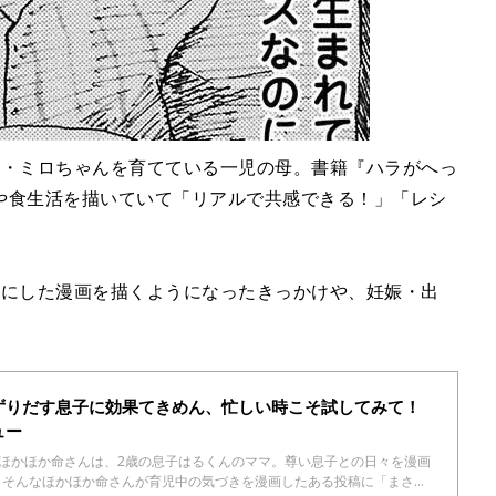
子・ミロちゃんを育てている一児の母。書籍『ハラがへっ
や食生活を描いていて「リアルで共感できる！」「レシ
。
マにした漫画を描くようになったきっかけや、妊娠・出
ずりだす息子に効果てきめん、忙しい時こそ試してみて！
ュー
のほかほか命さんは、2歳の息子はるくんのママ。尊い息子との日々を漫画
す。そんなほかほか命さんが育児中の気づきを漫画したある投稿に「まさに