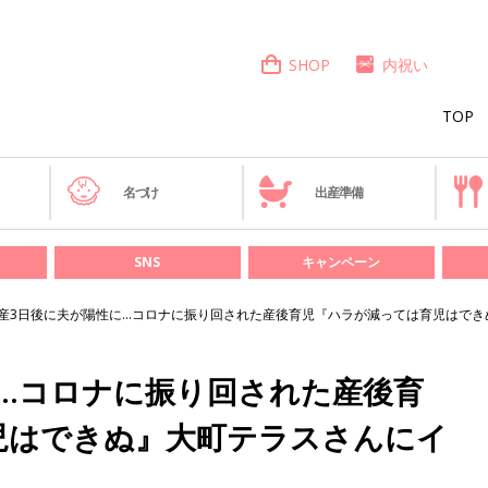
SHOP
内祝い
TOP
き
名づけ
出産準備
SNS
キャンペーン
産3日後に夫が陽性に…コロナに振り回された産後育児『ハラが減っては育児はでき
…コロナに振り回された産後育
児はできぬ』大町テラスさんにイ