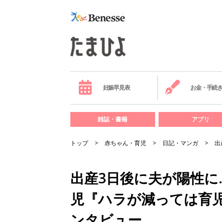
妊娠早見表
お金・手続
雑誌・書籍
アプリ
トップ
赤ちゃん・育児
日記・マンガ
出
出産3日後に夫が陽性に
児『ハラが減っては育
ンタビュー