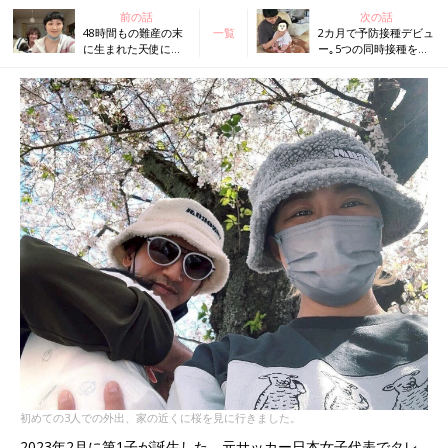
前の話
次の話
48時間もの難産の末
一覧
2カ月で予防接種デビュ
に生まれた天使にメ
ー｡5つの同時接種をし
ロメロ。鼻だけは
た娘は、顔を真っ赤に
妻、鼻以外は僕にそ
して大号泣で大暴れ!
っくり！【丸山桂里
【丸山桂里奈・本並健
奈・本並健治】
治】
初めての3人での外出、家の近くに桜を見に行きました。
2023年2月に第1子が誕生した、元サッカー日本女子代表でタレ