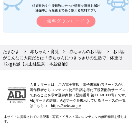
妊娠日数や生後日数に合った情報を毎日お届け
妊娠中から産後まで長く使える無料アプリ
無料ダウンロード
たまひよ
赤ちゃん・育児
赤ちゃんのお世話
お世話
がこんなに大変だとは！赤ちゃんにつきっきりの生活で、体重は
12kgも減【丸山桂里奈・本並健治】
本並さんは「あやしのプロ」。娘にデレデレです。
ＡＢＪマークは、この電子書店・電子書籍配信サービスが、
著作権者からコンテンツ使用許諾を得た正規版配信サービス
1カ月半を過ぎたころから、娘が声を出して笑うようになってき
であることを示す登録商標（登録番号 第11091000号）です。
ました。朝、仕事に行く前に娘が起きていたら、たくさん話しか
ABJマークの詳細、ABJマークを掲示しているサービスの一覧
けています。娘は機嫌がいいといろんな声を出してくれるので、
はこちら→
https://aebs.or.jp/
一緒におしゃべりしてるようなやりとりがとっても楽しいです。
本サイトに掲載されている記事・写真・イラスト等のコンテンツの無断転載を禁じま
す。
夜中の授乳などのお世話は妻が担当してくれていて、僕は妻と娘
とは別の部屋で寝ています。それは、仕事に出る僕の体調を気づ