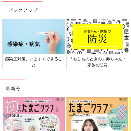
が変わっていくと聞くので、これからが楽しみです！
ピックアップ
私は産後ケアを利用したものの、いざ寝る時間ができると逆にな
んだか眠れなくって･･･結局1人の夜はずっとテレビを見て終わっ
ちゃいました。でも、大好きなバラエティ番組をゆっくり見て笑
ってパワーをもらえたし、1人で桜を見に散歩に出かけられたり
したので、いいリフレッシュになりました。気持ち的にも少し余
裕ができた気がします。
感染症対策、いますぐできるこ
「もしものときの」赤ちゃん・
と
家族の防災
「昭和の育児と、令和の育児は違う！」と実母とギ
スギスしたことも
最新号