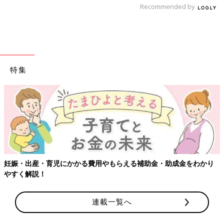
Recommended by
退院してから私がほとんど寝ていないのを心配して、本並さんが
「産後ケアに行って体を休めてきたら？」とすすめてくれまし
た。私が出産した
産院
には産後ケアがあったので、それを利用す
ることに。助産師さんに育児のことを相談したり、赤ちゃんを預
けてママ1人でゆっくりしたり、散歩に出かけたりできるんで
す。
特集
娘の1カ月健診の時期に合わせて2泊3日の産後ケアに行きまし
た。私の産後健診も、娘の1カ月健診もしてもらいました。娘の
健診ではミルクの量について相談しました。おむつを替えて母
乳、ミルクの順に
授乳
しても泣くので、まだおなかがすいている
のかと母乳をあげていたんですけど、先生いわく「ちょっと授乳
の量が多いのかもね」と。赤ちゃんはおなかがすいているときだ
けじゃなくて、飲み過ぎて気持ち悪いときにも泣くみたいです。
妊娠・出産・育児にかかる費用やもらえる補助金・助成金をわかり
その見極めが難しいですね。でも、健診では娘の成長は順調とわ
やすく解説！
かり安心しました。生後1カ月で、出生時から1000ｇくらい体重
が増えていれば順調のようなのですが、娘は1200ｇ増えていま
連載一覧へ
した。
娘は生まれたときは本並さんにそっくりだったけど、まあるくム
チムチになってきた今は私に似ている気がします。赤ちゃんは顔