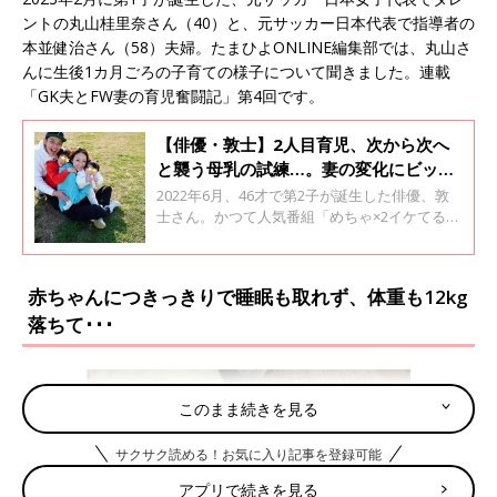
ントの丸山桂里奈さん（40）と、元サッカー日本代表で指導者の
本並健治さん（58）夫婦。たまひよONLINE編集部では、丸山さ
んに生後1カ月ごろの子育ての様子について聞きました。連載
「GK夫とFW妻の育児奮闘記」第4回です。
【俳優・敦士】2人目育児、次から次へ
と襲う母乳の試練…。妻の変化にビック
リ
2022年6月、46才で第2子が誕生した俳優、敦
士さん。かつて人気番組「めちゃ×2イケてる
ッ！」での体当たりのパフォーマンスが話題と
なった熱血パパです。この連載では、妻でモデ
ルの結花子さんの妊娠・出産と、2人目育児の
赤ちゃんにつきっきりで睡眠も取れず、体重も12kg
アレコレを夫目線・パパ目線で語ってもらいま
落ちて･･･
す！「俳優：敦士 46才で2児の父になりまし
た」第１４回
このまま続きを見る
サクサク読める！お気に入り記事を登録可能
アプリで続きを見る