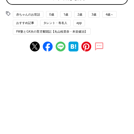
赤ちゃんのお世話
0歳
1歳
2歳
3歳
4歳～
おすすめ記事
タレント・有名人
app
FW妻とGK夫の育児奮闘記【丸山桂里奈・本並健治】
順調に大きくなっている娘。最近笑うようになってきてさらにかわいい！
出産後に体調が悪くなってしまったために、産後2週間ほど入院
したのち娘と一緒に退院しました。退院してしばらくは睡眠時間
がかなり少なくなりました。娘が寝ている間に休まなきゃと思う
ものの、ミルクを吐き戻さないかな、ちゃんと寝てるかな、など
と心配で心配で寝ている娘を観察しているうちに娘が目を覚ま
す、ということの繰り返し･･･。退院直後は気づいたら3日くらい
髪を洗っていない、5日くらい朝に顔を洗っていないことも。赤
ちゃんのお世話ってすごく大変なんだな、って思いました。娘に
つきっきりだから食事もしっかりとれず、1カ月で12kgほど体重
が落ちてしまいました。体力が落ちて、自分が風邪をひいてしま
ってなかなか治らない状態が続いています。