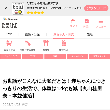
×
内祝い
SHOP
メニュー
TOP
妊娠・出産
赤ちゃん・育児
妊活
育児グッズ
病気・予防接種
離乳食
優待パス
ひよこクラブ
アプリ
SNS
キャンペーン
写真スタジオ
お世話がこんなに大変だとは！赤ちゃんにつき
っきりの生活で、体重は12kgも減【丸山桂里
奈・本並健治】
2023/04/28
更新