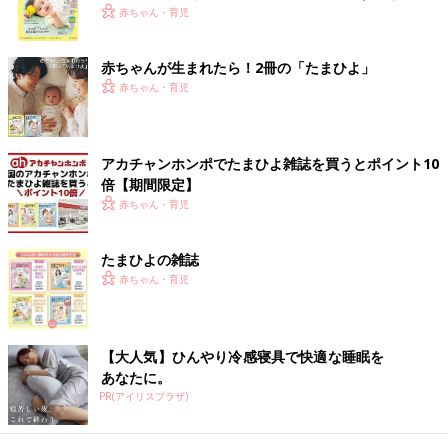
いいです。最近は足の蹴る力や手で握る力がすごく強くなってき
く！ おっぱい・ミルクの基本と夏のトラブル 解決テ
赤ちゃん・育児
た娘。娘に顔を近づけると手で私の頬をパシパシしてくるのも力
ク
強くて痛いくらい。そんなところにも成長を感じます。
赤ちゃんが生まれたら！2冊の「たまひよ」
赤ちゃん・育児
産後ケアで、育児疲れをちょっとだけリフレッシュ
アカチャンホンポでたまひよ雑誌を買うとポイント10
倍【期間限定】
赤ちゃん・育児
たまひよの雑誌
赤ちゃん・育児
【大人気】ひんやり冷感寝具で快適な睡眠を
あなたに。
PR(アイリスプラザ)
本並さんは寝かしつけも上手で助かっています。