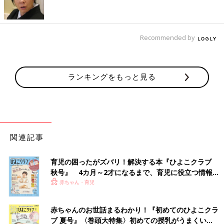
Recommended by
手や足がムチムチでとってもかわいいです。握る力も強くなってきました。
ランキングをもっと見る
それでも生後1カ月を過ぎたくらいから、なんとなく娘のリズム
がつかめてきました。朝は6時〜7時くらいに起きるようになり、
3〜4時間おきにミルクをほしがります。夜も4〜5時間くらい寝
てくれるようになってきたから、私も少しずつ睡眠を取れるよう
になってきました。今は本並さんも一緒に私の実家で生活してい
るので、日中は両親や本並さんが娘を見ていてくれ、家族みんな
関連記事
で協力してくれて助かっています。
育児の困ったがズバリ！解決する本『ひよこクラブ
初めのころは娘を「かわいい」と思う余裕もないくらいだった
秋号』 4カ月～2才になるまで、育児に役立つ情報が
し、今も育児にはまだまだ慣れません。でも、1カ月過ぎたころ
いっぱい！
赤ちゃん・育児
から娘が笑うようになってくれて、それについては無条件に「か
わいい！」と心が反応しています。おむつを替えてあげると「す
赤ちゃんのお世話まるわかり！『初めてのひよこクラ
っきりした〜」ようなうれしそうな声を出すのも、とってもかわ
ブ 夏号』〈巻頭大特集〉初めての授乳がうまくい