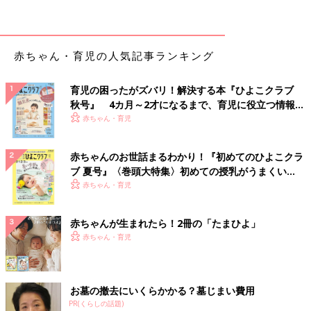
赤ちゃんはおなかがすいてるとか、おむつを替えてほしいとか、
眠いとかを泣いて訴えると思うんですけど、いろいろとやってあ
赤ちゃん・育児の人気記事ランキング
げてもなんで泣いているかわからないとき、自分がつらいという
よりは、娘がすごくかわいそうだなと感じます。眠いのに眠れな
育児の困ったがズバリ！解決する本『ひよこクラブ
いのもかわいそうだし、何がいやなのかわかって解消してあげた
秋号』 4カ月～2才になるまで、育児に役立つ情報が
いのに、やってあげらないもどかしさも感じます。
いっぱい！
赤ちゃん・育児
育児には慣れないけど、娘の笑顔が最高にかわい
い！
赤ちゃんのお世話まるわかり！『初めてのひよこクラ
ブ 夏号』〈巻頭大特集〉初めての授乳がうまくい
く！ おっぱい・ミルクの基本と夏のトラブル 解決テ
赤ちゃん・育児
ク
赤ちゃんが生まれたら！2冊の「たまひよ」
赤ちゃん・育児
お墓の撤去にいくらかかる？墓じまい費用
PR(くらしの話題)