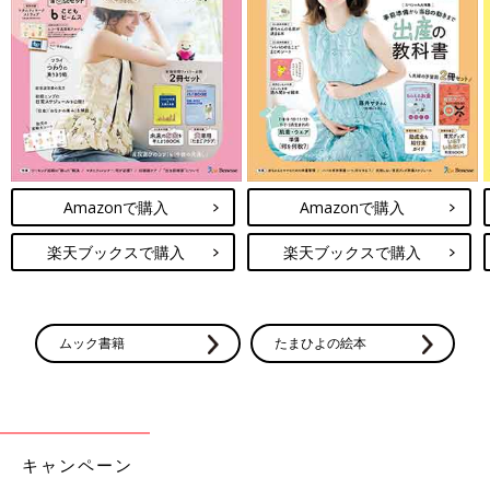
母も「孫ができてうれしい」と言ってくれてます。
両親にとって娘は初孫ということもあり、すごくかわいがってお
Amazonで購入
Amazonで購入
世話に協力してくれます。母は孫の世話をするのが生きがいのよ
うです。
楽天ブックスで購入
楽天ブックスで購入
だけど最初のころは母と「昭和の育児と、令和の育児は違う！」
ってけんかしたこともありました。母は2人子どもを育てた経験
と自信があってお世話をしようとしてくれるけど、母の時代のや
ムック書籍
たまひよの絵本
り方と私が産院などで習ったお世話のやり方とは違うことがたく
さん。首がすわっていない赤ちゃんの抱っこのしかたとか、げっ
ぷのさせ方とか、私から見ると母のやり方はちょっと危ないな、
と思ってしまって･･･。でも、母ともいろいろ話し合い、母が
「赤ちゃんのお世話をしたい」と言ってくれるなら、思いきって
キャンペーン
母に預けてみるのも大事かな、と思うように。