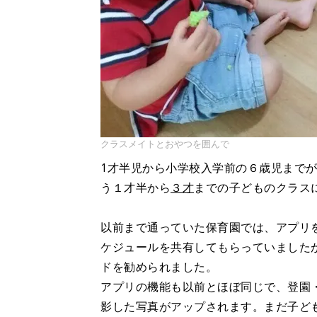
クラスメイトとおやつを囲んで
1才半児から小学校入学前の６歳児まで
う１才半から
３才
までの子どものクラス
以前まで通っていた保育園では、アプリ
ケジュールを共有してもらっていました
ドを勧められました。
アプリの機能も以前とほぼ同じで、登園
影した写真がアップされます。まだ子ど