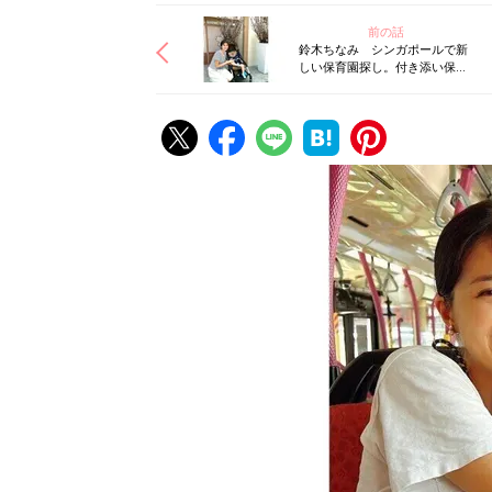
前の話
鈴木ちなみ シンガポールで新
しい保育園探し。付き添い保育
に興味津々！