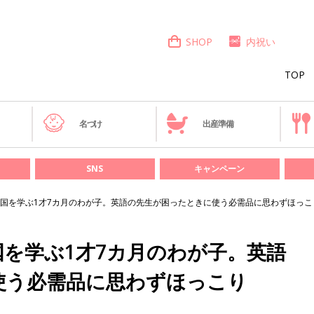
SHOP
内祝い
TOP
き
名づけ
出産準備
SNS
キャンペーン
国を学ぶ1才7カ月のわが子。英語の先生が困ったときに使う必需品に思わずほっこ
を学ぶ1才7カ月のわが子。英語
使う必需品に思わずほっこり