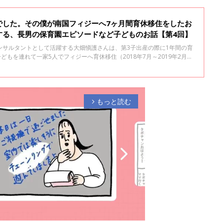
でした。その僕が南国フィジーへ7ヶ月間育休移住をしたお
する、長男の保育園エピソードなど子どものお話【第4回】
ンサルタントとして活躍する大畑愼護さんは、第3子出産の際に1年間の育
どもを連れて一家5人でフィジーへ育休移住（2018年7月～2019年2月）
載5回にわたって紹介します。今回は第4回となります。
もっと読む
arrow_forward_ios