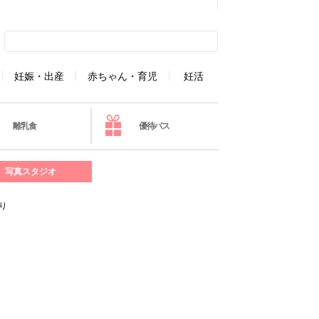
妊娠・出産
赤ちゃん・育児
妊活
離乳食
優待パス
写真スタジオ
り