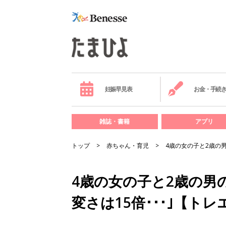
妊娠早見表
お金・手続
雑誌・書籍
アプリ
トップ
赤ちゃん・育児
4歳の女の子と2歳の男
4歳の女の子と2歳の男の
変さは15倍･･･｣【ト