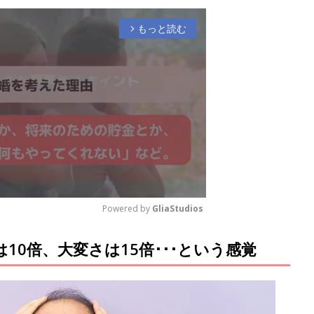
もっと読む
arrow_forward_ios
Powered by 
GliaStudios
10倍、大変さは15倍･･･という感覚
M
u
t
e