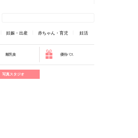
妊娠・出産
赤ちゃん・育児
妊活
離乳食
優待パス
写真スタジオ