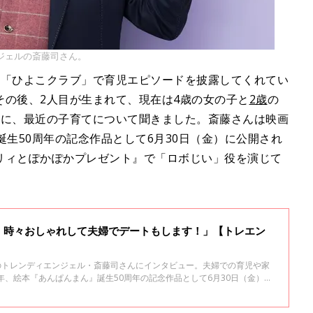
ジェルの斎藤司さん。
、「ひよこクラブ」で育児エピソードを披露してくれてい
その後、2人目が生まれて、現在は4歳の女の子と
2歳
の
んに、最近の子育てについて聞きました。斎藤さんは映画
誕生50周年の記念作品として6月30日（金）に公開され
リィとぽかぽかプレゼント』で「ロボじい」役を演じて
！時々おしゃれして夫婦でデートもします！」【トレエン
中のトレンディエンジェル・斎藤司さんにインタビュー。夫婦での育児や家
年、絵本『あんぱんまん』誕生50周年の記念作品として6月30日（金）に
ンパンマン ロボリィとぽかぽかプレゼント』の「ロボじい」役が決まっ
ました。