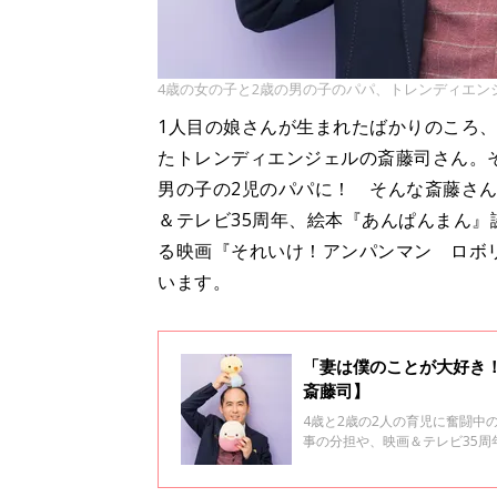
4歳の女の子と2歳の男の子のパパ、トレンディエン
1人目の娘さんが生まれたばかりのころ
たトレンディエンジェルの斎藤司さん。
男の子の2児のパパに！ そんな斎藤さ
＆テレビ35周年、絵本『あんぱんまん』
る映画『それいけ！アンパンマン ロボ
います。
「妻は僕のことが大好き
斎藤司】
4歳と2歳の2人の育児に奮闘
事の分担や、映画＆テレビ35周
公開される映画『それいけ！ア
たときの家族の反応なども聞き