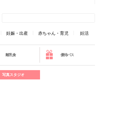
妊娠・出産
赤ちゃん・育児
妊活
離乳食
優待パス
写真スタジオ