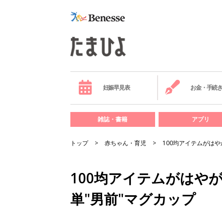
妊娠早見表
お金・手続
雑誌・書籍
アプリ
トップ
赤ちゃん・育児
100均アイテムがは
100均アイテムがはや
単"男前"マグカップ