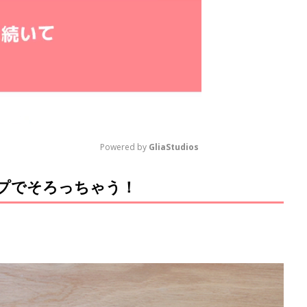
Powered by 
GliaStudios
ップでそろっちゃう！
M
u
t
e