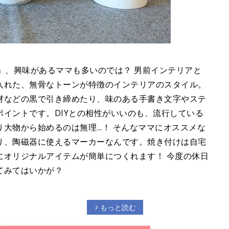
」、興味があるママも多いのでは？ 男前インテリアと
入れた、無骨なトーンが特徴のインテリアのスタイル。
材などの黒で引き締めたり、味のある手書き文字やステ
イントです。DIYとの相性がいいのも、流行している
大物から始めるのは無理...！ そんなママにオススメな
り、陶磁器に使えるマーカーなんです。焼き付けは自宅
にオリジナルアイテムが簡単につくれます！ 今度の休日
てみてはいかが？
もっと読む
arrow_forward_ios