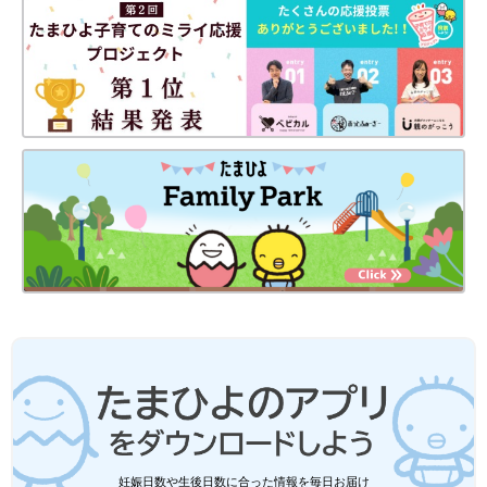
できます。
子どもが嫌がる場合や、子どもが
保育園
や学校に行っている場合
は難しいこともあるので、無理のない範囲で行うように、と伝え
ています。
また、より初期の対策に関しては、乳児湿疹に対して皮膚科やア
レルギー科を受診し、適切な治療を行うことが大切です。乳児湿
疹があると外界からの異物に対する免疫反応が起きやすくなり、
アレルギー疾患の発症と関連していることがわかっています。
監修・文／八木瞳先生 構成／たまひよONLINE編集部
子どもの近視は、将来の目の重篤な病気
につながる。１日トータル2時間の外遊
びで、近視進行を遅らせよう【専門医】
子どもの視力の発達の目安は、6歳で1.0です
が、2022年11月に文部科学省が発表した「令和
3年度学校保健統計」によると、裸眼視力1.0未
満は幼稚園（5歳児）で約24.8％、小学1年では
約23％という結果に。約4人に1人は裸眼視力
充血・めやにが起こる疾患はアレルギー性結膜炎以外にもありま
1.0未満です。デジタル社会の中で、子どもの
す。細菌性結膜炎やウイルス性結膜炎は抗生剤による治療が必要
目を守る方法を、浜松医科大学医学部附属病
だったり、ほかの人に病気を広げてしまう可能性もあるので、い
妊娠日数や生後日数に合った情報を毎日お届け
院 眼科 佐藤美保先生に聞きました。