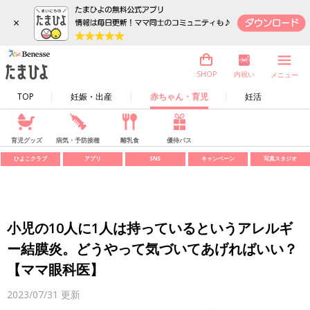
×
内祝い
SHOP
メニュー
TOP
妊娠・出産
赤ちゃん・育児
妊活
育児グッズ
病気・予防接種
離乳食
優待パス
ひよこクラブ
アプリ
SNS
キャンペーン
写真スタジオ
小児の10人に1人は持っているというアレルギ
ー結膜炎。どうやって気づいてあげればいい？
【ママ眼科医】
2023/07/31
更新