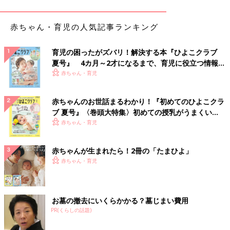
赤ちゃん・育児の人気記事ランキング
育児の困ったがズバリ！解決する本『ひよこクラブ
夏号』 4カ月～2才になるまで、育児に役立つ情報が
いっぱい！
赤ちゃん・育児
赤ちゃんのお世話まるわかり！『初めてのひよこクラ
ブ 夏号』〈巻頭大特集〉初めての授乳がうまくい
JAMA.2013;309(20):2176. doi:10.1001/jama.2013.4432
く！ おっぱい・ミルクの基本と夏のトラブル 解決テ
赤ちゃん・育児
正常な結膜は半透明ですが、さまざまな刺激により炎症が起きた
ク
結膜は血管が拡張し、赤くむくんだ状態になります。
赤ちゃんが生まれたら！2冊の「たまひよ」
赤ちゃん・育児
【図２】季節性アレルゲンの期間
お墓の撤去にいくらかかる？墓じまい費用
PR(くらしの話題)