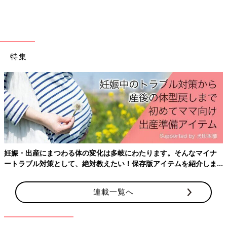
検査はどのようなことをするの？
これらのアレルギー性結膜炎に当てはまるようなサイン（臨床
像）に加え、眼科では顕微鏡を用いてまぶたの裏や目の表面の特
特集
徴的な所見（臨床所見）を詳細に調べます。小さい子どもの診察
は手持ち顕微鏡でやさしく診察をし、まぶたの裏まで観察するこ
とを試みますが、嫌がってしまう場合は軽く身体を抑えて診察す
ることもあります。
確定診断には結膜をすってアレルギー反応で出てくる炎症細胞が
いるかどうかを観察する必要がありますが、侵襲性があり、一般
的には臨床像や臨床所見で判断することが多いです。
最近では涙液のアレルゲンに対する反応（涙液中総IgE）を測る
ことができるようになりましたが、涙を取る時間は数分かかるの
妊娠・出産にまつわる体の変化は多岐にわたります。そんなマイナ
で、小さい子どもには行いづらい面があります。
ートラブル対策として、絶対教えたい！保存版アイテムを紹介しま
す。
推定される特定のアレルゲンに対する皮膚プリックテストや、血
液採取して30種類以上のアレルゲンに対する反応（血清抗原特異
連載一覧へ
的IgE値）を測ることでアレルギー素因の有無を確認することが
できます。