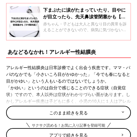
下まぶたに涙がたまっていたり、目やに
が目立ったら、先天鼻涙管閉塞かも【マ
マ眼科医】
赤ちゃん・子どもは大人と異なり目の異常を訴
えることができないので、病気に気づかないこ
とがあります。「子どもの目の病気について正
しい情報を」と活動するママ眼科医の先生たち
のリレーコラムをお届けします。第1回は「先
あなどるなかれ！アレルギー性結膜炎
天鼻涙管閉塞（せんてんびるいかんへいそ
く）」について。獨協医科大学・眼科学教室の
古藪幸貴子先生による解説です。
アレルギー性結膜炎は日常診療でよく出会う疾患です。ママ・パ
パのなかでも「小さいころ目がかゆかった」「今でも春になると
目がかゆい」という人もいるのではないでしょうか。
「かゆい」というのは自分で感じることのできる症状（自覚症
状）ですので、本人以外は症状がわかりづらい面があります。し
かしアレルギー疾患は子どもに多く、小児の10人に１人はアレル
ギー性結膜炎をもつといわれています。まれに重症化・慢性化す
このまま続きを見る
ることで治療と学業との両立が必要なことがあり、保護者にはぜ
ひ知っておいてほしい疾患です。
サクサク読める！お気に入り記事を登録可能
アプリで続きを見る
アレルギー性結膜炎は異物を排除する体の過剰な反