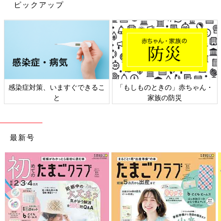
ピックアップ
重症化することはある？
アレルギー性結膜炎の重症型を「春季カタル」といい、両目の激
しいかゆみを伴います。黒目の部分を覆う透明な組織（角膜）に
傷ができることで痛みやまぶしさを感じたり、見えづらさを訴え
ることがあります。1
0歳
台の男の子に多くみられますが、成長と
ともに症状がよくなっていくので、角膜の合併症を未然に防ぐこ
とが大切です。
感染症対策、いますぐできるこ
「もしものときの」赤ちゃん・
と
家族の防災
また、顔とまぶたにアトピー性皮膚炎がある場合に起こす、慢性
型のアレルギー性結膜炎を「アトピー性角結膜炎」といいます。
通年性のかゆみがあり角膜に傷ができることがあります。より長
最新号
期的な治療が必要となります。
どうやって治療するの？
主な治療は抗アレルギー点眼薬です。副作用は少なく、子どもに
対しても安全性が示されています。症状が抑えられない場合のみ
低濃度のステロイド点眼薬を追加しますが、こちらは必要最小限