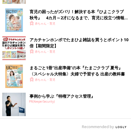
どの花粉がアレルゲンになるかで発症時期が異なります。
育児の困ったがズバリ！解決する本『ひよこクラブ
秋号』 4カ月～2才になるまで、育児に役立つ情報が
どのようなサインに気がつけばいいか？
いっぱい！
赤ちゃん・育児
いちばん多い自覚症状は「かゆみ」です。目をかいているうちに
アカチャンホンポでたまひよ雑誌を買うとポイント10
痛みが加わり、目のゴロゴロ感（異物感）が出てきます。しかし
倍【期間限定】
小さい子どもは症状を正確に訴えられない場合があります。本人
赤ちゃん・育児
以外も客観的にとらえられる症状（他覚症状）としては「涙
目」、「目の充血」、「白目やまぶたの腫れ」「ゼリー状のめや
に」などがあります。アトピー素因をもつ子どもが多く、これは
まるごと1冊“出産準備”の本『たまごクラブ 夏号』
〈スペシャル大特集〉夫婦で予習する 出産の教科書
食物アレルギー、気管支ぜんそく、アレルギー性鼻炎、アトピー
赤ちゃん・育児
性皮膚炎などを含みます。とくにアレルギー性鼻炎とあわせて起
こることが多いです。
事例から学ぶ『特権アクセス管理』
このようなアトピー素因があったり、目をよくかいている、目が
PR(KeeperSecurity)
赤い、目が腫れている、めやにがでる、など上記に記した状態が
当てはまれば病院を受診するようにしてください。症状が起こる
一定の時期があるのか、一年を通して症状があるか、物理的な刺
激はないかどうかもあわせて確認してみましょう。
Recommended by