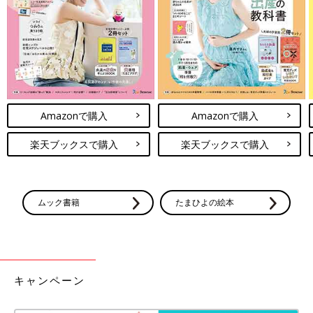
に抑えます。花粉が飛ぶ２週間ほど前より点眼を始める初期療法
は症状を抑えステロイドの使用頻度を抑えることが期待できま
す。
アレルギー性鼻炎を伴い、症状も強い場合は抗アレルギー内服薬
も併用することもあります。
慢性型、重症型に対しては基本は抗アレルギー点眼薬、症状が悪
くなったときに免疫抑制点眼薬、ステロイドの内服等を追加しま
す。
Amazonで購入
Amazonで購入
まれではありますが、さらに悪化する場合は結膜の裏側の隆起に
対して外科的治療が必要になることもあります。治療のため頻回
楽天ブックスで購入
楽天ブックスで購入
に外来に通っていただくこともありますが、学業との両立を相談
しながら、大切な視機能を守るための必要な治療となります。
可能であれば予防対策を
ムック書籍
たまひよの絵本
アレルゲンの暴露をなるべく減らす対策もあります。花粉が多い
時期の外出を避けたり、花粉対策用の眼鏡・マスクが有効です。
ダニやハウスダストが原因の場合は寝具や室内環境の整備を行い
キャンペーン
ます。かゆみを感じた際も眼をこすらないようにし、冷たいタオ
ルや冷蔵保存した目薬で冷やすことでかゆみをやわらげることが