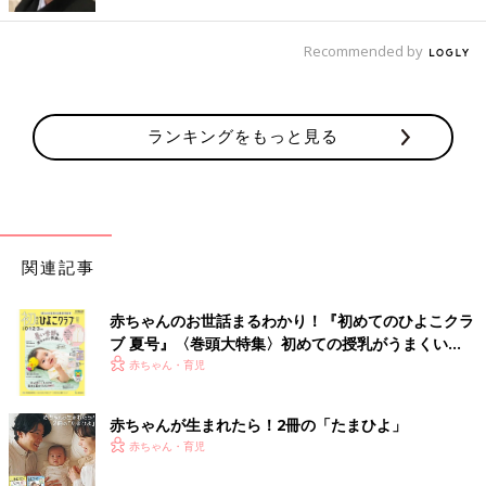
Recommended by
ランキングをもっと見る
関連記事
赤ちゃんのお世話まるわかり！『初めてのひよこクラ
ブ 夏号』〈巻頭大特集〉初めての授乳がうまくい
く！ おっぱい・ミルクの基本と夏のトラブル 解決テ
赤ちゃん・育児
ク
赤ちゃんが生まれたら！2冊の「たまひよ」
赤ちゃん・育児
岸川禮子ほか：花粉誌 2020;65:55-56より