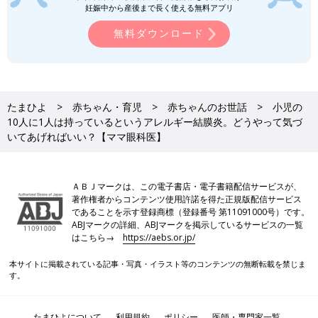
妊娠中から産後まで長く使える無料アプリ
つもとの違いを感じたら眼科を受診するようにしましょう。
無料ダウンロード
●参考文献
日本眼科アレルギー学会診療ガイドライン作成委員会. アレルギ
ー性結膜疾患診療ガイドライン（第３版）
岸川禮子ほか. 花粉誌 2020;65:55-56
Patel, D.S., et al. (2017). Allergic eye disease. BMJ 359, j4706.
たまひよ
赤ちゃん・育児
赤ちゃんのお世話
小児の
10.1136/bmj.j4706.
10人に1人は持っているというアレルギー結膜炎。どうやって気づ
いてあげればいい？【ママ眼科医】
Saunes, M., et al. (2012). Early eczema and the risk of
childhood asthma: a prospective, population-based study.
BMC Pediatr 12, 168. 10.1186/1471-2431-12-168
ＡＢＪマークは、この電子書店・電子書籍配信サービスが、
八木瞳先生（やぎひとみ）
著作権者からコンテンツ使用許諾を得た正規版配信サービス
であることを示す登録商標（登録番号 第11091000号）です。
ABJマークの詳細、ABJマークを掲示しているサービスの一覧
はこちら→
https://aebs.or.jp/
本サイトに掲載されている記事・写真・イラスト等のコンテンツの無断転載を禁じま
す。
PROFILE
たまひよについて
利用規約
ポリシー
医師・専門家一覧