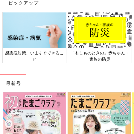
ピックアップ
感染症対策、いますぐできるこ
「もしものときの」赤ちゃん・
と
家族の防災
PROFILE
働く親のネットワーク「保育園を考える親の会」アドバイザー、
最新号
保育ジャーナリスト、大学講師。保育園や仕事と子育ての両立に
ついての著述・講演活動などをしている。著書『後悔しない保育
園・こども園の選び方』（ひとなる書房）ほか多数。