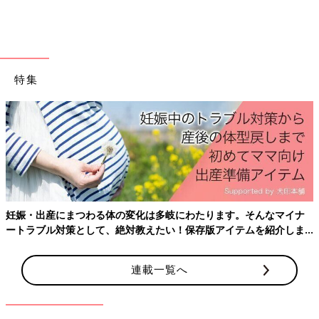
という場合は、主任や園長先生に相談してもよいでしょう。
どうしても納得がいかない場合は、市区町村の担当課に相談して
もよいと思います。転園もしやすくなってきていますので、その
可否も含めて相談に乗ってもらえると思います。
特集
子どもが保育園に慣れるまでの期間は個人差があるとのこと。い
いカタチで保育園と二人三脚しながらの両立生活をしていけると
いいですね。
（取材／文・メディア・ビュー 橋本真理子）
普光院亜紀さん
妊娠・出産にまつわる体の変化は多岐にわたります。そんなマイナ
ートラブル対策として、絶対教えたい！保存版アイテムを紹介しま
す。
連載一覧へ