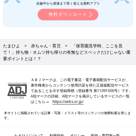
妊娠中から産後まで長く使える無料アプリ
無料ダウンロード
たまひよ
赤ちゃん・育児
「保育園見学時、ここを見
て！」持ち物・オムツ持ち帰りの有無などスペックだけじゃない重
要ポイントとは！？
ＡＢＪマークは、この電子書店・電子書籍配信サービスが、
著作権者からコンテンツ使用許諾を得た正規版配信サービス
であることを示す登録商標（登録番号 第11091000号）です。
ABJマークの詳細、ABJマークを掲示しているサービスの一覧
はこちら→
https://aebs.or.jp/
本サイトに掲載されている記事・写真・イラスト等のコンテンツの無断転載を禁じま
す。
たまひよについて
利用規約
ポリシー
医師・専門家一覧