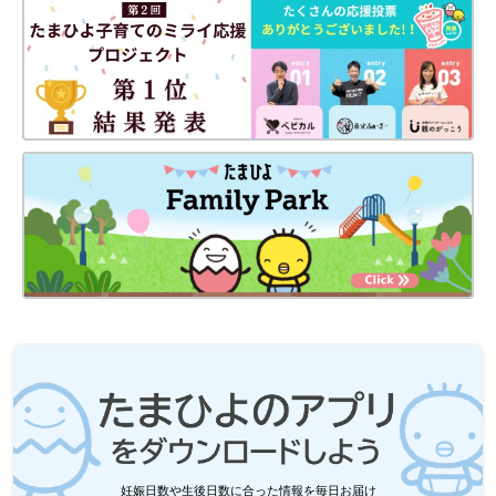
の視点
Amazonで見る
※文中のコメントは「たまひよ」アプリユーザーから集めた体験
談を再編集したものです。
※記事の内容は2023年6月の情報であり、現在と異なる場合があ
ります。
「保育園に預けるのは可哀想？」「夫と
の教育方針のズレがある」人には言えな
い子育ての悩みに専門家がアドバイス
今回のテーマは「人になかなか言えない子育て
の悩み」についてです。「たまひよ」アプリユ
ーザーの悩みに、家庭教育協会「子育ち親育
ち」代表の田宮由美さんからアドバイスをいた
だきました。
妊娠日数や生後日数に合った情報を毎日お届け