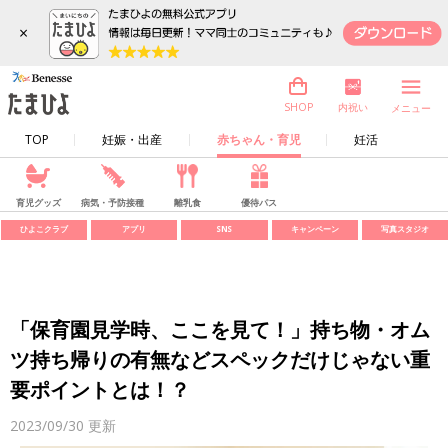
×
内祝い
SHOP
メニュー
TOP
妊娠・出産
赤ちゃん・育児
妊活
育児グッズ
病気・予防接種
離乳食
優待パス
ひよこクラブ
アプリ
SNS
キャンペーン
写真スタジオ
「保育園見学時、ここを見て！」持ち物・オム
ツ持ち帰りの有無などスペックだけじゃない重
要ポイントとは！？
2023/09/30
更新