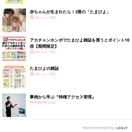
ク
早朝や夕方にクラスを合わせて合同保育になる園は多いのです
が、子どもが過密だったり、乳児と幼児を分けていなかったりす
赤ちゃんが生まれたら！2冊の「たまひよ」
ると、落ち着かない環境になっている場合があります。
赤ちゃん・育児
見学では、この時間帯の保育を見ることは難しいですが、合同保
育のやり方や人数について質問してみてもよいでしょう。
アカチャンホンポでたまひよ雑誌を買うとポイント10
地域にもよりますが、以前よりも入りやすくなっている地域もふ
倍【期間限定】
えていますので、納得がいく園を選んでください。
赤ちゃん・育児
入園してから子どもがなかなか慣れないと不安になりますね。
たまひよの雑誌
新しい環境に慣れるのに時間がかかるお子さんもいます。それは
赤ちゃん・育児
悪いことではありません。周囲をしっかり観察してなじんでいく
タイプと考えて待ちましょう。
保護者が不安な顔をしていると、子どもも不安になることがある
ので、注意が必要です。
事例から学ぶ『特権アクセス管理』
PR(KeeperSecurity)
保育内容に疑問があるときは、いきなり苦情の形でぶつけるので
はなく、「子どもがこんなふうに感じているようなのですが」と
相談の形で直接伝えてみるとよいでしょう。
相談に向き合ってくれない、明らかに不誠実な対応をされている
Recommended by