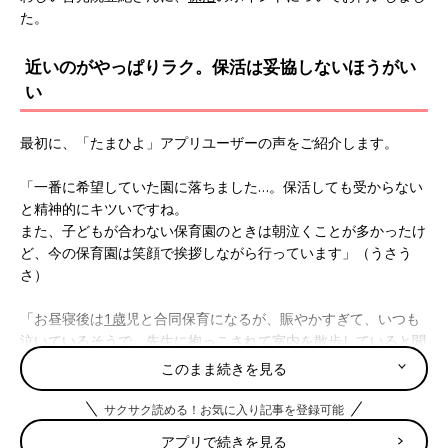
た。
近いのがやっぱりラク。保活は妥協しないほうがい
い
最初に、「たまひよ」アプリユーザーの声をご紹介します。
「一番に希望していた園に落ちました…。保活しても受からない
と精神的にキツいですね。
また、子どもが合わない保育園のときは朝泣くことが多かったけ
ど、今の保育園は笑顔で挨拶しながら行っています」（うさう
さ）
「お昼寝後は
1歳
児と合同保育になるが、賑やかすぎて、いつも
泣いているそうで。先生に抱っこされて室内を散歩していると聞
くと可哀想かなと思います。でも慣れるのかな…とも葛藤してい
このまま続きを見る
る」（ぷよ）
サクサク読める！お気に入り記事を登録可能
「うちは慣らし保育が終わって普通に通い出した頃に風邪を引
アプリで続きを見る