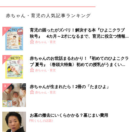
「子どもも楽しんでいて順調です」（こたつきみ）
赤ちゃん・育児の人気記事ランキング
「保育園は大好きなので助かっている」（みょ）
育児の困ったがズバリ！解決する本『ひよこクラブ
秋号』 4カ月～2才になるまで、育児に役立つ情報が
「喜んで保育園に通ってくれて、いろんな経験もさせてくれるの
いっぱい！
赤ちゃん・育児
で、本当に助かっている」（げんちゃん）
「保育園生活は楽しいようで、そこは安心して預けている。保活
赤ちゃんのお世話まるわかり！『初めてのひよこクラ
は、第1希望の園を一番最後に見学するのがおすすめ。他の園と
ブ 夏号』〈巻頭大特集〉初めての授乳がうまくい
の比較がしやすいから」（みずほ）
く！ おっぱい・ミルクの基本と夏のトラブル 解決テ
赤ちゃん・育児
ク
子どもの病気時の対応や朝夕の送迎の大変さ、子どもがグズる中
赤ちゃんが生まれたら！2冊の「たまひよ」
での出勤準備や寝かしつけなど、保育園生活が始まると、時間と
赤ちゃん・育児
の戦いで息つくヒマもないし、不安もたくさん。少しでもスムー
ズな両立生活を送るためには、保育園を信頼し、我が子を安心し
て任すことが必須となります。
お墓の撤去にいくらかかる？墓じまい費用
保育園選びで重要なポイントにはいろいろな情報がありますが、
PR(くらしの話題)
意外と知られていないポイントと、実際に入園してみて「合わな
い」と感じた場合の対応について、保育ジャーナリストの普光院