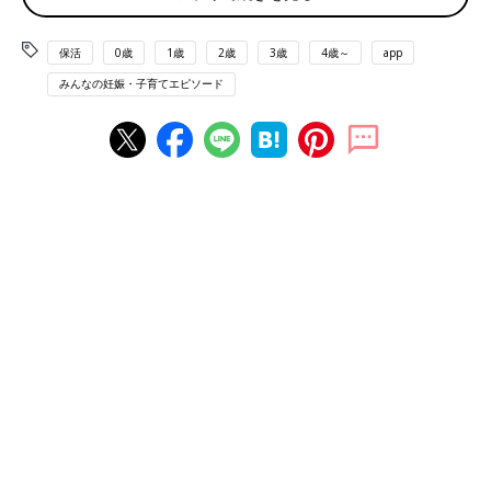
き、もう2日休みました。それでも風邪は全然治りません。（こ
れから保活をする方は）保育園は家から近い所がいいと思いま
す」（A）
保活
0歳
1歳
2歳
3歳
4歳～
app
みんなの妊娠・子育てエピソード
「保活は妥協しない方が良い。合わない園に入ってしまうと親子
共に辛い」（きみ）
「
職場復帰
したての時、娘は1歳になる直前。体力も免疫力もな
く、一発目がノロ！家族全員死ぬ思いをしました。初めのうち
は、下痢の子がいると聞いたら園を休ませてもいいくらいかも」
（たかママ）
「朝グズグズすることや、帰りのお迎え時間に外で遊び始めると
なかなか帰れないため、夕飯やその後のお風呂からの
寝かしつけ
が9時ギリギリになってしまうのが悩み。
保活すれば途中入園ができるなんて思っちゃいけない！4月しか
入れないと思った方がいい！」（チビママ）
とはいえ、保育園生活に満足して過ごしている人もたくさん。相
性や慣れるまで時間がかかるなどいろいろな要素がありそうです
ね。