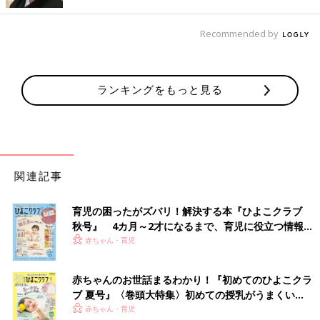
亜紀さんにお聞きしました。
Recommended by
乳児の保育だけでなく、幼児クラスも見学してみて
入園してから園選びを反省してしまうこともあるようです。
ランキングをもっと見る
確かに園選びは大切です。持ち物とかオムツの持ち帰りとか習い
事なども気になりますが、何よりも子どもたちの様子や、保育士
や園長が信頼できそうかという点を重視したほうが間違いないと
思います。
関連記事
複数見学することで比較ができます。つい赤ちゃんの保育ばかり
見てしまいますが、幼児の保育のほうが違いが大きかったりしま
育児の困ったがズバリ！解決する本『ひよこクラブ
す。
秋号』 4カ月～2才になるまで、育児に役立つ情報が
子どもがのびのびと遊べているか、楽しく過ごせているか、保育
いっぱい！
赤ちゃん・育児
士を信頼して頼っているかは、重要ポイントです。
乳幼児期は、自己肯定感や意欲、社会性の基礎が培われる時期で
赤ちゃんのお世話まるわかり！『初めてのひよこクラ
すので、大人や子ども同士のかかわりの質がとても大切なので
ブ 夏号』〈巻頭大特集〉初めての授乳がうまくい
す。
く！ おっぱい・ミルクの基本と夏のトラブル 解決テ
赤ちゃん・育児