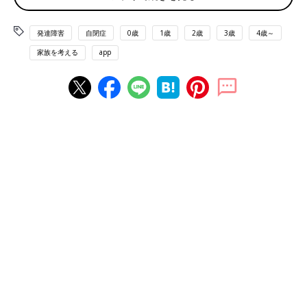
発達障害
自閉症
0歳
1歳
2歳
3歳
4歳～
家族を考える
app
生後6カ月頃のニコニコと笑うみっちゃん
――赤ちゃんのみっちゃんに対して最初に感じた違和感を教えて
ください。