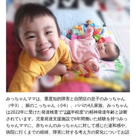
みっちゃんママは、重度知的障害と自閉症の息子のみっちゃん
（中3）、娘のこっちゃん（小6）、パパの4人家族。みっちゃん
は2022年に受けた発達検査で“
2歳
半程度”の精神発達年齢と診断
されています。児童発達支援施設で6年間働いた経験を持つみっ
ちゃんママに、赤ちゃんのみっちゃんに対して感じた違和感や、
病院に行くまでの経緯、障害に対する考え方の変化についてお話