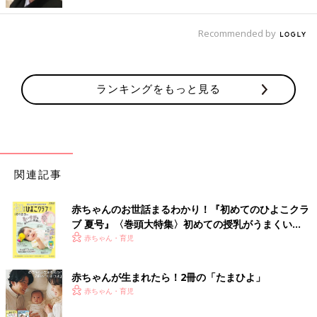
んのこだわりでした。
Recommended by
3歳で病院へ。わが子の「障害を認めるのが怖かっ
た」
ランキングをもっと見る
関連記事
赤ちゃんのお世話まるわかり！『初めてのひよこクラ
ブ 夏号』〈巻頭大特集〉初めての授乳がうまくい
く！ おっぱい・ミルクの基本と夏のトラブル 解決テ
赤ちゃん・育児
ク
赤ちゃんが生まれたら！2冊の「たまひよ」
赤ちゃん・育児
3歳頃のみっちゃん