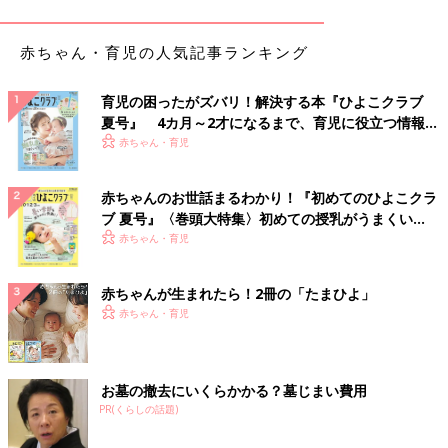
みっちゃんママ：当時は、「ちょっと手がかかるかなぁ」とは思
っていましたが、目が合うし、あやすと笑うのでそれほど気にな
っていませんでした。けれども今振り返ってみると、とにかく泣
赤ちゃん・育児の人気記事ランキング
いていたなぁと思います。おなかが空いているとか、おむつを替
えて欲しいでもなく、なんで泣いているのかがわかりませんでし
育児の困ったがズバリ！解決する本『ひよこクラブ
た。あまりに泣くので「どこか痛いんじゃないか」と思って、ひ
夏号』 4カ月～2才になるまで、育児に役立つ情報が
どいときには救急車を呼んで、レントゲンを撮ったり、全身を検
いっぱい！
赤ちゃん・育児
査してもらったこともあったのですが、特に異常はありませんで
した。
赤ちゃんのお世話まるわかり！『初めてのひよこクラ
ブ 夏号』〈巻頭大特集〉初めての授乳がうまくい
また、みっちゃんは首が座るのも、つかまり立ちも早かったんで
く！ おっぱい・ミルクの基本と夏のトラブル 解決テ
赤ちゃん・育児
すが、はいはいはほとんどありませんでした。はいはいは一般的
ク
に大人が声かけをして促すことが多いと思いますが、当時みっち
ゃんは声かけなどに一切反応を見せることがなかったので、もし
赤ちゃんが生まれたら！2冊の「たまひよ」
かしたらそういった理由もあったのかもしれません……。
赤ちゃん・育児
1歳
頃になると徐々に違和感を感じてきました。飲み物を飲むと
き、哺乳びん→スパウト→ストローの順に移行しますが、スパウ
お墓の撤去にいくらかかる？墓じまい費用
トからストローに一向に移行できず、結局3歳近くまで穴が開く
PR(くらしの話題)
ほどスパウトを吸っていました。もちろんコップでは飲めない
し、ストローも口にもしてくれない、1番最初に感じたみっちゃ