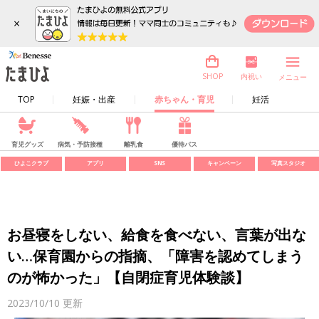
×
内祝い
SHOP
メニュー
TOP
妊娠・出産
赤ちゃん・育児
妊活
育児グッズ
病気・予防接種
離乳食
優待パス
ひよこクラブ
アプリ
SNS
キャンペーン
写真スタジオ
お昼寝をしない、給食を食べない、言葉が出な
い…保育園からの指摘、「障害を認めてしまう
のが怖かった」【自閉症育児体験談】
2023/10/10
更新