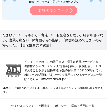
みっちゃんママ：最近のみっちゃんのこだわりはママ、パパ、こ
妊娠中から産後まで長く使える無料アプリ
っちゃんの部屋の照明を豆電球にしてから出かけることとリビン
無料ダウンロード
グで寝ること。
それと、これまでは家に帰ると服を脱ぐ癖があったんですけれ
ど、引越しを機になくなりました。脱衣所に下着類と衣類を置い
て「脱ぎ着は脱衣所でしようね」とパパと協力して声がけを徹底
しました。
たまひよ
赤ちゃん・育児
お昼寝をしない、給食を食べな
い、言葉が出ない…保育園からの指摘、「障害を認めてしまうのが
今までしんどかったこだわりは「食べ物が熱々じゃないと食べな
怖かった」【自閉症育児体験談】
い」こと。1回の食事で7〜8回は電子レンジで温めていました。
最後には食べ物がカリカリなってしまって泣く泣く捨てること
も……。湯気が出て火傷するぐらい熱いので、喉の病気になって
ＡＢＪマークは、この電子書店・電子書籍配信サービスが、
しまうのではと心配しましたし、給食もお弁当も食べられない
著作権者からコンテンツ使用許諾を得た正規版配信サービス
し、外食もできませんでした。
であることを示す登録商標（登録番号 第11091000号）です。
ABJマークの詳細、ABJマークを掲示しているサービスの一覧
はこちら→
https://aebs.or.jp/
「あたためなくてもおいしいよ」と伝え続け、レンジの回数減ら
す練習をして、給食を食べる練習をした結果、何年もかけてよう
本サイトに掲載されている記事・写真・イラスト等のコンテンツの無断転載を禁じま
やく常温のものを食べられるようになりました。今では猫舌なぐ
す。
らいです（笑）。
たまひよについて
利用規約
ポリシー
医師・専門家一覧