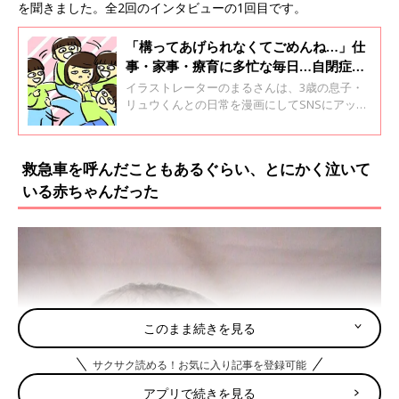
を聞きました。全2回のインタビューの1回目です。
「構ってあげられなくてごめんね…」仕
事・家事・療育に多忙な毎日…自閉症の
息子を持つシングルマザーまるさんにイ
イラストレーターのまるさんは、3歳の息子・
ンタビュー
リュウくんとの日常を漫画にしてSNSにアップ
しています。自閉症スペクトラムと軽度知的障
がいを持つリュウくんは現在療育に通園中。今
回はまるさんにリュウくんの日々の育児につい
救急車を呼んだこともあるぐらい、とにかく泣いて
てインタビューしました。
いる赤ちゃんだった
このまま続きを見る
サクサク読める！お気に入り記事を登録可能
アプリで続きを見る