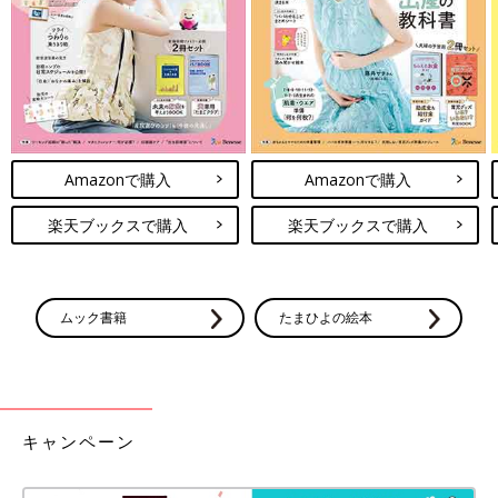
6年生のみっちゃんとママ
Amazonで購入
Amazonで購入
――今まで1番つらかったパニックを教えてください。
楽天ブックスで購入
楽天ブックスで購入
みっちゃんママ：小4〜6年生の間は、デイサービス通園する前
と、帰ってきた後の1日2回は毎日パニックになっていました。長
いときは2〜3時間泣き止まないことも。
ムック書籍
たまひよの絵本
それまでみっちゃんにはイヤイヤ期や思春期がなく、自我を出し
たり負の感情を表に出すのが苦手でした。家の外で頑張っていて
も「やだ」という感情を出すことができなかったので、当時はそ
の感情をパニックで表現するしかなかったのだと思います。
キャンペーン
顔を真っ赤にして、心臓をバックンバックンさせながら、大きな
声で怒り泣きするみっちゃん。そのうちに自分の頭を叩いたり自