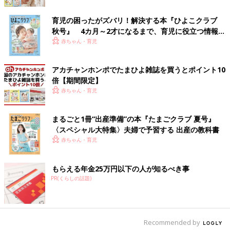
――
3歳
で病院に行こうと決めたきっかけと、その時の葛藤につ
育児の困ったがズバリ！解決する本『ひよこクラブ
いて教えてください。
秋号』 4カ月～2才になるまで、育児に役立つ情報が
いっぱい！
赤ちゃん・育児
みっちゃんママ：1歳半のとき
保育園
通っていたのですが、保育
園の先生からみっちゃんに対してたくさんの指摘がありました。
アカチャンホンポでたまひよ雑誌を買うとポイント10
発表会は立っているだけで何もできない、お昼寝をしない、給食
倍【期間限定】
を一切食べない、言葉が出ない……と毎日のように。
赤ちゃん・育児
私も気になって
自閉症
について調べていたのですが、みっちゃん
はよく目があうしニコニコ笑っていたので大丈夫だと思っていま
した。今思えばみっちゃんの障害について認めてしまうのが怖か
まるごと1冊“出産準備”の本『たまごクラブ 夏号』
ったんだと思います。
〈スペシャル大特集〉夫婦で予習する 出産の教科書
赤ちゃん・育児
下の子を妊娠して保育園を辞めたときに、家でみっちゃんと過ご
す時間が増えて、みっちゃんの異様な行動を目の当たりにするこ
もらえる年金25万円以下の人が知るべき事
とが増えました。そしてようやく「息子の発達がほかの子とは違
PR(くらしの話題)
う」とみっちゃんの障害を認めざるをえない状態になりました。
そこから病院の予約をして、3歳になった頃にやっと病院を受診
することができました。
Recommended by
――初めて医師から診断を聞いたときの気持ちを教えてくださ