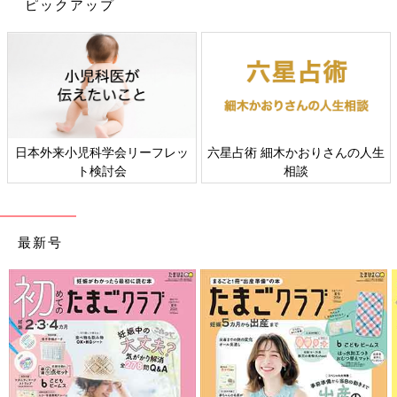
ピックアップ
次第電話をかけ、こっちゃんを抱っこ、みっちゃんの手を引い
て、たくさんのデイサービスの見学に行きました。見学中、みっ
ちゃんは慣れない場所で緊張していたのか、頭がはちきれそうな
大きな声を出しパニックになることも度々ありました。それで
も、神にもすがる思いで「とにかく何かをしなきゃ」と必死でし
た。そして7件目でようやく、きょうだい児が通える保育園を併
設していて、親同士のコミュニケーションができる療育施設に巡
り会うことができました。
日本外来小児科学会リーフレッ
六星占術 細木かおりさんの人生
ト検討会
相談
自我を出すのが苦手だった。パニックで自傷も…馬
乗りになって止める日々
最新号