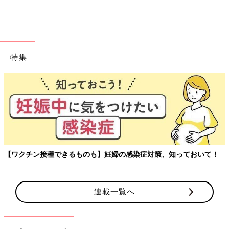
い。
みっちゃんママ：医師から「残念ながら自閉症です。一生喋れな
いかもしれないです」と言われて、「残念ながら〜」という言葉
が「ああ、残念なことなのか…」と心にグサっと刺さりました。
特集
「障害を治さなきゃいけないんだ」「ありのままでいてはいけな
いんだ」と。
診断を受ける前、周囲からは「きっと大丈夫だよ」と言ってもら
ったり、私も「きっと自閉症でも重くはないだろう」と思ってい
たのですが、医師からの「一生喋れないかもしれない」という言
葉で今まで取り繕っていた前向きな考えが一気に押しつぶされ
て、どん底に突き落とされるような気持ちでした。今思え
【ワクチン接種できるものも】妊婦の感染症対策、知っておいて！
ば、“障害についてなにもわからないことに対する恐怖”に押しつ
ぶされていたのだと思います。
――療育に通い始めたのはいつごろですか？
連載一覧へ
みっちゃんママ：病院で診断を受けたその日のうちに「療育に行
きましょう」ということになり、市内のデイサービスに手当たり