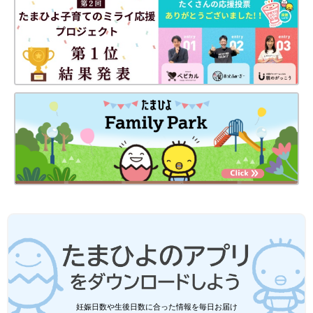
傷をすることもあったので、馬乗りになって止めながら耳もとで
小さい声で何度も「大丈夫だよ」「イヤだったんだね」と安心す
る言葉をなげかけていました。食事中にパニックになることもあ
るのでごはんやお皿が飛び散るときもありました。
その頃の私は、常に臨戦態勢でいつもヨレヨレのTシャツを着
て、パニックが中心の生活を送っていました。毎日、朝起きたら
「今日1日、パニックをどう乗り切ろう」と考え、帰ってくる時
間になると「今日はどれぐらいのパニックだろう」とビクビクし
ながら過ごしていました。特に後半は体が大きくなってきた自分
の息子に恐怖すら感じたり、一緒にいるのも苦痛と感じることも
ありましたが、デイサービスの先生に話を聞いてもらったりして
常にギリギリの精神状態で過ごしていました。
今はだいぶ落ち着いて泣き叫ぶようなパニックを起こすこともほ
とんどなくなりましたが、1週間に1回ぐらい我慢していたことが
溢れてしまって、しくしくと泣くことはあります。
――みっちゃんは主にどんなこだわりがありますか？
妊娠日数や生後日数に合った情報を毎日お届け