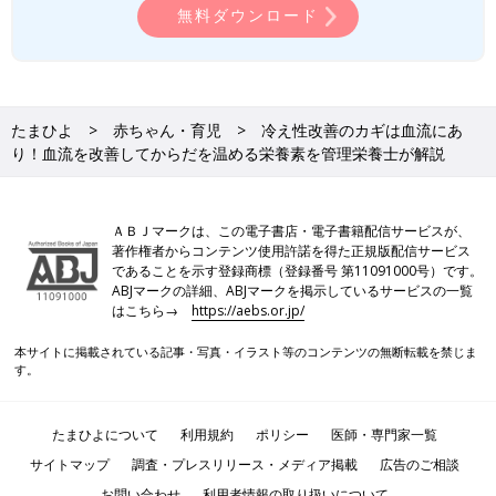
無料ダウンロード
暖房器具やカイロなどを使って外側から温めるだけでなく、筋力
アップや血行改善で内側から温めることで、冷えづらいからだ作
りができます。からだを内側から温めることで、冷え性の緩和だ
けでなく、代謝アップや疲労回復も目指せますよ。からだを温め
たまひよ
赤ちゃん・育児
冷え性改善のカギは血流にあ
る食べ物を献立に取り入れて、冷え性の改善を目指しましょう。
り！血流を改善してからだを温める栄養素を管理栄養士が解説
＜参考文献＞
※1 アリナミン製薬株式会社「ルビーナめぐり」”冷え性”と”冷え
症”の違いとは？
ＡＢＪマークは、この電子書店・電子書籍配信サービスが、
※2 厚生労働省研究班「女性の健康推進室 ヘルスケアラボ」冷
著作権者からコンテンツ使用許諾を得た正規版配信サービス
え
であることを示す登録商標（登録番号 第11091000号）です。
ABJマークの詳細、ABJマークを掲示しているサービスの一覧
※3 徳島県医師会「体温と発熱１」
はこちら→
https://aebs.or.jp/
※4 大野接骨院/ハートプラン研究所「身体を温めることによる生
体反応」
本サイトに掲載されている記事・写真・イラスト等のコンテンツの無断転載を禁じま
※5 厚生労働省「e-ヘルスネット」たんぱく質
す。
※6 株式会社わかさ生活「わかさの秘密」ビタミンE
※7 株式会社わかさ生活「わかさの秘密」シトルリン
たまひよについて
利用規約
ポリシー
医師・専門家一覧
※8 株式会社わかさ生活「わかさの秘密」EPA
※9 株式会社わかさ生活「わかさの秘密」DHA
サイトマップ
調査・プレスリリース・メディア掲載
広告のご相談
※10 厚生労働省「eJIM」カルニチン
お問い合わせ
利用者情報の取り扱いについて