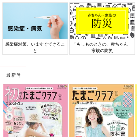
・ヘスペリジン（※11）
ビタミンPとも呼ばれていたヘスペリジンは、毛細血管の強化作
用や血流改善作用などが報告されています。漢方薬の陳皮（ちん
ぴ）に含まれる成分でもあり、柑橘類（とくに熟す前の青いも
の）の皮や袋、スジなどに多く含まれています。ティータイムに
ゆず茶やみかんの皮のお茶などを取り入れるとよいでしょう。
感染症対策、いますぐできるこ
「もしものときの」赤ちゃん・
と
家族の防災
番外編～からだを冷やすNG食材～
最新号