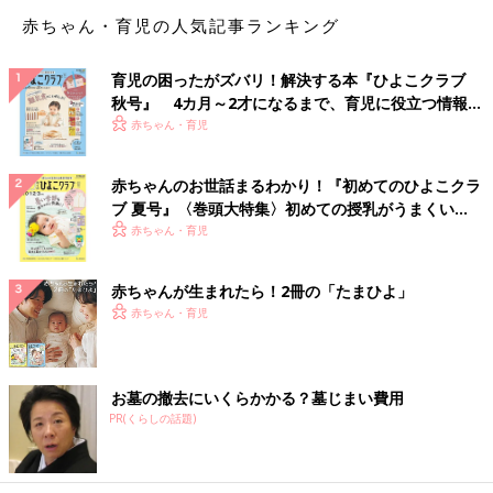
どが原因で自律神経のバランスが乱れると、血行不良を招き冷え
赤ちゃん・育児の人気記事ランキング
やすくなります。
育児の困ったがズバリ！解決する本『ひよこクラブ
からだを温めるメリット
秋号』 4カ月～2才になるまで、育児に役立つ情報が
いっぱい！
赤ちゃん・育児
赤ちゃんのお世話まるわかり！『初めてのひよこクラ
ブ 夏号』〈巻頭大特集〉初めての授乳がうまくい
く！ おっぱい・ミルクの基本と夏のトラブル 解決テ
赤ちゃん・育児
ク
赤ちゃんが生まれたら！2冊の「たまひよ」
赤ちゃん・育児
お墓の撤去にいくらかかる？墓じまい費用
PR(くらしの話題)
からだを温めると血流が促され、冷え性の緩和が期待できます。
また、すみずみの細胞まで熱や栄養が届きやすくなることで、代