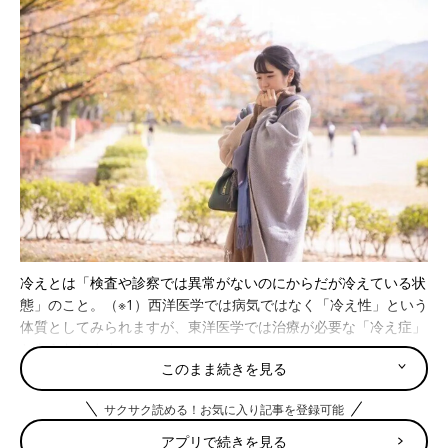
冷えとは「検査や診察では異常がないのにからだが冷えている状
態」のこと。（※1）西洋医学では病気ではなく「冷え性」という
体質としてみられますが、東洋医学では治療が必要な「冷え症」
とあらわします。
このまま続きを見る
冷え性は手足の冷えがつらいだけでなく、そのままにしておくと
サクサク読める！お気に入り記事を登録可能
抜け毛や白髪が増える、あかぎれやしもやけになる、寝つきや寝
起きが悪い、肌荒れ、くすみ、だるさ、疲れやすい、便秘、下
アプリで続きを見る