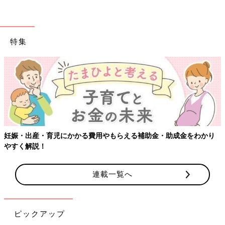
・シトルリン（※7）
シトルリンはきゅうりなどのウリ科の野菜や、にんにく、クコの
実などに含まれるアミノ酸の一種です。血管の収縮をゆるめ、血
行を促すことで、からだのすみずみにまで熱と栄養を届ける効果
特集
が期待できます。サラダの具材にきゅうりをプラスしたり、中華
スープにクコの実を入れたりすると献立に取り入れやすいでしょ
う。
・EPA、DHA（※8）（※9）
EPAとDHAは脂質の一種で、血栓を予防しスムーズな血流を作る
手助けをします。マグロやサバ、カツオ、アジなどの青魚に多く
含まれています。サラダの具材にサバ缶を入れるなど、缶詰など
妊娠・出産・育児にかかる費用やもらえる補助金・助成金をわかり
加工品を利用すると手軽に献立に取り入れられるでしょう。
やすく解説！
・L-カルニチン（※10）
ラムやマトン、赤貝、牛乳などに含まれるL‐カルニチンはアミノ
連載一覧へ
酸の一種です。脂肪酸からエネルギーを生み出すのに欠かせない
成分で、熱を生み出しやすくし冷えにくいからだ作りに役立ちま
す。たとえば、野菜炒めに入れる肉をラム肉に変えることでL‐カ
ピックアップ
ルニチンを摂取できるでしょう。