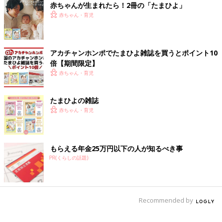
赤ちゃんが生まれたら！2冊の「たまひよ」
電気代の高騰などもありお財布事情が厳しい今年は、食べ物の力
赤ちゃん・育児
を借りてからだを内側から温めるのもひとつの手。難しい計算や
理屈はいりません。いつもの料理の食材を置き換えるだけで、か
らだを温めるメニューに変身します。からだを温めるのに役立つ
アカチャンホンポでたまひよ雑誌を買うとポイント10
栄養成分と具体的な食材をみてみましょう。
倍【期間限定】
からだを温める栄養素
赤ちゃん・育児
・たんぱく質（※5）
たまひよの雑誌
たんぱく質は筋肉や血液、血管の材料になる栄養素で、冷え性の
赤ちゃん・育児
改善に欠かせません。肉や魚、卵、大豆製品、乳製品などに多く
含まれています。
もらえる年金25万円以下の人が知るべき事
・ビタミンE（※6）
PR(くらしの話題)
血管拡張作用のあるビタミンEは血流改善に役立つ栄養素です。
アーモンドや落花生などのナッツ類や、カボチャやブロッコリ
ー、緑茶にも多く含まれます。間食にナッツを食べたり、クリー
ムシチューのじゃがいもをカボチャに変えてカボチャのシチュー
Recommended by
にしたりすると、手軽にビタミンEを摂取できます。