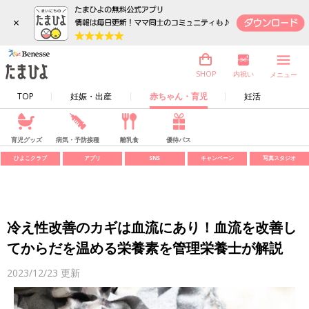
×
内祝い
SHOP
メニュー
TOP
妊娠・出産
赤ちゃん・育児
妊活
育児グッズ
病気・予防接種
離乳食
優待パス
ひよこクラブ
アプリ
SNS
キャンペーン
写真スタジオ
冷え性改善のカギは血流にあり！血流を改善し
てからだを温める栄養素を管理栄養士が解説
2023/12/23
更新