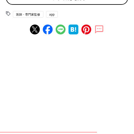
痢、肩こり、腰痛、イライラ、不安感など全身に不調としてあら
われます。（※2）体質だから、と放置しないで早めに対策をしま
医師・専門家監修
app
しょう。
冷え性の原因
冷え性は気温の低下以外にもさまざまな要因によって引き起こさ
れます。そのうちのひとつが筋力の低下です。筋肉は熱を生み出
す器官でもあり、その産生量は全体の75％を占めるといわれてい
ます。（※3）筋肉量や筋肉の機能低下が起きると、熱自体を生み
出せなくなり、冷えやすくなるのです。
また、血行不良も冷え性の原因になります。筋肉などで生み出さ
れた熱は血流を介して全身に運ばれます。血行不良が起こると、
毛細血管に血液が流れにくくなり、とくに末端が冷えやすくなる
ので注意が必要です。たとえば、ふくらはぎは血液を心臓に戻す
ポンプの役割をしているため、筋力が低下すると血行不良を引き
起こし、全身に熱が運ばれづらくなります。
そして、血流のコントロールに重要な役割を果たす自律神経にも
注目です。ストレスやホルモンバランスの乱れ、不規則な生活な