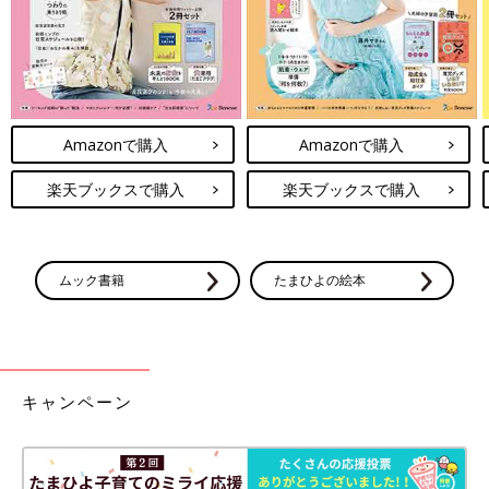
食べ物はからだを温めるだけでなく、冷やす要因となる場合もあ
ります。絶対食べたらダメ！ というわけではありませんが、多
く摂り過ぎないように気をつけましょう。
Amazonで購入
Amazonで購入
・トランス脂肪酸（※12）
楽天ブックスで購入
楽天ブックスで購入
トランス脂肪酸を多く摂り過ぎると、心筋梗塞などの冠動脈疾患
など血流や血管に関わる疾患のリスクが増加する可能性が高いと
されています。トランス脂肪酸はマーガリンやショートニング、
ファットスプレッドなどの植物性油脂などを固形化した食品や、
ムック書籍
たまひよの絵本
それらを原材料に使用した菓子類に含まれます。
・糖質（※13）（※14）
糖質にはスターチと呼ばれるでんぷんと、シュガーと呼ばれる糖
類がありますが、気をつけたいのはシュガーの糖類。糖類を日常
キャンペーン
的に摂っていると血糖値が乱高下しやすくなり、血流や体温を調
整する自律神経を乱しやすくするため注意が必要です。口に入れ
てすぐ甘味を感じるような飲料や菓子類は、し好品としてたまに
楽しむ程度にするといいでしょう。