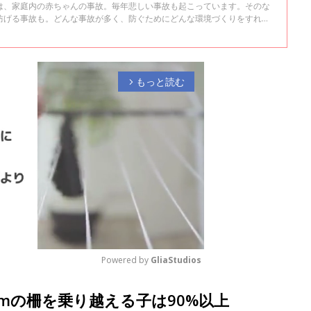
は、家庭内の赤ちゃんの事故。毎年悲しい事故も起こっています。そのな
防げる事故も。どんな事故が多く、防ぐためにどんな環境づくりをすれば
療センター小児科医長の坂本昌彦先生にうかがいました。
もっと読む
arrow_forward_ios
Powered by 
GliaStudios
cmの柵を乗り越える子は90%以上
M