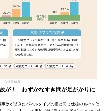
イン／ 久保田修康）
故が！ わずかなすき間が足がかりに
転落事故が起きたパネルタイプの柵と同じ仕様のものを使
試しています。この事故では4歳の女の子がマンション6