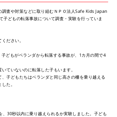
u
t
や対策などに取り組むＮＰＯ法人Safe Kids Japan
e
にかけて子どもの転落事故について調査・実験を行っていま
てください。
に、子どもがベランダから転落する事故が、1カ月の間で4
置いていないのに転落した子もいます。
て、子どもたちはベランダと同じ高さの柵を乗り越える
ました。
。
mの柵を、30秒以内に乗り越えられるか実験しました。子ども