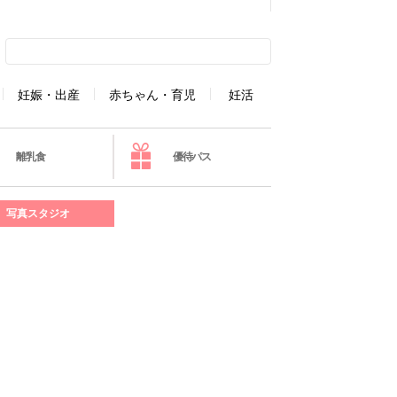
妊娠・出産
赤ちゃん・育児
妊活
離乳食
優待パス
写真スタジオ