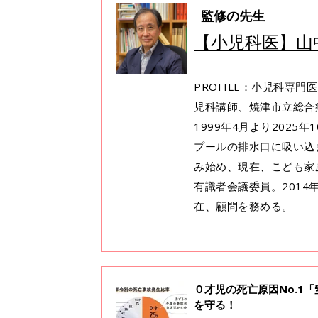
監修の先生
【小児科医】山
PROFILE：小児科専
児科講師、焼津市立総合
1999年4月より2025
プールの排水口に吸い込
み始め、現在、こども家
有識者会議委員。2014年よ
在、顧問を務める。
０才児の死亡原因No.1
を守る！