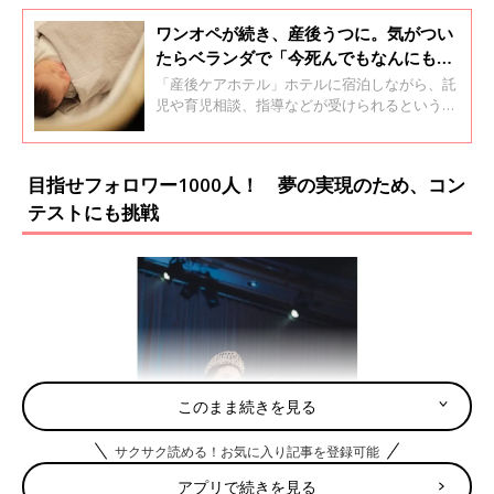
ワンオペが続き、産後うつに。気がつい
たらベランダで「今死んでもなんにも感
じないな」と思った私。産後ケアホテル
「産後ケアホテル」ホテルに宿泊しながら、託
を探したけれど…【体験談】
児や育児相談、指導などが受けられるというも
の。ホテルという空間で、パパも宿泊でき、夫
婦が心身ともにリフレッシュできるメリットが
あります。自身が初めての育児を経験し、産後
目指せフォロワー1000人！ 夢の実現のため、コン
うつの状態になってその必要性を痛感したこと
テストにも挑戦
から、開業しようと立ち上がった高橋奈美さ
ん。起業のきっかけとその道のり、これからの
展望について聞きました。
このまま続きを見る
サクサク読める！お気に入り記事を登録可能
アプリで続きを見る