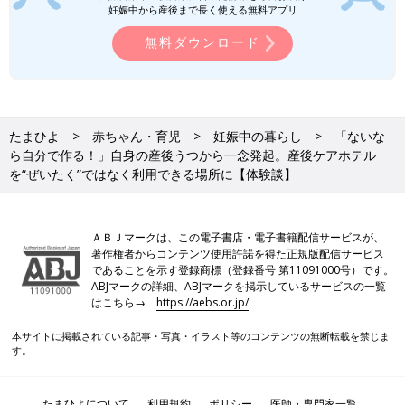
できる場所にし、いちばんはママの心のよりどころ、そして赤ち
妊娠中から産後まで長く使える無料アプリ
ゃんのいる家族の癒やしの場のひとつになれたらいいなと考えて
無料ダウンロード
います。
取材・文／ムトウハルコ、たまひよONLINE編集部
●この記事は個人の体験を取材し、編集したものです。
たまひよ
赤ちゃん・育児
妊娠中の暮らし
「ないな
●記事の内容は2024年5月の情報であり、現在と異なる場合があ
ら自分で作る！」自身の産後うつから一念発起。産後ケアホテル
ります。
を“ぜいたく”ではなく利用できる場所に【体験談】
●記事中の産後ケアホテルのサービス内容は、現在と異なる場合
があります。
ＡＢＪマークは、この電子書店・電子書籍配信サービスが、
パパや家族が知っておきたい「ママが産
著作権者からコンテンツ使用許諾を得た正規版配信サービス
後うつになったら」【医師監修】
であることを示す登録商標（登録番号 第11091000号）です。
ABJマークの詳細、ABJマークを掲示しているサービスの一覧
妊娠や出産はママやパパにとって、とてもうれ
はこちら→
https://aebs.or.jp/
しいことです。一方で、産後はとくにホルモン
の変化や、子育ての不安、ストレスなどから、
本サイトに掲載されている記事・写真・イラスト等のコンテンツの無断転載を禁じま
多くのママが心身のバランスを崩しやすくなり
す。
ます。なかには「産後うつ」になってしまうマ
6月からは、いよいよ提携するホテルで、常設の産前産後ケアが
マも。パパや家族が知っておきたい「産後う
スタート！ 高橋さんの「ないなら作る！」が実現します。
つ」について、日本医科大学大学院教授の鈴木
たまひよについて
利用規約
ポリシー
医師・専門家一覧