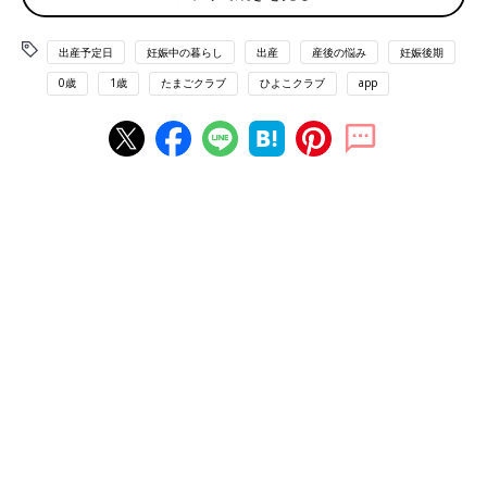
出産予定日
妊娠中の暮らし
出産
産後の悩み
妊娠後期
0歳
1歳
たまごクラブ
ひよこクラブ
app
「Mrs.SDGs JAPAN」授賞式
――初めてインスタグラムで「札幌に産後ケアホテルを作りた
い！」と投稿して、大反響。それからはどう進んでいったのです
か？
高橋さん(以下敬称略) 産後ケアホテルの構想をインスタグラム
で投稿して、産後のボディケアをされている整体師、保育士、い
ろんなスペシャリストの方から連絡があって。そのなかで、今一
緒に活動している助産師の荒木からの「産後ケア施設の必要性を
感じており、札幌にも産後ケアホテルのようなサービスの充実し
た場所があったらいいなと思っていました」というメッセージに
強く共感したので、まず会ってお話させてくださいと連絡を取り
ました。
会った瞬間に「この人と一緒にやりたい！」と感じましたね。
荒木も、当時病院に勤めながら、産後ケアホテルができたら働き