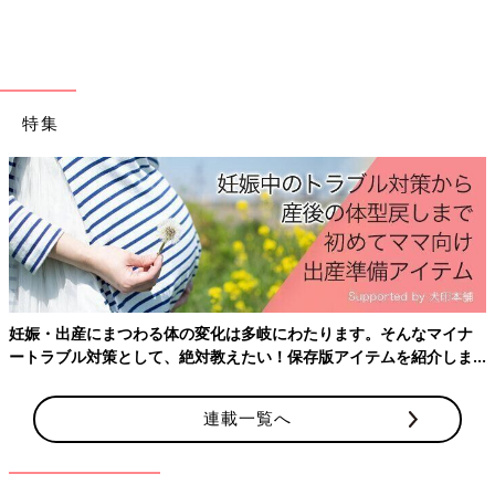
その後、2024年1月から5月まで
「センチュリーロイヤルホテル」で5カ月間の期間限定でした
が、産後ケアプランを実施しました。このホテルは5月に閉館し
たんですが、「札幌市民へ恩返しをしたい」というホテルの方々
の想いとつながり、実現したもの。
特集
プランはすべて埋まり、36組のご家族に利用していただきまし
た。
――いろんな方の厚意、縁がつながって、利用したいママたちに
届いていっていますね。
高橋 そうですね。でも、まだまだ課題もあります。宿泊を楽し
みにしてくださる方がいる一方で、本当に疲れていて今すぐ泊ま
りたいけど、高くて泊まれない、という声があるのも事実。
妊娠・出産にまつわる体の変化は多岐にわたります。そんなマイナ
札幌市の産後ケアの助成を受けられるように働きかけもしていま
ートラブル対策として、絶対教えたい！保存版アイテムを紹介しま
す。
す。
とはいっても、時間がかかることなので、クラウドファンディン
グで支援協力も試み、12組のご家族に半額で宿泊していただくこ
連載一覧へ
とができました。
ホテルの確保、利用しやすい価格、自治体との連携、助産師や保