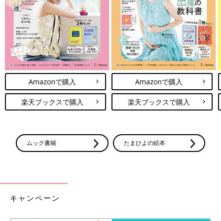
産後ケアホテルで、ママと赤ちゃんにおだやかな表情を提供したい
――宿泊プランでは、ママたちはどのように過ごしていたんです
か？
高橋 「センチュリーロイヤルホテル」の宿泊プランでは、チェ
ックインのあと、助産師とのカウンセリングで、育児で困ってい
Amazonで購入
Amazonで購入
ること、滞在中どう過ごしたいかをうかがいました。「たとえ
ば、赤ちゃんが夜起きることが多くて、なかなか眠れない」とい
楽天ブックスで購入
楽天ブックスで購入
うことであれば、夜はこちらでお預かりして休んでいただく、と
いうことができます。
カウンセリングのあとはおやつを食べながら過ごしてもらって、
夕食はホテルのレストランでも、こちらで手配したお弁当でも、
ムック書籍
たまひよの絵本
外食でも、思い思いに。ご夫婦で映画デートに行ってきます、と
いう方もいらっしゃいましたね。
翌日も、有料オプションのエステやマッサージを受ける方もいま
したし、あとママ同士、交流していただくお茶会を実施したの
キャンペーン
で、それに参加された方も。
朝、必ず助産師との時間を作り、「ゆっくりできましたか？ 寝