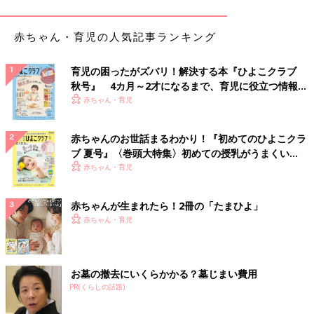
たいと思っていたようで、リサーチしていたら、ちょうど私のア
カウントがヒットして。
赤ちゃん・育児の人気記事ランキング
どのくらい話が進んでいるのかを確認するためにDMをくれたと
いうことなんですけど、完全にゼロの状態で驚いたと、後になっ
て聞きました(笑)。
育児の困ったがズバリ！解決する本『ひよこクラブ
秋号』 4カ月～2才になるまで、育児に役立つ情報が
――それでも、一緒にやっていこうと決意してくれたんですね。
いっぱい！
赤ちゃん・育児
高橋 最強のパートナーができた！と心強かったですね。とはい
赤ちゃんのお世話まるわかり！『初めてのひよこクラ
え、資金があるわけでもないですし、私は普通の専業主婦。私の
ブ 夏号』〈巻頭大特集〉初めての授乳がうまくい
こと、実現したい事業のことを知ってもらい、応援してくれる人
く！ おっぱい・ミルクの基本と夏のトラブル 解決テ
赤ちゃん・育児
を増やすために、まずは、フォロワー1000人をめざして、イン
ク
スタグラムで情報発信をスタートしました。
赤ちゃんが生まれたら！2冊の「たまひよ」
赤ちゃん・育児
そうした時期に「Mrs.SDGs JAPAN」というコンテストの運営の
方からお声がけいただいて。優勝を狙えれば、幅広い方たちに産
後ケアホテルの必要性を訴えることができますし、私の実績とし
ても強みになるかな、と思って挑戦。北海道グランプリ、日本準
お墓の撤去にいくらかかる？墓じまい費用
グランプリをいただけて、少しずつ注目してもらえるようになっ
PR(くらしの話題)
た感じです。