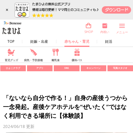
×
内祝い
SHOP
メニュー
TOP
妊娠・出産
赤ちゃん・育児
妊活
育児グッズ
病気・予防接種
離乳食
優待パス
ひよこクラブ
アプリ
SNS
キャンペーン
写真スタジオ
「ないなら自分で作る！」自身の産後うつから
一念発起。産後ケアホテルを“ぜいたく”ではな
く利用できる場所に【体験談】
2024/06/18
更新