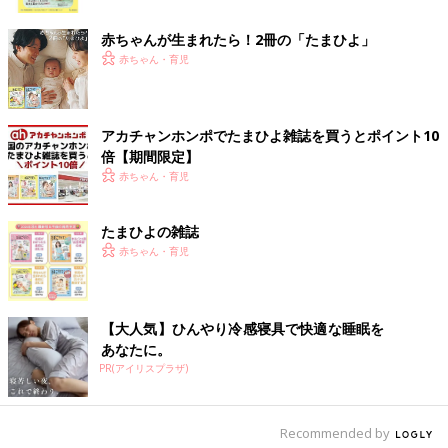
ク
赤ちゃんが生まれたら！2冊の「たまひよ」
赤ちゃん・育児
ケアホテル準備の第1歩として開いた親子イベントのママ会
アカチャンホンポでたまひよ雑誌を買うとポイント10
――そして2023年の11月に北海道初、ホテルでの産後ケア宿泊
倍【期間限定】
プランの実施につながったんですね。
赤ちゃん・育児
高橋 初めての産後ケアホテル事業では2回のプランで合わせて7
組のママと赤ちゃんにご利用いただきました。
たまひよの雑誌
助産師が待機して、赤ちゃんを預かるための部屋も1室借り、荒
赤ちゃん・育児
木、助産師のスタッフが交代で、赤ちゃんのおふろやおむつ替
え、
寝かしつけ
。赤ちゃんのベッドは荒木が自宅で管理して、持
ち込んだりしてましたね。
【大人気】ひんやり冷感寝具で快適な睡眠を
エステやマッサージなども有料で提供して、利用したママからは
あなたに。
「心に余裕ができた。また泊まりたいし、もっといろいろな人が
PR(アイリスプラザ)
泊まれるように応援したい」と言っていただいて…うれしかった
です。
Recommended by