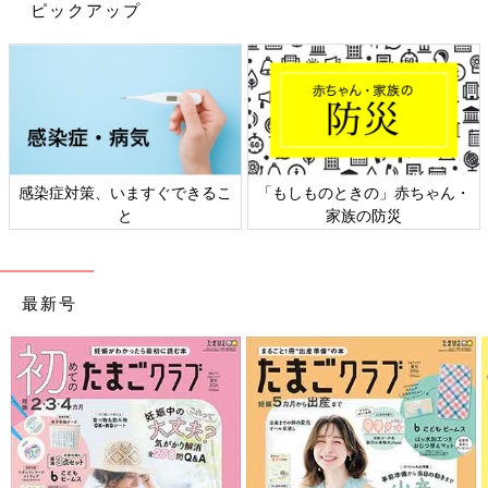
ピックアップ
健師など専門家の確保…と課題は多いですが、クラウドファンデ
ィングを通して、応援してくださった方々から「1人じゃない
よ」と言ってもらえたようで、心強かったですね。
ママだけでなく、家族みんなにとって癒やされる場
所に
感染症対策、いますぐできるこ
「もしものときの」赤ちゃん・
と
家族の防災
最新号