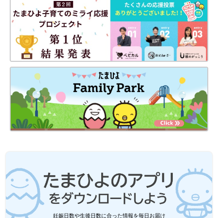
られましたか？」とお話しするようにしました。適度な距離感
で、何度か顔を合わせていると、ポロポロと不安や悩みが出てく
ることもあるので、育児相談の時間は大切にしましたし、今後も
続けたいと思います。
――利用された方で、印象に残っている方は？
高橋 リピーターさんも多くいらっしゃるんですけど、2人目が
生まれて、上のお子さんの
夜泣き
が始まって、ママはゆっくり睡
眠がとれない、というご家族がいらっしゃったんです。
夜、赤ちゃんをお預かりしますよね。上の子はパパとママを独り
占めできたからか、とても喜んだそうで、それから夜泣きをしな
くなった、っておっしゃっていました。
ママだけでなく、パパと上の子もリラックスできたのかなと、と
てもうれしかったエピソードです。
ママが自分で選んで利用する以外にも、パパや両親、友人からプ
レゼントしてもらった方や、札幌に里帰りしたけれど両親の負担
になるから利用するという方もいて、さまざまです。
どんな形であっても、産後ケアホテルを“ぜいたく”ではなく利用
妊娠日数や生後日数に合った情報を毎日お届け