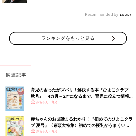
フォロワー数も最終的には2000人を超えて、人脈も広がってい
きました。
Recommended by
本当にありがたいことに、応援してくださる方が増え、それから
親子イベントを開催するようになり、経営、企画、産後ケアとそ
れぞれの分野の専門家の方たちにアドバイスをいただきながら、
ランキングをもっと見る
実績を積み上げていきました。
産後ケアホテルの試験的な宿泊プランから期間限定
オープンへ
関連記事
育児の困ったがズバリ！解決する本『ひよこクラブ
秋号』 4カ月～2才になるまで、育児に役立つ情報が
いっぱい！
赤ちゃん・育児
赤ちゃんのお世話まるわかり！『初めてのひよこクラ
ブ 夏号』〈巻頭大特集〉初めての授乳がうまくい
く！ おっぱい・ミルクの基本と夏のトラブル 解決テ
赤ちゃん・育児