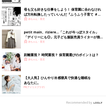
母も父も好きな仕事をしよう！ 保育園に合わなけれ
ば方向転換したっていいんだ『ふうふう子育て ＃
61』
赤ちゃん・育児
petit main、riziere…「これが今っぽスタイル」
iStock.com/itakayuki
「デイリーにも◎」元子ども服販売員ライターが推す
入園式のママスタイルというとファッションを気にするママは多
★セレモニーコーデ4選
赤ちゃん・育児
いですが、ヘアースタイルも案外と大切な要素です。ヘアースタ
イルも、ファッションと同じくかしこまり過ぎる必要はありませ
距離重視？ 時間重視？ 保育園選びのポイントは？
んが、きちんとした感じは必要です。ロングヘアなら束ねてヘア
赤ちゃん・育児
クリップなどで留めたり、セミロングならハーフアップスタイル
もおすすめです。おくれ毛を多くしておしゃれ感を出したい気持
ちはわかりますが、ママスタイルとしてはあまり相応しくありま
せん。まとめる時はすっきりまとめて、清潔感のあるヘアースタ
【大人気】ひんやり冷感寝具で快適な睡眠を
あなたに。
イルを目指しましょう。ショートヘアのママなら清潔感は問題あ
PR(アイリスプラザ)
りませんが、ともするとカジュアルな雰囲気になりがちです。せ
っかくの入園式ですから、ブローなどして整え、少しエレガント
な雰囲気をプラスしましょう。アクセサリー類にも気をつけたい
Recommended by
ところです。華美なものは入園式には不要ですから、小ぶりのも