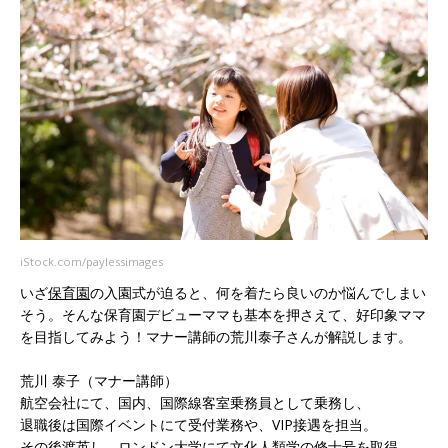
iStock.com/paylessimages
いざ
保育園
の入園式が迫ると、何を着たら良いのか悩んでしまい
そう。そんな保育園デビューママも基本を押さえて、好印象ママ
を目指してみよう！マナー講師の荒川泰子さんが解説します。
荒川 泰子（マナー講師）
航空会社にて、国内、国際線客室乗務員として乗務し、
退職後は国際イベントにて受付業務や、VIP接遇を担当。
その後渡英し、ロンドン大学にて文化人類学の修士号を取得。