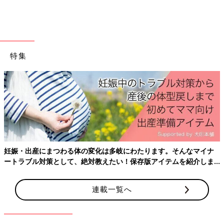
のやパール系がおすすめです。バッグなどの小物類も忘れがちな
のですが、チェックしておきましょう。特別なものを用意する必
要はありませんが、無地で飾りの無い保育園用のバッグなど用意
しておくと便利です。
入園式だからといってあまり気構える必要はありません。入園式
特集
前に見学にいった際に保育園の雰囲気を感じ取って、そこの園に
ふさわしい清潔感のあるママスタイルを目指しましょう。（文・
荒川 泰子／イメージコンサルタント）
https://profile.ne.jp/pf/yasukoarakawa/
関連記事
・
０～1歳までにやっておきたいこと
妊娠・出産にまつわる体の変化は多岐にわたります。そんなマイナ
ートラブル対策として、絶対教えたい！保存版アイテムを紹介しま
す。
連載一覧へ