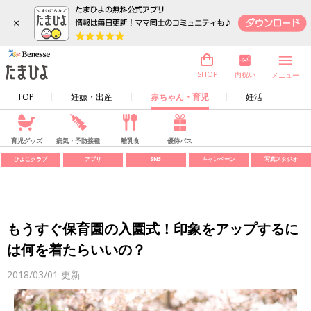
×
内祝い
SHOP
メニュー
TOP
妊娠・出産
赤ちゃん・育児
妊活
育児グッズ
病気・予防接種
離乳食
優待パス
ひよこクラブ
アプリ
SNS
キャンペーン
写真スタジオ
もうすぐ保育園の入園式！印象をアップするに
は何を着たらいいの？
2018/03/01
更新