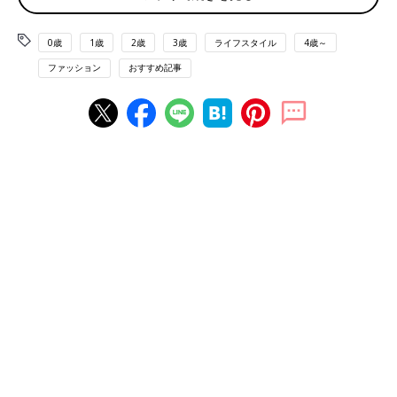
入園式のママスタイルと言うと、とかく小学校の入学式のような
0歳
1歳
2歳
3歳
ライフスタイル
4歳～
フォーマルなスーツスタイルを思い浮かべがちですが、保育園の
入園式ではそこまでフォーマルでなくても大丈夫です。まだまだ
ファッション
おすすめ記事
ママの手がかかる保育園の新入生。年齢によってはオムツ替えも
あり、ちょこちょこ動きまわる時期のお子さんを抱えるママには
フォーマルスーツは動きづらく、不便ですよね。ですから「いつ
もより、少しきちんとおしゃれ」を意識した服装で十分です。入
園式の主役はお子さんで、ママは保護者というサポーターですか
ら、何かあればすぐに対応できる装いを心がけましょう。そうい
う姿勢が保育園の先生方や、これからご一緒するママ友からも好
印象を持たれるポイントとなってきます。かっちりとしたスーツ
や華美なファッションだと周りから浮いてしまい、新たな保育園
生活の人間関係で出遅れてしまう可能性も。控えめなママスタイ
ルで好印象を与えて、お子さんもママも充実した保育園生活を目
指しましょう。
色や形はどこまでOKなの？