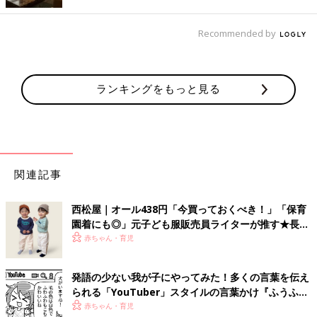
題ありません。形でいえば「パンツスタイルでも良いですか？」
という質問をよく頂きますが、パンツスタイルはOKです。保育
Recommended by
園の送り迎えに自転車を使う人も多いですから、パンツスタイル
を取り入れるママも多いでしょう。入園式だからといってスカー
トスタイルにこだわらず、パンツスタイル、ツーピーススタイ
ル、ワンピースいずれもママらしい清潔感があれば大丈夫です。
ランキングをもっと見る
スカートが短すぎたり、胸元が開きすぎていたりなど、露出が多
いと清潔感が損なわれてしまいますので注意しましょう。かしこ
まり過ぎる必要はありませんが、ジーンズやパーカーなどのカジ
ュアル過ぎるアイテムはNGです。
関連記事
意外と大事！ヘアースタイルと小物
西松屋｜オール438円「今買っておくべき！」「保育
園着にも◎」元子ども服販売員ライターが推す★長袖
Tシャツ5選
赤ちゃん・育児
発語の少ない我が子にやってみた！多くの言葉を伝え
られる「YouTuber」スタイルの言葉かけ『ふうふう
子育て ＃65』
赤ちゃん・育児