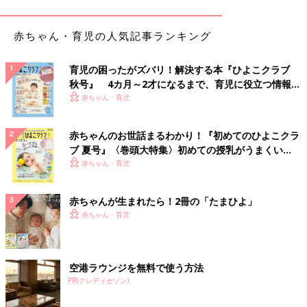
赤ちゃん・育児の人気記事ランキング
育児の困ったがズバリ！解決する本『ひよこクラブ
秋号』 4カ月～2才になるまで、育児に役立つ情報が
いっぱい！
赤ちゃん・育児
赤ちゃんのお世話まるわかり！『初めてのひよこクラ
ブ 夏号』〈巻頭大特集〉初めての授乳がうまくい
く！ おっぱい・ミルクの基本と夏のトラブル 解決テ
赤ちゃん・育児
ク
iStock.com/globalmoments
赤ちゃんが生まれたら！2冊の「たまひよ」
では、具体的にどんなスタイルが好ましいか見ていきましょう。
赤ちゃん・育児
まずは色についてですが、紺やグレー、ベージュ等のオーソドッ
クスな色を選べば間違いないでしょう。その他でも、蛍光色や色
味の強いものでなければ、薄いブルーやピンクでも大丈夫です。
空港ラウンジを無料で使う方法
黒はフォーマルな色ではありますが、喪の色でもあり暗いイメー
PR(クレディセゾン)
ジになってしまうので、全身黒コーディネートは避けましょう。
スカートやパンツなど、一部に黒のアイテムを取り入れるのは問