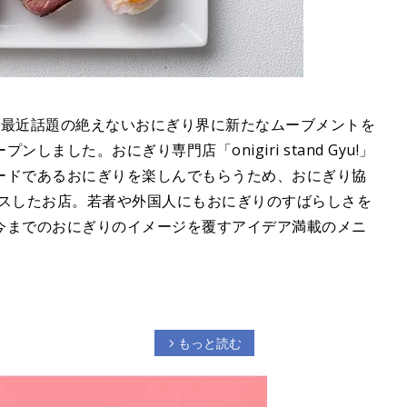
ど、最近話題の絶えないおにぎり界に新たなムーブメントを
ました。おにぎり専門店「onigiri stand Gyu!」
ードであるおにぎりを楽しんでもらうため、おにぎり協
プロデュースしたお店。若者や外国人にもおにぎりのすばらしさを
今までのおにぎりのイメージを覆すアイデア満載のメニ
もっと読む
arrow_forward_ios