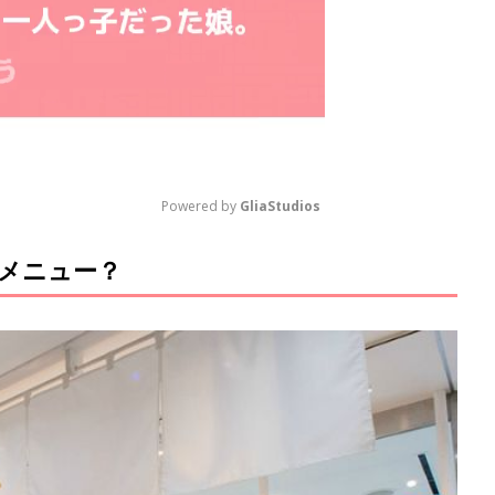
Powered by 
GliaStudios
なメニュー？
M
u
t
e