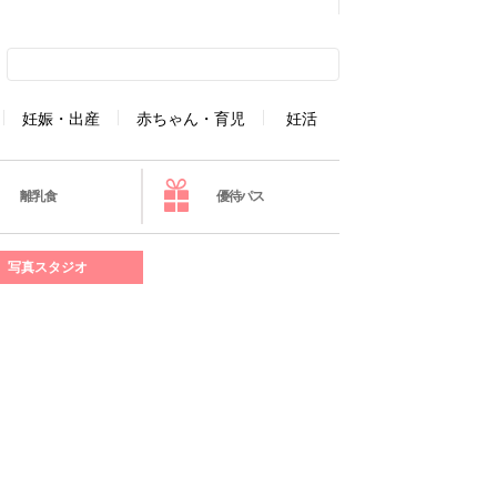
妊娠・出産
赤ちゃん・育児
妊活
離乳食
優待パス
写真スタジオ