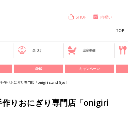
SHOP
内祝い
TOP
き
名づけ
出産準備
SNS
キャンペーン
りおにぎり専門店「onigiri stand Gyu！」
りおにぎり専門店「onigiri