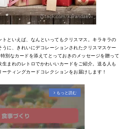
ントといえば、なんといってもクリスマス。キラキラの
そうに、きれいにデコレーションされたクリスマスケー
は、特別なカードを添えてとっておきのメッセージを贈って
欧生まれのレトロでかわいいカードをご紹介。送る人も
リーティングカードコレクションをお届けします！
もっと読む
arrow_forward_ios