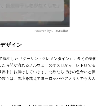
Powered by 
GliaStudios
りデザイン
M
u
t
して誕生した『ダーリン・クレメンタイン』。多くの美術
e
した時間が流れるノルウェーのオスロから、レトロでモ
世界中にお届けしています。北欧ならではの色合いと伝
の数々は、国境を越えてヨーロッパやアメリカでも大人