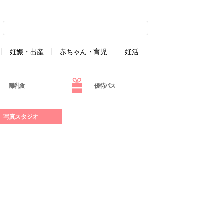
妊娠・出産
赤ちゃん・育児
妊活
離乳食
優待パス
写真スタジオ