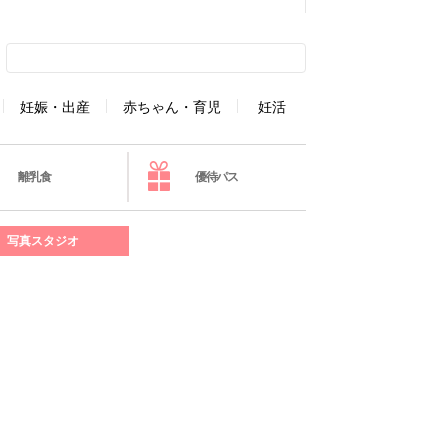
妊娠・出産
赤ちゃん・育児
妊活
離乳食
優待パス
写真スタジオ