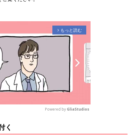
もっと読む
arrow_forward_ios
Powered by 
GliaStudios
付く
M
u