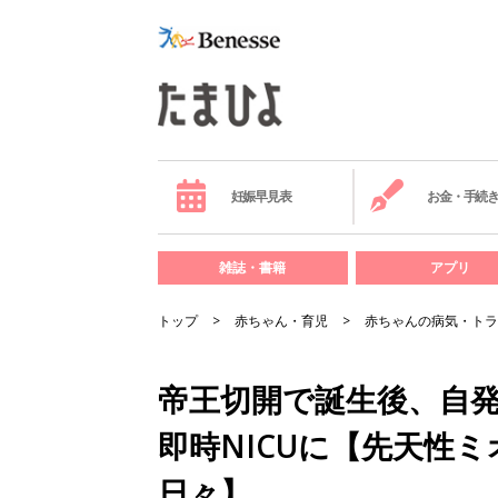
妊娠早見表
お金・手続
雑誌・書籍
アプリ
トップ
赤ちゃん・育児
赤ちゃんの病気・トラ
帝王切開で誕生後、自
即時NICUに【先天性
日々】