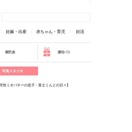
妊娠・出産
赤ちゃん・育児
妊活
離乳食
優待パス
写真スタジオ
先天性ミオパチーの息子・富士くんとの日々】