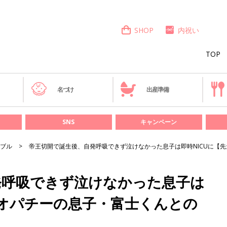
SHOP
内祝い
TOP
き
名づけ
出産準備
SNS
キャンペーン
ブル
帝王切開で誕生後、自発呼吸できず泣けなかった息子は即時NICUに【
発呼吸できず泣けなかった息子は
ミオパチーの息子・富士くんとの