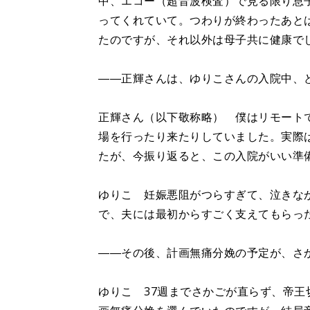
中、エコー（超音波検査）で見る限り息
ってくれていて。つわりが終わったあと
たのですが、それ以外は母子共に健康で
――正輝さんは、ゆりこさんの入院中、
正輝さん（以下敬称略） 僕はリモート
場を行ったり来たりしていました。実際
たが、今振り返ると、この入院がいい準
ゆりこ 妊娠悪阻がつらすぎて、泣きな
で、夫には最初からすごく支えてもらっ
――その後、計画無痛分娩の予定が、さ
ゆりこ 37週までさかごが直らず、帝