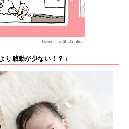
Powered by 
GliaStudios
より胎動が少ない！？」
M
u
t
e