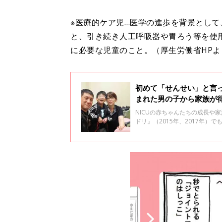
※医療的ケア児…医学の進歩を背景として
と、引き続き人工呼吸器や胃ろう等を使
に必要な児童のこと。（厚生労働省HPよ
初めて「せんせい」と言っ
まれた男の子から家族が
島勝昭】
NICUの赤ちゃんたちの成長や
ドリ』（2015年、2017年）
立こども医療センター周産期医
異常を持って生まれた赤ちゃん