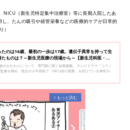
、NICU（新生児特定集中治療室）等に長期入院したあ
用し、たんの吸引や経管栄養などの医療的ケアが日常的
り）
たのは16歳、最初の一歩は17歳。遺伝子異常を持って生
得たものは？～新生児医療の現場から～【新生児科医・豊
家族のかかわりについて、専門家に聞く短期連載。 テレビドラマ『コウノ
でも監修を務め、地元の小中高校で「NICU命の授業」を続けている神奈川県
療センターの豊島勝昭先生に話を聞きます。第３回は、染色体や遺伝子の
の成長とその家族のかかわりについてです。
もっと読む
arrow_forward_ios