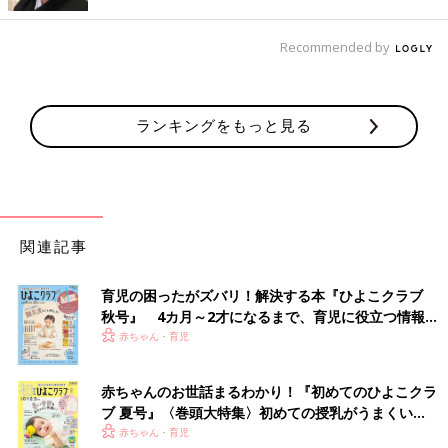
家からは2軍のぬいぐるみを1匹。旅の途中になくしたり、汚した
としてもダメージが少ないように、お気に入りのおもちゃは絶対
Recommended by
に持って行かないようにしています。
もっとも不安なのはまだ
1歳
の三女です。一応お下がりのタブレ
ランキングをもっと見る
ットはあって、彼女が好きな映画や動画はダウンロードしてあり
ます。でもやっぱりすぐ飽きちゃうから長時間のフライトはとて
も心配。そんな中で購入したのは吸盤タイプのおもちゃ！窓やテ
ーブルにくっつけて遊んだり、吸盤同士をつなげて形を作ったり
と遊び方はさまざま。マスキングテープも何ロールかゲット！こ
ちらも単純に貼ったり剥がしたりを楽しめるほか、ぐるぐる巻き
関連記事
にしたおもちゃを取り出すゲームなど。まだ塗り絵は早いけど、
きょうだいのまねをするのが好きなため、水でふけるクレヨンと
育児の困ったがズバリ！解決する本『ひよこクラブ
小さなノートも購入しました。家からは動物のフィギュアと空気
秋号』 4カ月～2才になるまで、育児に役立つ情報が
でふくらませる飛行機など多数選択しました。
いっぱい！
赤ちゃん・育児
赤ちゃんのお世話まるわかり！『初めてのひよこクラ
周囲に迷惑をかけないために…子どもたちとのルー
ブ 夏号』〈巻頭大特集〉初めての授乳がうまくい
ル確認はしっかりと
く！ おっぱい・ミルクの基本と夏のトラブル 解決テ
赤ちゃん・育児