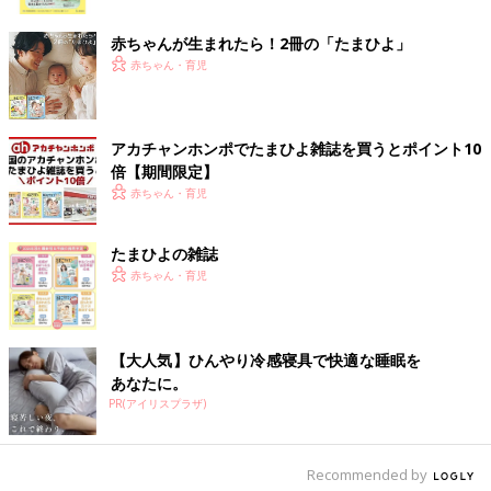
ク
機内持ち込みのおもちゃなどが決まったら、次は子どもたちとル
赤ちゃんが生まれたら！2冊の「たまひよ」
ールの確認をします。
赤ちゃん・育児
タブレットなどの電子機器を使うためには必ず先にお昼寝をする
こと。そうすると、早く使いたい子どもたちは早めの段階で寝ま
す。運がよければそのままほとんどのフライト時間が睡眠時間
に！やったー！
アカチャンホンポでたまひよ雑誌を買うとポイント10
まだ眠くない場合はほかに持ってきたもので遊んでもOK。ただ
倍【期間限定】
し、必ず1種類ずつ限定にしています。狭い機内の中でどんどん
赤ちゃん・育児
出しちゃうとなくしものも増えたり、まわりにも迷惑をかけてし
まうから。
たまひよの雑誌
そして最後はいちばん私が神経を使うルールです。
赤ちゃん・育児
それが、絶対に前の席には触らないこと！
前の席を蹴（け）らないのは当たり前ですが、必要以上に座席ポ
ケットを触らない。テーブル使うときは揺らさないなど。
【大人気】ひんやり冷感寝具で快適な睡眠を
子供が泣いてしまうのはコントロールできないけど、そのほかで
あなたに。
周りに迷惑をかけないようにと常に気を張っています。
PR(アイリスプラザ)
飛行機さえ乗りきってしまえば、あとは楽しい夏休みの旅のはじ
まり！今年も思いっきり遊びまくります！
Recommended by
文・写真／山田ローラ 構成／たまひよONLINE編集部