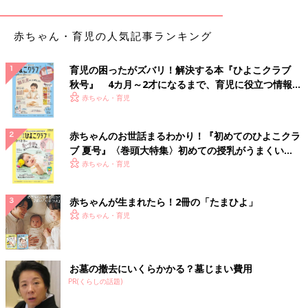
つもどれだけ機内スクリーンに助けられてるかバレてしまう。
笑) 。上空でもWi-Fiはあるみたいなので普段から利用しているタ
ブレットでなんとかなりそうだけど…あー！不安だー！
赤ちゃん・育児の人気記事ランキング
ってことで早速主婦の味方、
100均
へゴー！！
育児の困ったがズバリ！解決する本『ひよこクラブ
飛行機に持ち込む荷物は最小限に抑えたい私。おもちゃ等は子ど
秋号』 4カ月～2才になるまで、育児に役立つ情報が
も1人につき、フリーザーバッグ1つまでと決めています。
いっぱい！
赤ちゃん・育児
まずは年長さんたち。2年生2人組は製作がとても好きなので小さ
なスケッチブックと色鉛筆をゲット！ほかには折り紙と折り紙の
赤ちゃんのお世話まるわかり！『初めてのひよこクラ
本。普通のテープより粘着が弱いマスキングテープなど、作品を
ブ 夏号』〈巻頭大特集〉初めての授乳がうまくい
作るのに必要なものを次々と選択。そのほかにも息子たちには家
く！ おっぱい・ミルクの基本と夏のトラブル 解決テ
赤ちゃん・育児
から小さな車を数台と、長女にはお人形をセレクト。
ク
フリーザーバッグに入らない、私からの持ち物としては学年のド
リルと本を1冊。勉強してほしい一心で入れたけど…たぶんしな
赤ちゃんが生まれたら！2冊の「たまひよ」
いだろうな～笑。
赤ちゃん・育児
3歳の次女はおままごと遊びがとても上手！とくにおもちゃがな
くてもすぐにイマジネーションを使って勝手に遊んでいるので、
お墓の撤去にいくらかかる？墓じまい費用
実はいちばん買い物するときに困るのです。好きなキャラクター
PR(くらしの話題)
の絵本、水でふけるクレヨン(めっちゃ大事！)、 シールブックを
数冊におままごと用のお鍋や野菜を購入。