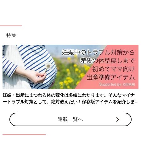
●記事の内容は2024年7月の情報で、現在と異なる場合がありま
す。
「スーパーのレジで息子が大声でお喋り
特集
しだして…」「新幹線で降りるのに苦戦
していたら」子連れのお出かけで、緊張
子どもを連れての外出は何かと気を遣います
の瞬間にあの人が…
が、予想外のことが起こると公共の交通機関な
どでは特に困るものです。でも、そんな時に温
かな言葉をかけられると、うれしいものですよ
ね。そんな、うれしかったエピソードを「たま
山田ローラ
ひよ」アプリユーザーに聞くとともに、子育て
アドバイザーの高祖常子さんに、気持ちよく親
子で交通機関を使うポイントや周囲への配慮な
PROFILE
どについて聞きました。
妊娠・出産にまつわる体の変化は多岐にわたります。そんなマイナ
タレント・コラムニスト。1988年9月23日生まれ。アメリカ・ア
ートラブル対策として、絶対教えたい！保存版アイテムを紹介しま
イオワ州出身の日米ハーフ。アメリカで大学を卒業後、日本でモ
す。
デルデビュー。2015年3月にラグビー選手の山田章仁さんと結
婚、2016年9月に男女の
双子
を出産。2020年9月に二女、2022年
連載一覧へ
9月に第4子となる三女をハワイで出産し、1男3女の子育て中。
2023年から拠点を日本に移し、現在は、
「ももち浜ストア」
の
金曜日レギュラー、
「やまだんち」
の2番組に出演中です。