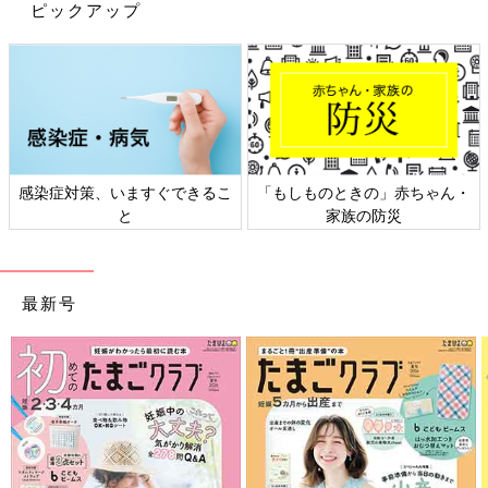
ピックアップ
Instagram（＠laura_elina_ymd）
オフィシャルブログ
前の話
次の話
山田ローラ、山田家
一覧
山田ローラ、山田家の
感染症対策、いますぐできるこ
「もしものときの」赤ちゃん・
キッズの食事事情。
アメリカでの夏休み。
偏食、小食、食べム
最強の室内遊び場を発
と
家族の防災
ラ、食べ過ぎ…今で
見！親にとっても最高
も食事の時間は闘い
の場所！
です！
最新号