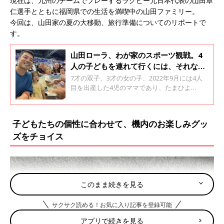
現在は、九州のチームでプレーするラグビー元日本代表の山田章
仁選手とともに福岡県での生活を満喫中の山田ファミリー。
今回は、山田家の夏の大移動、旅行準備についてのリポートで
す。
山田ローラ、わが家のスポーツ観戦。4
人の子どもを連れて行くには、それなり
の準備と心構えが必要です
7才の双子、3才の女の子、2022年9月には4人
目を出産した4児のママであり、たまひよ
ONLINEの連載が人気の山田ローラさん。現在
は、九州のチームでプレーするラグビー元日本
代表の山田章仁選手とともに福岡県での生活を
子どもたちの個性に合わせて、機内のお楽しみグッ
満喫中の山田ファミリー。今回は、子どもたち
ズをチョイス
それぞれの、個性あふれる寝つくときのスタイ
ルをリポートしてくれました。
このまま続きを見る
サクサク読める！お気に入り記事を登録可能
アプリで続きを見る