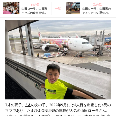
前の話
次の話
山田ローラ、山田家
一覧
山田ローラ、山田家の
キッズの食事事情。
アメリカでの夏休み。
偏食、小食、食べム
最強の室内遊び場を発
ラ、食べ過ぎ…今で
見！親にとっても最高
も食事の時間は闘い
の場所！
です！
7才の双子、
3才
の女の子、2022年9月には4人目を出産した4児の
ママであり、たまひよONLINEの連載が人気の山田ローラさん。