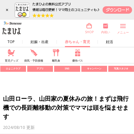
×
内祝い
SHOP
メニュー
TOP
妊娠・出産
赤ちゃん・育児
妊活
育児グッズ
病気・予防接種
離乳食
優待パス
ひよこクラブ
アプリ
SNS
キャンペーン
写真スタジオ
山田ローラ、山田家の夏休みの旅！まずは飛行
機での長距離移動の対策でママは頭を悩ませま
す
2024/08/10
更新