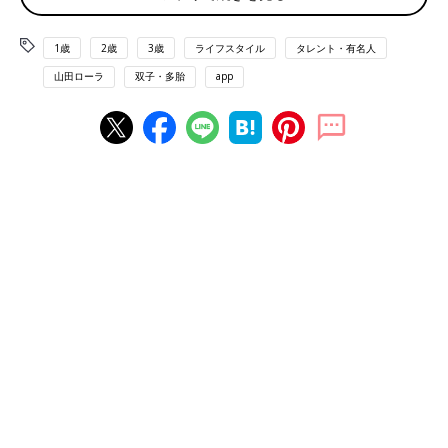
1歳
2歳
3歳
ライフスタイル
タレント・有名人
山田ローラ
双子・多胎
app
長距離移動は事前の下準備が大変！
夏が大好きな山田家！子どもたちが夏休みに入ったと同時に全力
で遊べるために何カ月も前からいろいろと計画しています。今年
もアメリカへ1カ月ほど行く予定なので、下準備がとても大変！
その中でも長時間の飛行機がいちばん神経を使います。年齢がバ
ラバラな子どもたちにいかに快適にフライトを過ごしてもらうの
かをずっと考えています。
今回は成田空港からサンフランシスコまでの約10時間。普段だっ
たら席にテレビモニターなどがついている機体。操作ができる大
きい子たちはそこまで準備しなくてもなんとかなります。ところ
が今回はモニターがないとのことで、私は脳内プチパニック(い