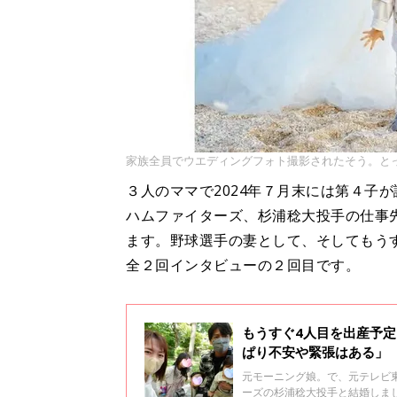
家族全員でウエディングフォト撮影されたそう。と
３人のママで2024年７月末には第４子
ハムファイターズ、杉浦稔大投手の仕事
ます。野球選手の妻として、そしてもう
全２回インタビューの２回目です。
もうすぐ4人目を出産予
ぱり不安や緊張はある」
元モーニング娘。で、元テレビ東
ーズの杉浦稔大投手と結婚しまし