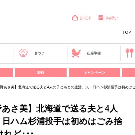
SHOP
内祝い
TOP
き
名づけ
出産準備
SNS
キャンペーン
野あさ美】北海道で送る夫と4人の子どもとの生活。夫・日ハム杉浦投手は初めはご
野あさ美】北海道で送る夫と4人
・日ハム杉浦投手は初めはごみ捨
れど･･･