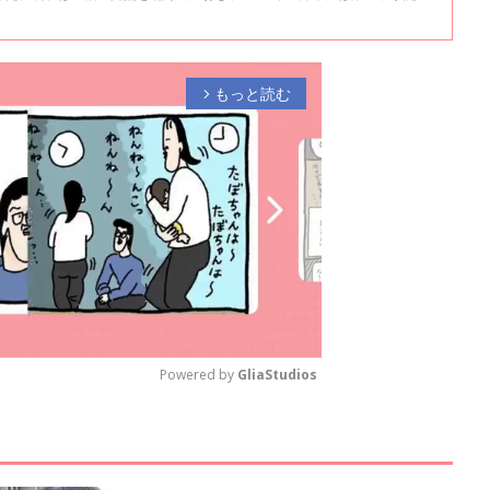
海道での３人の子育てについて詳しく話を聞きました。全２回インタビュ
もっと読む
arrow_forward_ios
Powered by 
GliaStudios
ュ
M
u