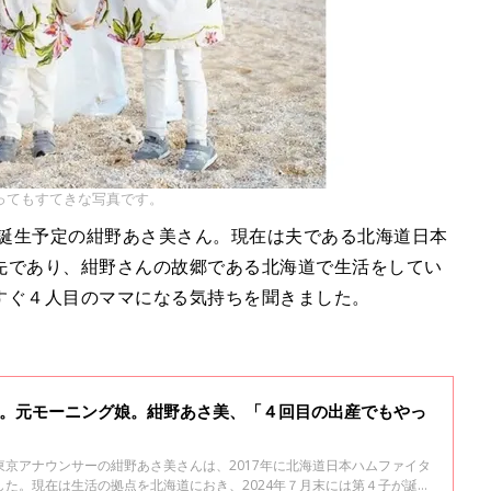
ってもすてきな写真です。
が誕生予定の紺野あさ美さん。現在は夫である北海道日本
先であり、紺野さんの故郷である北海道で生活をしてい
すぐ４人目のママになる気持ちを聞きました。
定。元モーニング娘。紺野あさ美、「４回目の出産でもやっ
京アナウンサーの紺野あさ美さんは、2017年に北海道日本ハムファイタ
た。現在は生活の拠点を北海道におき、2024年７月末には第４子が誕生