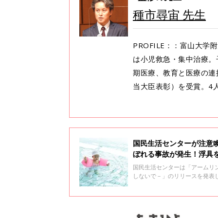
種市尋宙 先生
PROFILE：：富山大
は小児救急・集中治療。
期医療、教育と医療の連
当大臣表彰）を受賞。4
国民生活センターが注意
ぼれる事故が発生！浮具
国民生活センターは「アームリ
しないで－」のリリースを発表
に、溺水事故の原因や子ども用