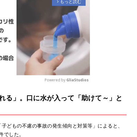
もっと読む
arrow_forward_ios
Powered by 
GliaStudios
れる」。口に水が入って「助けて～」と
M
u
t
e
た「子どもの不慮の事故の発生傾向と対策等」によると、
6件でした。