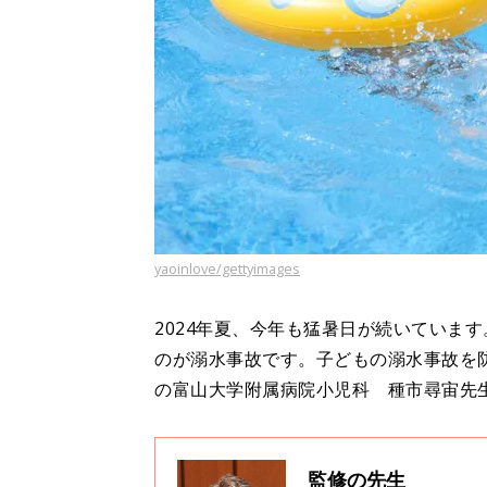
yaoinlove/gettyimages
2024年夏、今年も猛暑日が続いていま
のが溺水事故です。子どもの溺水事故を
の富山大学附属病院小児科 種市尋宙先
監修の先生