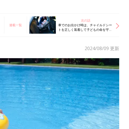
次の話
連載一覧
車でのお出かけ時は、チャイルドシー
トを正しく装着して子どもの命を守っ
て！抱っこ乗車で事故にあい、腸に穴
が開いた事故例も【小児救急医】
2024/08/09
更新