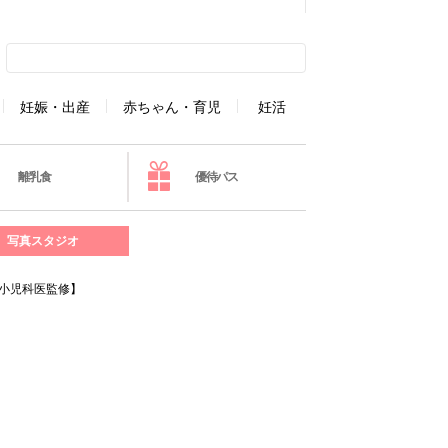
妊娠・出産
赤ちゃん・育児
妊活
離乳食
優待パス
写真スタジオ
小児科医監修】