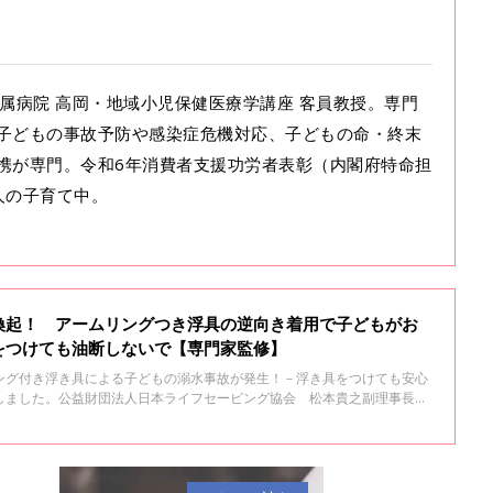
学附属病院 高岡・地域小児保健医療学講座 客員教授。専門
子どもの事故予防や感染症危機対応、子どもの命・終末
携が専門。令和6年消費者支援功労者表彰（内閣府特命担
人の子育て中。
喚起！ アームリングつき浮具の逆向き着用で子どもがお
をつけても油断しないで【専門家監修】
ング付き浮き具による子どもの溺水事故が発生！－浮き具をつけても安心
しました。公益財団法人日本ライフセービング協会 松本貴之副理事長
浮具の選び方について聞きました。