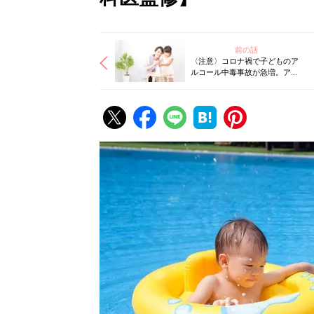
前の話
〈注意〉コロナ禍で子どものア
ルコール中毒事故が急増。アル
コール消毒剤、小さじ１杯で命
の危険性も【小科医】