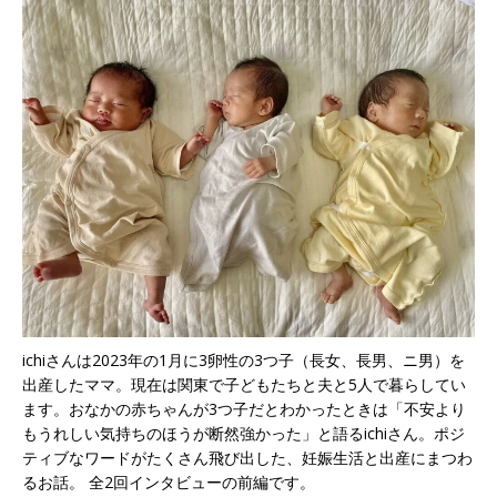
ichiさんは2023年の1月に3卵性の3つ子（長女、長男、ニ男）を
出産したママ。現在は関東で子どもたちと夫と5人で暮らしてい
ます。おなかの赤ちゃんが3つ子だとわかったときは「不安より
もうれしい気持ちのほうが断然強かった」と語るichiさん。ポジ
ティブなワードがたくさん飛び出した、妊娠生活と出産にまつわ
るお話。 全2回インタビューの前編です。