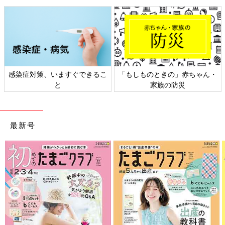
ichi それがなかったんですよね。いろいろな症状は起きつつ
も、3つ子妊娠に対しての不安はまったくなかったんです。
というのも、基本自宅安静ではあったのですが、妊娠経過自体は
驚くほど順調で。途中ヒヤッとするような経験もなく、過ごすこ
感染症対策、いますぐできるこ
「もしものときの」赤ちゃん・
とができました。一般的に3つ子妊婦の管理入院は3カ月以上する
と
家族の防災
ことが多いそうなのですが、私の場合、管理入院は
出産予定日
の
1カ月前からで、それも念のため。母が「もしも何かあったら困
るから入院させてください」ってお願いして入院することに。私
よりも母のほうがいろいろと心配していました。
最新号
大人数のスタッフに囲まれた出産の日。小児科医も
6人体制と万全！