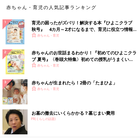
る？」なんて雑談をしたことも。ただ、当時は自分のまわりに双
赤ちゃん・育児の人気記事ランキング
子さえいたことがなかったので、まさか本当に3つ子を授かると
は！と驚きました。
育児の困ったがズバリ！解決する本『ひよこクラブ
秋号』 4カ月～2才になるまで、育児に役立つ情報が
――おなかの赤ちゃんが3つ子だとわかったときはどのような気
いっぱい！
赤ちゃん・育児
持ちでしたか？
赤ちゃんのお世話まるわかり！『初めてのひよこクラ
ichi 不安はほとんどなく、うれしい気持ちが大きかったです
ブ 夏号』〈巻頭大特集〉初めての授乳がうまくい
ね。早速、夫に“LINE”で伝えると、「え？」とまず返信が。とに
く！ おっぱい・ミルクの基本と夏のトラブル 解決テ
赤ちゃん・育児
かく驚いた様子でした。だけど、ものすごく喜んでくれて。超ハ
ク
イリスクな3つ子妊娠と説明はされましたが、夫も私も前向きな
ことばかり考えていました。
赤ちゃんが生まれたら！2冊の「たまひよ」
赤ちゃん・育児
実はそれ以前から夫婦間で「将来何人子どもほしい？」という話
をときどきしていたのですが、そのたびに私は「絶対3人！」と
話していたんです。私自身が3人きょうだいの末っ子で、にぎや
お墓の撤去にいくらかかる？墓じまい費用
かで楽しかった思い出があるからなのですが、夫は「ichiの3人欲
PR(くらしの話題)
しいという気持ちが強すぎて3人同時に来たか！」と思ったそう
です（笑）。