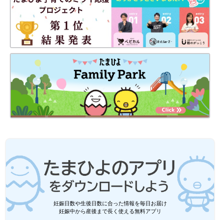
ichi 本当にそうです！ただ1月初旬は3連休も……。これがまた
よりによって連休前の金曜に私の体が限界にきてしまって…。3
連休におなかの張りを止める薬を使いながら、連休が明けるのを
待ったので、とてもヒヤヒヤしました。もとは35週1日に出産す
る予定でスケジュールが組まれていましたが、先生がもう少し早
いほうがいいと判断し、2日前倒しに。無事、マンパワーもそろ
い、手術の日を迎えることができました！
当日は手術室に行くと、本当に人が大勢いて、びっくり。先ほど
言ったように小児科の先生たちもたくさんいたり、研修医の方々
が見学に来ていたり。
大変だったのが、手術前の麻酔注射です。おなかがあまりにも大
きいので、背中を丸められず、なかなか打つことができなかった
んです。最終的には男性スタッフ4人で私の身体を抑えてもら
い、無事に打つことができました。
妊娠日数や生後日数に合った情報を毎日お届け
――それは苦労しましたね。ちなみにご家族はみなさん総出とい
妊娠中から産後まで長く使える無料アプリ
う感じですか？