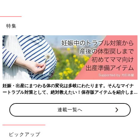
――脳貧血は出産まで続いたのでしょうか？
ichi 中期ごろがピークで後期にはよくなりました。しかし今度
特集
はおなかが大きいのが負担に。妊娠30週あたりからはおなかが重
くて横になると肺が圧迫されて呼吸することも大変でした。だか
ら、最後1週間は座って寝ていましたね！ちなみに体重は妊娠前
のプラス18kg、腹囲は34週0日で114cmまで到達しました。
――腹囲114cmは3つ子ちゃんならではですね。胎動もすごそ
う！
ichi すごかったです！私の場合、子どもたちが縦に3人入って
妊娠・出産にまつわる体の変化は多岐にわたります。そんなマイナ
いたんですけど、いちばん下にいた長女は夜中に私の膀胱（ぼう
ートラブル対策として、絶対教えたい！保存版アイテムを紹介しま
こう）のあたりを蹴（け）るので、30分に1回はトイレに。いち
す。
ばん上にいたニ男は、これまたいい感じに胃のあたりを蹴ってく
連載一覧へ
るので、その度に気持ち悪くなっていました（苦笑）。
――お話を聞いているとやはり3つ子妊娠って大変だなぁと感じ
ます。先ほどなんとかなるとポジティブに考えていたと話されて
ピックアップ
いましたが、週数を追うごとに不安は出てきましたか？