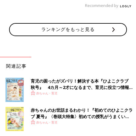
両家の両親にも報告したところ、みんな「えーーーー！」と驚き
Recommended by
を隠せない様子でしたが、すごく喜んでくれました！
3つ子妊娠を受け入れてくれる施設がなかなか見つ
ランキングをもっと見る
からず…
関連記事
育児の困ったがズバリ！解決する本『ひよこクラブ
秋号』 4カ月～2才になるまで、育児に役立つ情報が
いっぱい！
赤ちゃん・育児
赤ちゃんのお世話まるわかり！『初めてのひよこクラ
ブ 夏号』〈巻頭大特集〉初めての授乳がうまくい
く！ おっぱい・ミルクの基本と夏のトラブル 解決テ
赤ちゃん・育児
ク