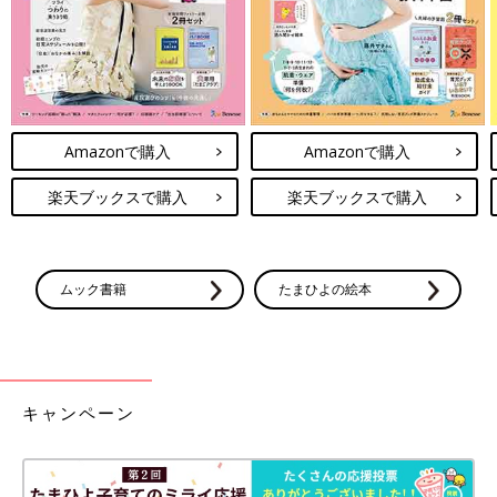
Amazonで購入
Amazonで購入
楽天ブックスで購入
楽天ブックスで購入
生まれてすぐの3人。左から長女が2183g、長男が1975g、ニ男が2203gで誕生
――出産のときの様子を教えてください。
ムック書籍
たまひよの絵本
ichi 出産は2023年の1月、34週6日で
帝王切開
を行いました。実
はその前から腰の限界が来ていて、産むか産まないかの話を医師
としていたんです。だけど、ちょうど年末年始をはさむので、小
児科の先生たちがたりないと言われまして…。出産には産科の先
キャンペーン
生のほかに小児科の先生が6人も必要だったんです。
――3つ子を迎えるにはそれだけの人員がいるのですね。年末年
始に
陣痛
が始まったりしなくてよかったです。