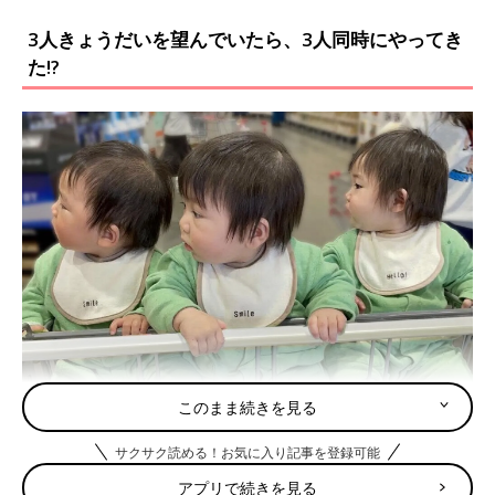
3人きょうだいを望んでいたら、3人同時にやってき
た!?
このまま続きを見る
サクサク読める！お気に入り記事を登録可能
「もともと性別にはとくにこだわりなく、どちらでもよかったです。ただ、性別が
わかったときは女の子と男の子の両方がいるので、バランス取れてよいなと思いま
アプリで続きを見る
した」（ichiさん）