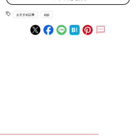
――妊娠がわかったときの状況を教えてください。
おすすめ記事
app
ichiさん（以下敬称略） 妊娠したのは結婚2年目のとき。私たち
夫婦は関東出身ですが、当時は彼の仕事の都合で大阪に住んでお
り、私も仕事をしていました。妊娠がわかったのは週数で言う
と、3週ごろのことです。月経の予定日前でしたが、自転車に乗
っていたら突然めまいがして、転倒しそうになったんです。妊活
をしていたし、過去に経験のない身体の異変だったので、もしか
して？と思い妊娠検査薬を試してみることに。すると、くっきり
と陽性が！かなり早い時期でしたが、多胎の影響で早くからホル
モン値が高く、妊娠検査薬も反応したようです。
産婦人科
にかか
ると、初診から多胎であることを指摘され、最初は3つ子か4つ子
と言われましたが、6週のときに3つ子と確定しました。
私、もともと生理不順で多嚢胞性卵巣症候群（たのうほうせいら
んそうしょうこうぐん）と診断されており、妊娠がしにくい体質
なんです。そのため、産婦人科に通って、排卵誘発剤を使用して
のタイミング療法に取り組んでいました。排卵誘発剤を使うと、
多胎
妊娠になる確率が上がることは事前に知っていたので、治療
のことを伝えていた自分の両親に「3つ子や4つ子だったらどうす