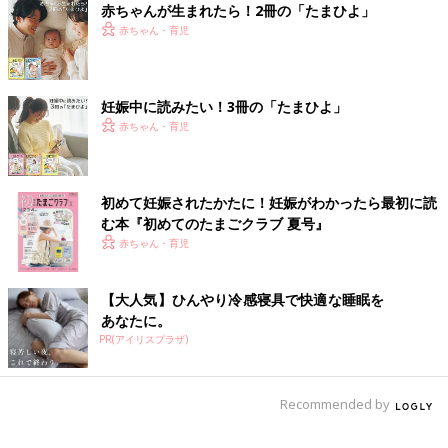
赤ちゃんが生まれたら！2冊の「たまひよ」
「出産する少し前に撮影した写真。ここまで大きくなると、おなかの皮膚感覚はな
くなってしまいました！」(ichiさん)
赤ちゃん・育児
――3つ子妊娠で大変だったことはどんなことですか？
ichi 1つめに受け入れてくれる産院がなかなか見つからなかった
妊娠中に読みたい！3冊の「たまひよ」
ことです。当時住んでいた大阪で不妊治療した病院のスタッフさ
赤ちゃん・育児
んがいくつか私の受け入れ先を探してくれて、NICUのある施設
に5件ほど問い合わせてくれたのですが、3人同時の受け入れはど
こも難しく、全部断られてしまいました。そのあと、自分でも探
初めて妊娠されたかたに！妊娠がわかったら最初に読
してみましたが、結局見つからず…。最終的には関東の実家近く
む本『初めてのたまごクラブ 夏号』
の大学病院にかかることに。仕事はすぐに退職し、妊娠12週ごろ
赤ちゃん・育児
に実家に里帰り。夫とは別々で暮らしていました。
【大人気】ひんやり冷感寝具で快適な睡眠を
また、2つめに中期ごろに脳貧血がひどくなったことも大変でし
あなたに。
たね。毎食後に血液が消化管に流れていってしまうため、脳貧血
PR(アイリスプラザ)
から倦怠（けんたい）感とめまいが起きるのですが、これが本当
につらくて…。しかも当時、3人に栄養が取られるので1日8食、
成人男性以上の量を食べていたから、1日に何回も起きてしま
Recommended by
う。おなかがすいて食べるけど、そのあとは動けないし、話もで
きないし、顔は真っ青でした。