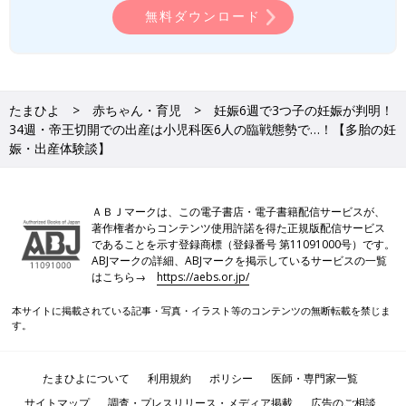
無料ダウンロード
ichi いえ、出産時はコロナ禍の影響もあり、夫のみが付き添い
を許されました。ただ、帝王切開なので手術室には入れず。その
日、もともと1時間を予定していた手術時間が、結局、4時間にな
ったんですけど、夫は私たちに何かあったのではないかとすごく
たまひよ
赤ちゃん・育児
妊娠6週で3つ子の妊娠が判明！
心配したようです。気持ちが落ち着かないせいで、何度も何度も
34週・帝王切開での出産は小児科医6人の臨戦態勢で…！【多胎の妊
廊下を往復したと話していました。
娠・出産体験談】
――ドラマのようですね！
ichi そうなんです。私宛てに”LINE”もたくさん送ったそう
ＡＢＪマークは、この電子書店・電子書籍配信サービスが、
著作権者からコンテンツ使用許諾を得た正規版配信サービス
で…。私のスマホはその夫に預けていたんで、チェックできるわ
であることを示す登録商標（登録番号 第11091000号）です。
けがないんですけどね（笑）。夫はいつも冷静で取り乱したりし
ABJマークの詳細、ABJマークを掲示しているサービスの一覧
ない人なので、よほど心配だったんだろうなぁと思いますね。
はこちら→
https://aebs.or.jp/
――赤ちゃんたちが生まれた瞬間はどんな感じでしたか？
本サイトに掲載されている記事・写真・イラスト等のコンテンツの無断転載を禁じま
す。
ichi まず長女が生まれて、1分後に長男が、3分後にニ男が生ま
れました。結局、無事でしたが、長女は泣かなかったので、とて
たまひよについて
利用規約
ポリシー
医師・専門家一覧
も心配しました。3人はそのまますぐ処置室へ行き、そのあと、
サイトマップ
調査・プレスリリース・メディア掲載
広告のご相談