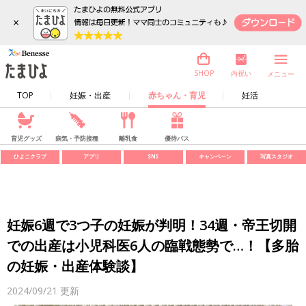
×
内祝い
SHOP
メニュー
TOP
妊娠・出産
赤ちゃん・育児
妊活
育児グッズ
病気・予防接種
離乳食
優待パス
ひよこクラブ
アプリ
SNS
キャンペーン
写真スタジオ
妊娠6週で3つ子の妊娠が判明！34週・帝王切開
での出産は小児科医6人の臨戦態勢で…！【多胎
の妊娠・出産体験談】
2024/09/21
更新