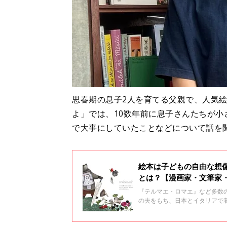
思春期の息子2人を育てる父親で、人気絵
よ」では、10数年前に息子さんたちが
で大事にしていたことなどについて話を
絵本は子どもの自由な想
とは？【漫画家・文筆家
『テルマエ・ロマエ』など多数
の夫をもち、日本とイタリアで
た。20代後半になるヤマザキ
た絵本について思うことを聞き