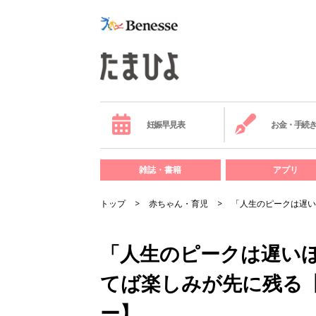
妊娠早見表
お金・手続
雑誌・書籍
アプリ
トップ
赤ちゃん・育児
「人生のピークは遅い
「人生のピークは遅い
てば楽しみが先に残る
ー】