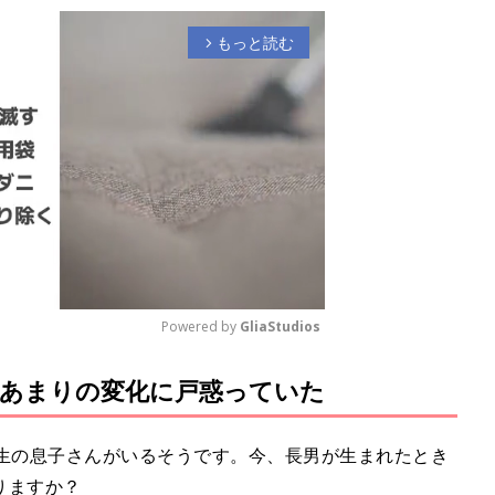
もっと読む
arrow_forward_ios
Powered by 
GliaStudios
あまりの変化に戸惑っていた
M
u
t
年生の息子さんがいるそうです。今、長男が生まれたとき
e
りますか？