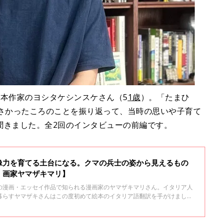
本作家のヨシタケシンスケさん（5
1歳
）。「たまひ
小さかったころのことを振り返って、当時の思いや子育て
聞きました。全2回のインタビューの前編です。
像力を育てる土台になる。クマの兵士の姿から見えるもの
・画家ヤマザキマリ】
の漫画・エッセイ作品で知られる漫画家のヤマザキマリさん。イタリア人
暮らすヤマザキさんはこの度初めて絵本のイタリア語翻訳を手がけまし
さんの息子さんを子育てしていたときの絵本のエピソードや、初翻訳となっ
ました。全３回のインタビューの１回目です。