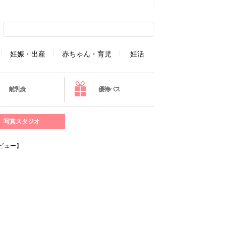
妊娠・出産
赤ちゃん・育児
妊活
離乳食
優待パス
写真スタジオ
ビュー】