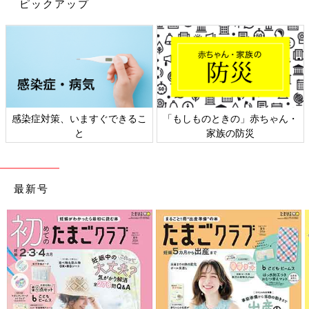
ピックアップ
ちゃん・
日本外来小児科学会リーフレッ
六星占術 細木かおりさ
ト検討会
相談
最新号