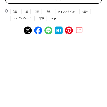
す」
0歳
1歳
2歳
3歳
ライフスタイル
4歳～
今日は「ダメな日宣言」
ウィメンズパーク
家事
app
「毎月、夫に『今日はダメな日』と宣言して何もしません。夫に
どうにかしてもらいます。夫が不在で子どもだけの日のために、
冷凍食品やレトルトをストックしてすませてもらっています」
お弁当を買いに行きます
「生理休暇があるほどなので、体調が悪い時は家事もしなくてい
い日だと思います。もちろん、できることはやってもいいけど。
簡単なものを作るのもそもそも立っているのが辛いので無理。出
前でもいいのですが高いんですよね〜」
簡単炊き込みご飯を作ってあとはお任せ
「炊飯器に米と、適当な野菜をキッチンバサミで切って入れ、冷
凍庫の肉、もしくは海鮮類もそのまま入れて炊き込みにしちゃい