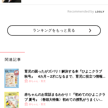
と絶対に頑張りすぎないほうがいいと思います。
１日くらい掃除しなくても、夕飯を作らずデリバリーを頼んで
Recommended by
も、『誰が怒るの？』というくらいのことです。ですから体調が
悪い時ややる気が起きない時は、夫や家族に『今日はできませ
ん』と言っていいと思います。
ランキングをもっと見る
女性は子育てや主婦業で、手を抜くことに対して『母親失格じゃ
ない？』『多少の無理をしてでも私がやるべき』と自分を追い込
んでしまいがちですが、その考えをまずやめることが大事ではな
いでしょうか。
特に産後など若い時の無理は、更年期以降にやってくるそうで
関連記事
す。うちの夫には、『若いうちから無理すると、ホルモンのバラ
ンスを崩して更年期の時に大きくなって戻ってくるらしいよ』と
育児の困ったがズバリ！解決する本『ひよこクラブ
いうと、夫はビビって『寝とき、寝とき』となりました。男性は
秋号』 4カ月～2才になるまで、育児に役立つ情報が
女性ホルモンのこととかよくわかっていないので、とにかく『ホ
いっぱい！
赤ちゃん・育児
ルモンが…』と言えば、男性は『なんかわからんけど、怖い…』
となると思います（笑）。
赤ちゃんのお世話まるわかり！『初めてのひよこクラ
子どもが小さい頃、しんどい時はレトルトカレーを食べさせたこ
ブ 夏号』〈巻頭大特集〉初めての授乳がうまくい
ともあります。最近は、有名店の冷凍食品などちょっといいもの
く！ おっぱい・ミルクの基本と夏のトラブル 解決テ
赤ちゃん・育児