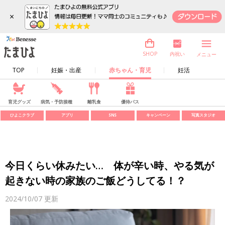
×
内祝い
SHOP
メニュー
TOP
妊娠・出産
赤ちゃん・育児
妊活
育児グッズ
病気・予防接種
離乳食
優待パス
ひよこクラブ
アプリ
SNS
キャンペーン
写真スタジオ
今日くらい休みたい… 体が辛い時、やる気が
起きない時の家族のご飯どうしてる！？
2024/10/07
更新