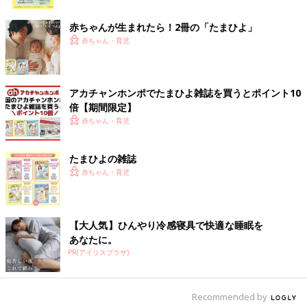
をストックしておいて、それを食べてもらっています。家族も
ク
『おおっ！』と喜びますし、自分の罪悪感も軽くなるので、ちょ
赤ちゃんが生まれたら！2冊の「たまひよ」
っといいストックが心のお守りのようになっています。
赤ちゃん・育児
ママは家庭の太陽、ニコニコして機嫌よくいられることが家庭に
とっていいことだと思っています。太陽が曇ればちょっとしたこ
アカチャンホンポでたまひよ雑誌を買うとポイント10
とでイライラしたり、家族に当たってしまったりしてしまうこと
倍【期間限定】
も。手を抜く時にちゃんと手を抜くことは、広い目で見ると家族
赤ちゃん・育児
のためになるのです」（野々村友紀子さん）
時短テクの新常識？！子どものお弁当は
たまひよの雑誌
夕飯のついで作り置きがあたりまえ
赤ちゃん・育児
毎日のお弁当用におかずを毎朝を用意するのは
大変！お弁当にも使える夕飯のおかずについ
て、口コミサイト「ウィメンズパーク」のママ
【大人気】ひんやり冷感寝具で快適な睡眠を
の声と、多数のお弁当の著書がある料理研究家
のほりえさちこさんにアレンジレシピについて
あなたに。
中途半端に休むと、体の疲れは取れないし、やる気って湧いてき
聞きました。
PR(アイリスプラザ)
ませんね。確かに、手を抜く時はしっかり手を抜いたほうが、心
も体もラクになるのかもしれません。「本日、妻とママはお休み
します」宣言、いいと思います！
Recommended by
（取材・文／酒井範子、たまひよONLINE編集部）