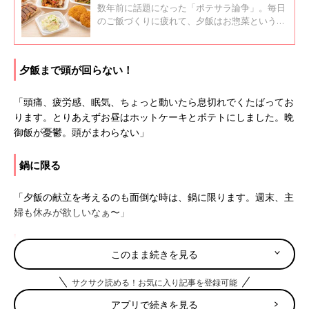
数年前に話題になった「ポテサラ論争」。毎日
のご飯づくりに疲れて、夕飯はお惣菜というこ
ともありますよね…。惣菜の活用について口コ
ミサイト「ウィメンズパーク」のママたちの声
を集めてみました。最後にお惣菜を使ったアレ
夕飯まで頭が回らない！
ンジしたレシピもあります。試してみません
か？
「頭痛、疲労感、眠気、ちょっと動いたら息切れでくたばってお
ります。とりあえずお昼はホットケーキとポテトにしました。晩
御飯が憂鬱。頭がまわらない」
鍋に限る
「夕飯の献立を考えるのも面倒な時は、鍋に限ります。週末、主
婦も休みが欲しいなぁ〜」
作るという選択はなし！
このまま続きを見る
「まわりにスーパー、コンビニ、サイゼリア、弁当屋がある地域
サクサク読める！お気に入り記事を登録可能
なんで…夫と娘が2人で相談して買いに行きます。作る選択はな
アプリで続きを見る
いです。でも洗い物はしてくれません…。私がやることになりま