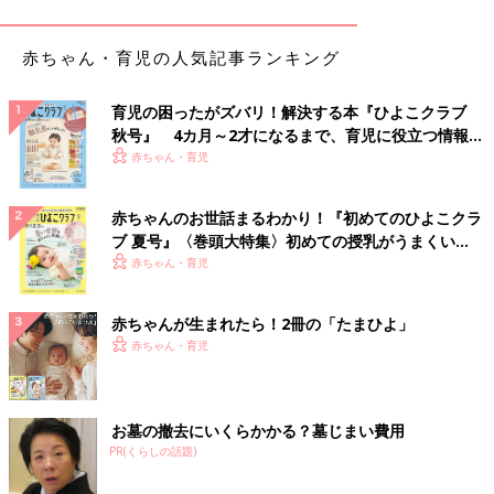
ます。味つけはガラスープの素、醤油、酒、塩、みりんなど雑に
入れて薄ければ各自で好きなものトッピングしてもらいます！あ
と足りない分はインスタントのスープかカップラーメン」
赤ちゃん・育児の人気記事ランキング
つらい時は無理せず、「手を抜くことに、手を抜か
育児の困ったがズバリ！解決する本『ひよこクラブ
秋号』 4カ月～2才になるまで、育児に役立つ情報が
ない！」
いっぱい！
赤ちゃん・育児
本業の放送作家のほか、コメンテーターとしてテレビで活躍する
赤ちゃんのお世話まるわかり！『初めてのひよこクラ
野々村友紀子さんに、体が辛い時ややる気がない時の家事問題に
ブ 夏号』〈巻頭大特集〉初めての授乳がうまくい
ついて聞きました。
く！ おっぱい・ミルクの基本と夏のトラブル 解決テ
赤ちゃん・育児
ク
「私はもともと頑張りすぎる主婦でした。子どもが
0歳
、２歳ぐ
らいの頃は、忙しい夫にやってほしいと言いにくいし、言いたく
赤ちゃんが生まれたら！2冊の「たまひよ」
ない。家事も育児もなるべく自分ひとりでなんとかしようと頑張
赤ちゃん・育児
っていたのです。けれど無理がたたり、結局、倒れてしまいまし
た。
その当時の経験を教訓に、“手を抜く時は、手を抜くことに手を
お墓の撤去にいくらかかる？墓じまい費用
抜かない” が私のモットーになりました。
PR(くらしの話題)
頑張りすぎるとまわりまわって結局、家族に迷惑をかけることに
なります。また、自分自身の体にもよくないので、長い目で見る