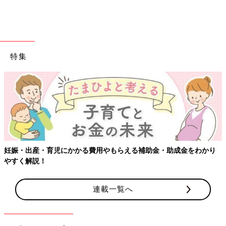
※文中のコメントは「ウィメンズパーク」(2022年1月末まで)の投
稿を再編集したものです。
※この記事は「たまひよONLINE」で過去に公開されたもので
す。
特集
※記事の内容は2021年7月の情報で、現在と異なる場合がありま
す。
野々村友紀子さん
芸人として活動後、放送作家へ転身。夫は芸人・２丁拳銃の修士
さん。現在はバラエティ番組の出演のほか、番組の企画構成、吉
本総合芸能学院（NSC）東京校の講師、漫才執筆、アニメやゲー
ムのシナリオ制作もするなど多方面で活躍中。最新刊に「ハッキ
かり
【ワクチン接種できるものも】妊婦の感染症対策、知っておい
リものを言って嫌われる人、好かれる人の伝え方」（クロスメデ
ィア・パブリッシング）がある。
連載一覧へ