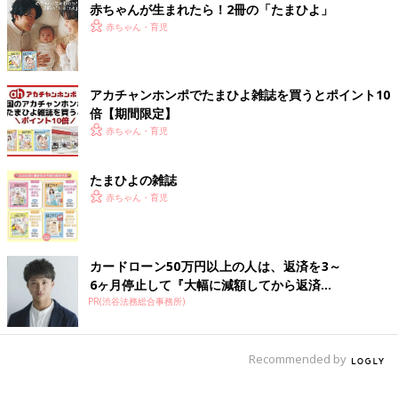
付けるようにしないといけませんね。
赤ちゃんが生まれたら！2冊の「たまひよ」
（文・井上裕紀子）
赤ちゃん・育児
「結婚式に義兄一家3人参列してご祝儀
３万円」「12年前のおさがりを渡そうと
アカチャンホンポでたまひよ雑誌を買うとポイント10
する義姉」……ギクシャクが止まらな
「たまひよ」アプリユーザーに「あなたは義理
倍【期間限定】
い！ 義きょうだいとのモヤモヤエピソ
のきょうだいと喧嘩をしたり、馬が合わなくて
赤ちゃん・育児
モヤっとしたり、言動を不満に思ったことはあ
ード
りますか？」と、質問。モヤッとエピソードが
届きました。２児の母であり、子育てアドバイ
たまひよの雑誌
■文中のコメントはすべて、『ウィメンズパーク』（2022年1月
ザーの長島ともこさんに聞きました。
赤ちゃん・育児
末まで）の投稿からの抜粋です。
※この記事は「たまひよONLINE」で過去に公開されたもので
す。
※記事の内容は記事執筆当時の情報であり、現在と異なる場合が
カードローン50万円以上の人は、返済を3～
あります。
6ヶ月停止して『大幅に減額してから返済...
PR(渋谷法務総合事務所)
Recommended by