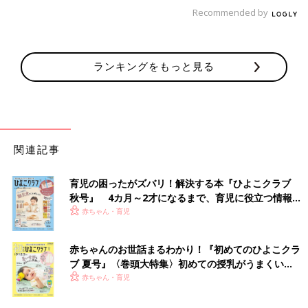
Recommended by
「盗んできたものを飾って眺めて、幸せなのかな？盗んだものを
使ったり、わが子に使わせて満足なのかな？前の持ち主を悲しま
せて得た物で、その人が幸せになれるような気は、全然しないで
ランキングをもっと見る
す」
ごもっとも！同感です！
ただ一方で、
「母はこう言っていました。『人のものを盗まないといけないほ
関連記事
ど困っている人にならあげる』と。もしかすると、盗んだもので
明日への命をつないだ幼い兄弟や母がいたりして。そして、盗ま
育児の困ったがズバリ！解決する本『ひよこクラブ
れた時は“身代わり”と考えなさい、と。本来、私が受けるはずだ
秋号』 4カ月～2才になるまで、育児に役立つ情報が
った災難を、物が身代わりになって受け、私の前から姿を消した
いっぱい！
赤ちゃん・育児
のだろうと」
赤ちゃんのお世話まるわかり！『初めてのひよこクラ
お母さま、実にいいことを言ってくださってます。
ブ 夏号』〈巻頭大特集〉初めての授乳がうまくい
盗まれると腹が立ちます。とても不快な気分になります。でも、
く！ おっぱい・ミルクの基本と夏のトラブル 解決テ
赤ちゃん・育児
どこかで気持ちを切り替えないとやってられませんよね。
ク
これからは“身代わり”と考えると同時に、盗まれないように気を