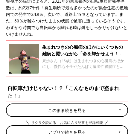
警視庁の統計によると、2023年の東京都内の自転車盗難発生件
数は、約2万7千件！発生場所で最も多かったのが集合
住宅
の敷地
内での発生で24.9％、次いで、道路上19％となっています。ま
た、60％が鍵をつけたままの状態で被害に遭っているそうです。
わずかな時間でも自転車から離れる時は鍵をしっかりかけないと
いけませんね。
生まれつきの心臓病のほかにいくつもの
難病と闘いながら「命を輝かせよう！」
とチャレンジを続ける15歳。娘の命への
果歩さん（15歳）は生まれつきの心臓病のほか
母の思い【体験談】
にも、慢性心不全やたんぱく漏出性胃腸症とい
ったいくつもの病気をもっています。10歳のと
きに「５年後の姿は想像できない」と宣告され
た果歩さん。そのときから「命を輝かせよ
自転車だけじゃない！？「こんなものまで盗まれ
う！」とさまざまなチャレンジをするように。
た！」
現在15歳の果歩さんは入退院を繰り返しながら
学校にも通っています。裕美さんに果歩さんの
チャレンジについて聞きました。
このまま続きを見る
口コミサイト『ウィメンズパーク』でも自転車を盗まれたママた
ちがたくさんいます。
サクサク読める！お気に入り記事を登録可能
「奈良県で盗まれ、兵庫県の西の端で見つかりました。警察の方
アプリで続きを見る