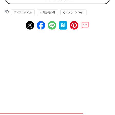
が運んで来てくださったのですが、なんだか申し訳なかったで
す」
ライフスタイル
今日は何の日
ウィメンズパーク
「近所の駅前で盗まれた自転車が、なんと40kmも離れた町で見
つかりました。犯人は40kmも走ったの！？遠いので引き取りに
行くのが大変でしたが、ほぼ無傷で返ってきました」
犯人の体力、ハンパなし！
中にはこんなものまで盗まれたケースも…。
「車上荒らしで、弁当が入っていたリュックだけを盗まれまし
た。唯一の救いはお弁当は食べた後だったこと（笑）。その後、
警察から『お弁当箱を預かってます』と。弁当箱1つでわざわざ
連絡をくれる警察、ありがたいなぁ」
「車のタイヤ4本盗まれました。いざ乗ろうと駐車場に行ったら
タイヤがなくてビックリ！」
「子どもをサッカースクールに連れていく際、荷物が多く持ちき
れなかったこともあり自転車かごにランドセルを置いて離れまし