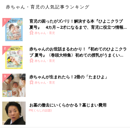
た。そして、盗まれました…。中には、教科書やノートなども一
赤ちゃん・育児の人気記事ランキング
式。現在はリュックで登校し、教科書は学校の予備をお借りして
います。自分の子に、盗んだランドセルを使わせるの…！？」
育児の困ったがズバリ！解決する本『ひよこクラブ
「庭先のお花がその種類だけゴッソリ掘り返されて盗まれまし
夏号』 4カ月～2才になるまで、育児に役立つ情報が
た。盗んだ花を自宅で愛でる気持ちが理解できません！」
いっぱい！
赤ちゃん・育児
「やっと咲いた花が盗まれました。10株位あったのに全部です。
赤ちゃんのお世話まるわかり！『初めてのひよこクラ
盗んだ花を咲かせて、罪悪感ないんですかね。毎年咲いて思い出
ブ 夏号』〈巻頭大特集〉初めての授乳がうまくい
さないのかな」
く！ おっぱい・ミルクの基本と夏のトラブル 解決テ
赤ちゃん・育児
ク
「息子の誕生日のお祝い用に注文しておいたお寿司を自転車で受
赤ちゃんが生まれたら！2冊の「たまひよ」
け取りに行き、その帰りに10分ほど自転車を離れたらお寿司がな
赤ちゃん・育児
くなってました…。楽しみにしていた誕生日がだいなし」
意外と『犯人はカラスでは？』との意見多し。
ほかにも、電車でうたた寝している間に足元に置いた鞄、網棚に
お墓の撤去にいくらかかる？墓じまい費用
乗せた鞄、自転車にくくりつけておいた子ども用ヘルメット、ベ
PR(くらしの話題)
ビーカーのカゴに入れておいた抱っこひもなどなど。
カラスの仕業ならまだ許せますが、盗まれて腹が立つというよ
り、切ないような情けない気分になります。