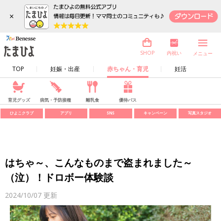
×
内祝い
SHOP
メニュー
TOP
妊娠・出産
赤ちゃん・育児
妊活
育児グッズ
病気・予防接種
離乳食
優待パス
ひよこクラブ
アプリ
SNS
キャンペーン
写真スタジオ
はちゃ～、こんなものまで盗まれました～
（泣）！ドロボー体験談
2024/10/07
更新