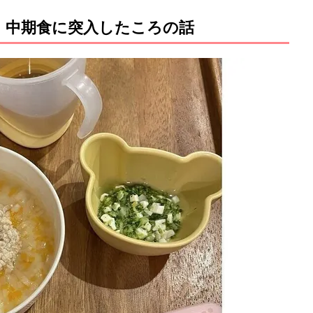
。中期食に突入したころの話
M
u
t
e