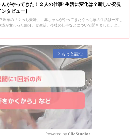
ゃんがやってきた！２人の仕事･生活に変化は？新しい発見
インタビュー】
た料理家の「ぐっち夫婦」。赤ちゃんがやってきたぐっち家の生活は一変し
意識が変わった部分、食生活、今後の仕事などについて聞きました。全３
。
もっと読む
arrow_forward_ios
Powered by 
GliaStudios