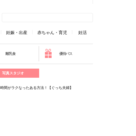
妊娠・出産
赤ちゃん・育児
妊活
離乳食
優待パス
写真スタジオ
の時間がラクなったある方法！【ぐっち夫婦】