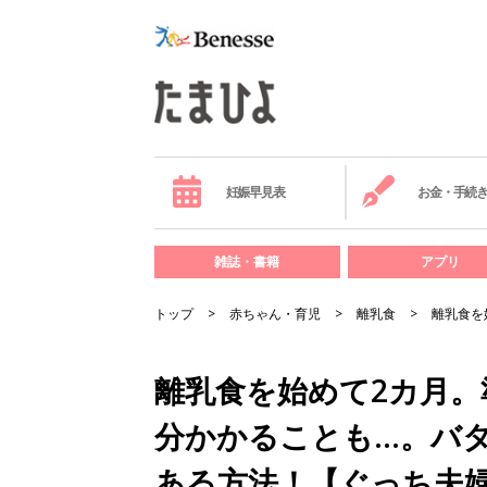
妊娠早見表
お金・手続
雑誌・書籍
アプリ
トップ
赤ちゃん・育児
離乳食
離乳食を
離乳食を始めて2カ月。
分かかることも…。バ
ある方法！【ぐっち夫