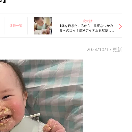
次の話
連載一覧
1歳を過ぎたころから、壮絶なつかみ
食べの日々！便利アイテムを駆使しな
がら、歯磨き大作戦も！【ぐっち夫
婦】
2024/10/17
更新