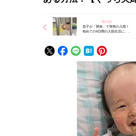
前の話
息子が「肺炎」で突然の入院！
初めての6日間の入院生活に、母
が付き添って思うこと【ぐっち
夫婦】