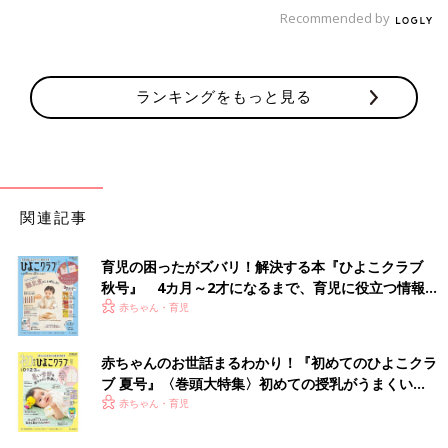
しょう。(※2)
Recommended by
おすすめの呼吸筋ストレッチ
ランキングをもっと見る
関連記事
育児の困ったがズバリ！解決する本『ひよこクラブ
秋号』 4カ月～2才になるまで、育児に役立つ情報が
いっぱい！
赤ちゃん・育児
赤ちゃんのお世話まるわかり！『初めてのひよこクラ
ブ 夏号』〈巻頭大特集〉初めての授乳がうまくい
ここからは、具体的な呼吸筋ストレッチの方法をご紹介します。
く！ おっぱい・ミルクの基本と夏のトラブル 解決テ
赤ちゃん・育児
イスや床に座りながらできるのはもちろん、立ったままでもでき
ク
るので、スキマ時間に試してみてくださいね。