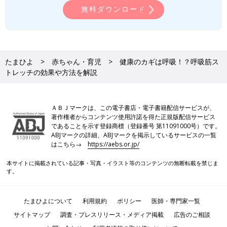
無料ダウンロード
※2 医療法人社団厚済会「【息苦しさ感じませんか？】理学療法
士おすすめ呼吸筋ストレッチ」
PROFILE
たまひよ
赤ちゃん・育児
健康のカギは呼吸！？呼吸筋ス
トレッチの効果や方法を解説
ＡＢＪマークは、この電子書店・電子書籍配信サービスが、
著作権者からコンテンツ使用許諾を得た正規版配信サービス
であることを示す登録商標（登録番号 第11091000号）です。
ABJマークの詳細、ABJマークを掲示しているサービスの一覧
はこちら→
https://aebs.or.jp/
本サイトに掲載されている記事・写真・イラスト等のコンテンツの無断転載を禁じま
す。
たまひよについて
利用規約
ポリシー
医師・専門家一覧
サイトマップ
調査・プレスリリース・メディア掲載
広告のご相談