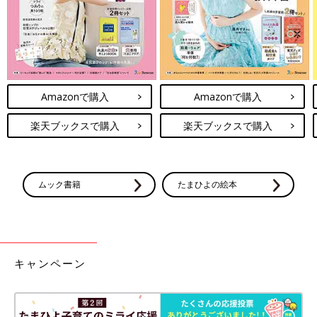
呼吸筋ストレッチを行う際は、ゆっくりと大きな呼吸を心がけま
しょう。ゆっくりとした腹式呼吸を行うことで、副交感神経の働
きが優位になって筋肉の緊張がほぐれ、よりストレッチの効果が
あらわれやすくなります。
Amazonで購入
Amazonで購入
また、これはストレッチ全般にいえることですが、1日数分でも
いいので、できるだけ毎日継続して行うようにしましょう。習慣
楽天ブックスで購入
楽天ブックスで購入
化することで、より効果を実感しやすくなります。とくに、長時
間デスクワークなどで同じ姿勢が続く人は筋肉が硬くなりやすい
ので、こまめにからだを動かすことが大切です。
ムック書籍
たまひよの絵本
呼吸筋ストレッチで健康体を手に入れよう
キャンペーン