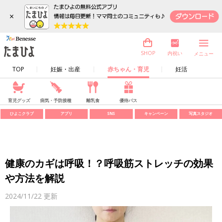
×
内祝い
SHOP
メニュー
TOP
妊娠・出産
赤ちゃん・育児
妊活
育児グッズ
病気・予防接種
離乳食
優待パス
ひよこクラブ
アプリ
SNS
キャンペーン
写真スタジオ
健康のカギは呼吸！？呼吸筋ストレッチの効果
や方法を解説
2024/11/22
更新