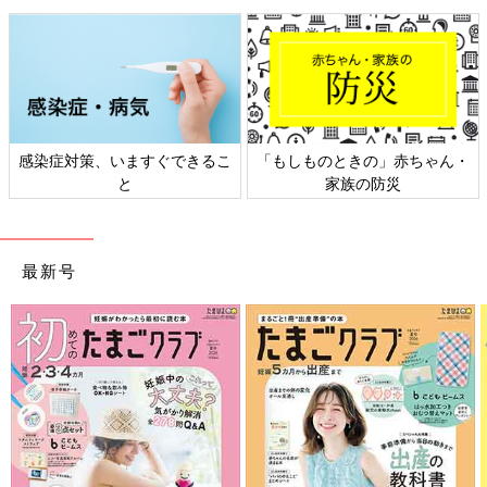
(1)両手を胸の前で組んで、おなかをへこませながら息を吐く。
(2)息を吐きながら両手を前に押し出す。
両腕で大きなボールを抱えるようなイメージで、背中を丸める。
(3)両手を胸に寄せて(3)に戻る。
(4)10回ほどくり返す。
呼吸筋ストレッチのポイント
感染症対策、いますぐできるこ
「もしものときの」赤ちゃん・
と
家族の防災
最新号