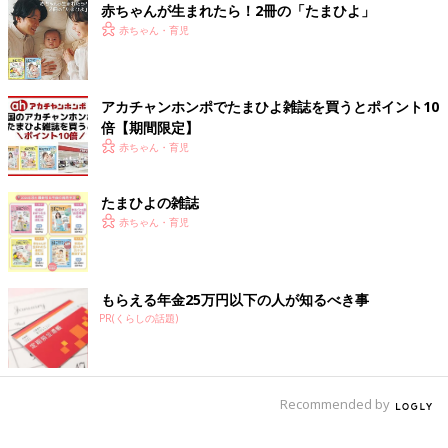
赤ちゃんが生まれたら！2冊の「たまひよ」
赤ちゃん・育児
胸のストレッチ
アカチャンホンポでたまひよ雑誌を買うとポイント10
倍【期間限定】
赤ちゃん・育児
たまひよの雑誌
赤ちゃん・育児
もらえる年金25万円以下の人が知るべき事
PR(くらしの話題)
写真：高橋かなこ
Recommended by
(1)両手を背中の後ろで組んで、その場で息を吸う。
(2)息を吐きながら肩甲骨同士を寄せ合って胸を張る。