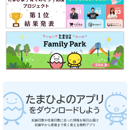
普段はあまり意識しない呼吸筋ですが、実は心身の健康と大きな
関わりがあります。そのため、ぜひ意識して鍛えたい筋肉です。
1日数分でいいので、ストレッチの時間を設けてみてください。
ストレッチは、習慣化できるまでは、行うのが面倒になったり忘
れてしまったりすることもあるかもしれません。しかし、今回ご
紹介したストレッチは手軽にできるので、毎日仕事や家事育児に
大忙しなママやパパにもおすすめしたい内容です。スキマ時間を
うまく利用して、毎日続けられるように心がけましょう。
＜参考文献＞
※1 日本感性工学会論文誌「若年女性における呼吸エクササイズ
妊娠日数や生後日数に合った情報を毎日お届け
の自律神経活動への影響の分析」
妊娠中から産後まで長く使える無料アプリ