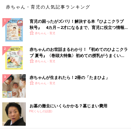
赤ちゃん・育児の人気記事ランキング
呼吸筋と自律神経に関わりがあるとわかったところで、次は呼吸
筋ストレッチの具体的な効果をみていきましょう。
育児の困ったがズバリ！解決する本『ひよこクラブ
秋号』 4カ月～2才になるまで、育児に役立つ情報が
自律神経のバランスを整える
いっぱい！
赤ちゃん・育児
呼吸筋ストレッチを行うことで、呼吸が浅くなるのを防ぎ、交感
赤ちゃんのお世話まるわかり！『初めてのひよこクラ
神経の過剰な刺激を抑制できます。さらに、胸郭が広がって深い
ブ 夏号』〈巻頭大特集〉初めての授乳がうまくい
呼吸が可能になるので、副交感神経を優位にしてからだをリラッ
く！ おっぱい・ミルクの基本と夏のトラブル 解決テ
赤ちゃん・育児
クスさせやすくなります。これは、不安感の軽減や気持ちの安定
ク
などにもつながるので、メンタルケアにも効果が期待できるでし
ょう。(※1)
赤ちゃんが生まれたら！2冊の「たまひよ」
赤ちゃん・育児
呼吸が楽になる
呼吸筋が硬く肺の機能が低下していると、効率的に空気をとり込
お墓の撤去にいくらかかる？墓じまい費用
めず、呼吸が浅くなったり息苦しさを感じやすくなったりしま
PR(くらしの話題)
す。呼吸筋ストレッチによって筋肉がほぐれると、物理的に筋肉
が伸縮しやすくなるため、肺機能の向上が期待できます。これに
より、日常的な呼吸のしづらさや息苦しさを解消しやすくなるで