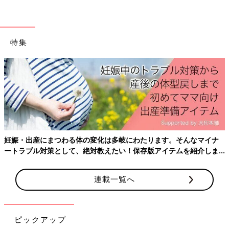
(3)力を抜いて脱力する。
(4)10回ほどくり返す。
特集
背中のストレッチ
妊娠・出産にまつわる体の変化は多岐にわたります。そんなマイナ
ートラブル対策として、絶対教えたい！保存版アイテムを紹介しま
す。
連載一覧へ
ピックアップ
写真：高橋かなこ