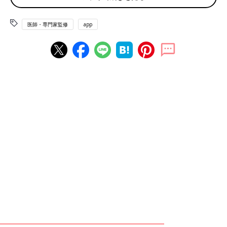
速く浅い呼吸はさらに交感神経を刺激し、からだを 「戦闘モー
ド」にしてしまいます。緊張したときに「とりあえず深呼吸をし
医師・専門家監修
app
よう」とするのは、ゆっくりと深く呼吸することで副交感神経を
活性化させ、からだを少しでもリラックスさせるためといえま
す。(※1)
呼吸筋ストレッチで期待できる効果