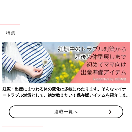
ラ」。こちらはB級スポットとしても有名でちょっと不思議な像
を見ながら仏教世界を学ぶことができます。
また、インドの文化を体験できる「インディアン・ヘリテージセ
ンター」。インド系シンガポール人の歴史や遺産が紹介されてい
るそうです。
特集
わが家がシンガポールの文化に触れる機会はスーパーやショッピ
ングモールに行った際に店内の装飾が変わっていたり、子どもが
保育園
から持って帰ってくるイベントに関するお菓子や、クラフ
ト制作から学ぶことが多く、「何だこれ？」と思って調べてみる
と新たな発見が毎回あります。
子どもは保育園で体験しながら学んでいるようですが、もう少し
大きくなったら一緒に文化に対する見識が広げられたらなと思っ
ています。
妊娠・出産にまつわる体の変化は多岐にわたります。そんなマイナ
ートラブル対策として、絶対教えたい！保存版アイテムを紹介しま
今月のちなみセレクション
す。
連載一覧へ
ちなみさんの最近のお気に入り♪を紹介します！
【お気に入り①】