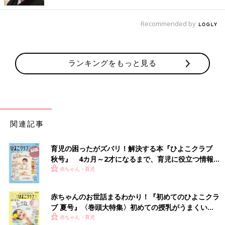
Recommended by
ホーカーのインド料理のお店の紹介。本格的なキッチンが備えつけられていました
2階に行くとシンガポールの文化の1つとして欠かせないホーカー
センターの世界が広がっていました。ホーカーセンターは日本で
ランキングをもっと見る
いうフードコートのような感じで、ショッピングモールの中だけ
でなく、集合
住宅
の下や街のいたる所にあります。私にとっても
とても身近な存在です。
おもしろかったのはシンガポールの飲み物でおなじみのコピ（コ
ーヒー）を入れるアクティビティ。スクリーンを使って実際にコ
ピを入れているように体を動かします。私も子どもとやってみま
関連記事
したが、コピを作る工程を疑似体験できて子どもより夢中になっ
てしまいました。
育児の困ったがズバリ！解決する本『ひよこクラブ
まだ子どもの年齢が低いこともあり言葉や文章で説明しても難し
秋号』 4カ月～2才になるまで、育児に役立つ情報が
いので、このように楽しく体験しながら文化を学べる場所がある
いっぱい！
赤ちゃん・育児
のはうれしいです。
シンガポールの文化にまだまだ見識の浅い私も勉強になることが
赤ちゃんのお世話まるわかり！『初めてのひよこクラ
多く、思いがけない学びの時間となりました。
ブ 夏号』〈巻頭大特集〉初めての授乳がうまくい
く！ おっぱい・ミルクの基本と夏のトラブル 解決テ
赤ちゃん・育児
仏教やインド文化…多国籍な文化に触れられる