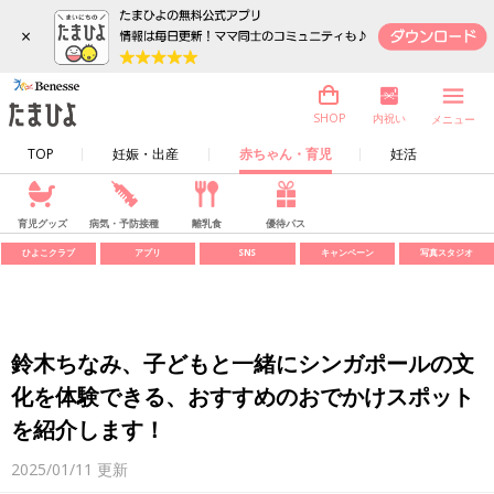
×
内祝い
SHOP
メニュー
TOP
妊娠・出産
赤ちゃん・育児
妊活
育児グッズ
病気・予防接種
離乳食
優待パス
ひよこクラブ
アプリ
SNS
キャンペーン
写真スタジオ
鈴木ちなみ、子どもと一緒にシンガポールの文
化を体験できる、おすすめのおでかけスポット
を紹介します！
2025/01/11
更新