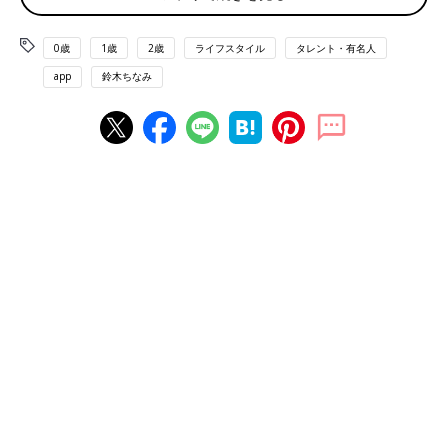
0歳
1歳
2歳
ライフスタイル
タレント・有名人
app
鈴木ちなみ
船の荷物で遊んでいるところ。船の先のほうに目のモチーフが見えますが、危ない
ものから船を守ると信じられていたり、目が水の中に沈むと荷が重すぎるという目
安になっていたそうです
子どもと実際に行って楽しかったのが「チルドレンズ・ミュージ
アム」。こちらは1
2歳
以下の子どもが体験しながらシンガポール
の昔の暮らしや文化について学べる施設となっています。友だち
から「あそこは楽しいよ」「よかったよ」と話を聞いて気になっ
ていたので3歳の子どもと行きました。以前はこちらの施設が切
手博物館だったことからでしょうか、1階には各国の切手やスタ
ンプが紹介されているエリアが。子どもたちが切手の絵に色を塗
って機械に読み込ませるとスクリーンに投影されていました。一
階の別のスペースではシンガポールの昔の商店の様子や暮らしが