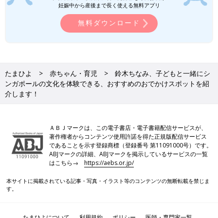
妊娠中から産後まで長く使える無料アプリ
無料ダウンロード
たまひよ
赤ちゃん・育児
鈴木ちなみ、子どもと一緒にシ
ンガポールの文化を体験できる、おすすめのおでかけスポットを紹
介します！
ＡＢＪマークは、この電子書店・電子書籍配信サービスが、
著作権者からコンテンツ使用許諾を得た正規版配信サービス
であることを示す登録商標（登録番号 第11091000号）です。
ABJマークの詳細、ABJマークを掲示しているサービスの一覧
はこちら→
https://aebs.or.jp/
本サイトに掲載されている記事・写真・イラスト等のコンテンツの無断転載を禁じま
す。
たまひよについて
利用規約
ポリシー
医師・専門家一覧