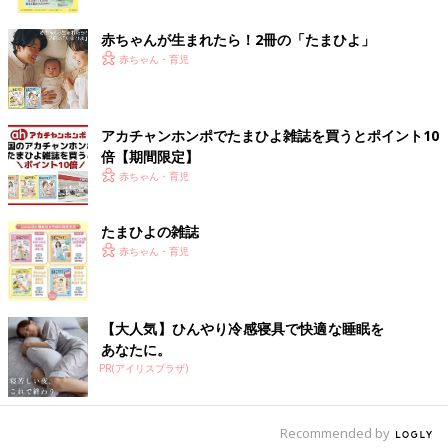
ク
赤ちゃんが生まれたら！2冊の「たまひよ」
赤ちゃん・育児
アカチャンホンポでたまひよ雑誌を買うとポイント10
倍【期間限定】
赤ちゃん・育児
たまひよの雑誌
赤ちゃん・育児
【大人気】ひんやり冷感寝具で快適な睡眠を
1つの国でいろんな文化に触れられるのがまたシンガポールらしいなと感じます。
あなたに。
写真はチルドレンズ・ミュージアムにて昔の八百屋さんの展示
PR(アイリスプラザ)
シンガポールは多国籍な国なので文化も国や宗教によってバラエ
ティーに富んでいます。
Recommended by
たとえば、仏教文化の穴場のテーマパーク「ハウ・パー・ヴィ