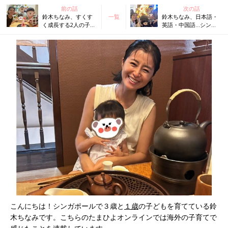
前の話
次の話
鈴木ちなみ、すくす
一覧
鈴木ちなみ、日本語・
く成長する2人の子ど
英語・中国語…シンガ
もたち。上の子が赤
ポールで育つわが子た
ちゃん返りで、哺乳
ちは、何語で話す？
びんライフ復
活…！？
こんにちは！シンガポールで３歳と
１歳
の子どもを育てている鈴
木ちなみです。こちらのたまひよオンラインでは海外の子育てで