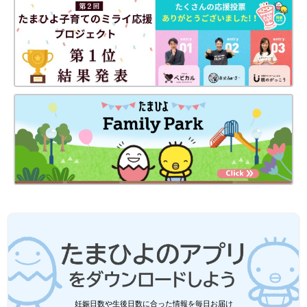
文・写真／鈴木ちなみ 構成／たまひよONLINE編集部
●記事の内容は2024年12月の情報で、現在と異なる場合がありま
す。
鈴木ちなみ、ママ友から突然「助け
て！」とメッセージが…。シンガポール
のご近所づきあいは、頼ったり、頼られ
こんにちは！シンガポールで2歳児と9カ月の赤
たりが日常的で学びもたくさん！
ちゃんを育てている鈴木ちなみです。こちらの
たまひよオンラインでは海外での子育てを通し
て感じたことを発信しています。 シンガポール
に移住して2年以上経過しました。子どもを保
鈴木ちなみ（すずき ちなみ）
育園に送っていくときに「Good morning!」と
あいさつを交わしたり、たまに立ち話をするご
近所さんも居たりして「私もシンガポールでの
生活が根づいてきたな〜」と感じることがあり
ます。子どもを通して広がったシンガポールの
ご近所づき合いもあるので、子どもにも感謝し
ています。
妊娠日数や生後日数に合った情報を毎日お届け