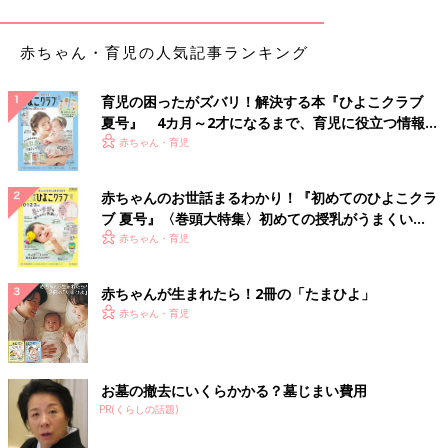
再現されていて、私も勉強になることが沢山ありました。
子どもが楽しそうにやっていたのは船に荷物を積んだり降ろした
赤ちゃん・育児の人気記事ランキング
りするコーナー。麻の袋を一生懸命運んでいました。平日の昼間
ということもありマイペースに遊ぶことができてよかったです。
育児の困ったがズバリ！解決する本『ひよこクラブ
夏号』 4カ月～2才になるまで、育児に役立つ情報が
シンガポール版フードコート「ホーカーセンター」
いっぱい！
赤ちゃん・育児
体験も
赤ちゃんのお世話まるわかり！『初めてのひよこクラ
ブ 夏号』〈巻頭大特集〉初めての授乳がうまくい
く！ おっぱい・ミルクの基本と夏のトラブル 解決テ
赤ちゃん・育児
ク
赤ちゃんが生まれたら！2冊の「たまひよ」
赤ちゃん・育児
お墓の撤去にいくらかかる？墓じまい費用
PR(くらしの話題)