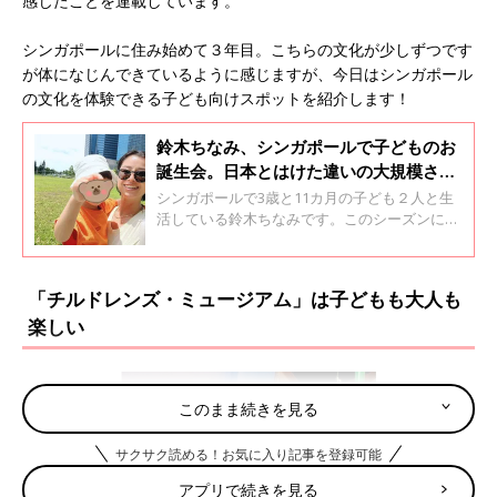
感じたことを連載しています。
シンガポールに住み始めて３年目。こちらの文化が少しずつです
が体になじんできているように感じますが、今日はシンガポール
の文化を体験できる子ども向けスポットを紹介します！
鈴木ちなみ、シンガポールで子どものお
誕生会。日本とはけた違いの大規模さに
驚きと緊張が解けず…
シンガポールで3歳と11カ月の子ども２人と生
活している鈴木ちなみです。このシーズンにな
ると子どもたちが誕生日を迎えるので考えたり
準備して忙しくなります。さらにうれしいこと
に、子どものクラスメイトやご近所のお友だち
「チルドレンズ・ミュージアム」は子どもも大人も
の誕生日もたて続けにあったので誕生日会に招
楽しい
いていただき「あの子には何のプレゼントがい
いだろう」と贈り物もいろいろと考える時間が
ありました。
このまま続きを見る
サクサク読める！お気に入り記事を登録可能
アプリで続きを見る